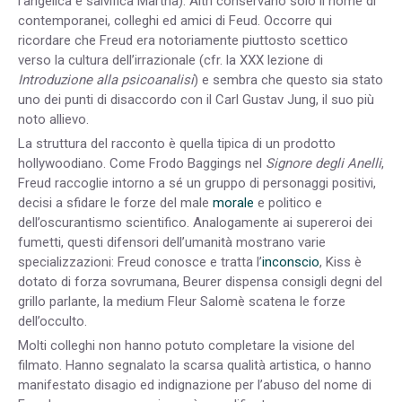
l’angelica e salvifica Martha). Altri conservano solo il nome di
contemporanei, colleghi ed amici di Feud. Occorre qui
ricordare che Freud era notoriamente piuttosto scettico
verso la cultura dell’irrazionale (cfr. la XXX lezione di
Introduzione alla psicoanalisi
) e sembra che questo sia stato
uno dei punti di disaccordo con il Carl Gustav Jung, il suo più
noto allievo.
La struttura del racconto è quella tipica di un prodotto
hollywoodiano. Come Frodo Baggings nel
Signore degli Anelli
,
Freud raccoglie intorno a sé un gruppo di personaggi positivi,
decisi a sfidare le forze del male
morale
e politico e
dell’oscurantismo scientifico. Analogamente ai supereroi dei
fumetti, questi difensori dell’umanità mostrano varie
specializzazioni: Freud conosce e tratta l’
inconscio
, Kiss è
dotato di forza sovrumana, Beurer dispensa consigli degni del
grillo parlante, la medium Fleur Salomè scatena le forze
dell’occulto.
Molti colleghi non hanno potuto completare la visione del
filmato. Hanno segnalato la scarsa qualità artistica, o hanno
manifestato disagio ed indignazione per l’abuso del nome di