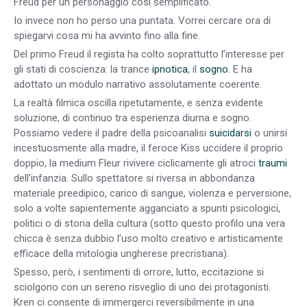
Freud per un personaggio così semplificato.
Io invece non ho perso una puntata. Vorrei cercare ora di
spiegarvi cosa mi ha avvinto fino alla fine.
Del primo Freud il regista ha colto soprattutto l’interesse per
gli stati di coscienza: la trance
ipnotica
, il
sogno
. E ha
adottato un modulo narrativo assolutamente coerente.
La realtà filmica oscilla ripetutamente, e senza evidente
soluzione, di continuo tra esperienza diurna e sogno.
Possiamo vedere il padre della psicoanalisi
suicidarsi
o unirsi
incestuosmente alla madre, il feroce Kiss uccidere il proprio
doppio, la medium Fleur rivivere ciclicamente gli atroci
traumi
dell’infanzia. Sullo spettatore si riversa in abbondanza
materiale preedipico, carico di sangue, violenza e perversione,
solo a volte sapientemente agganciato a spunti psicologici,
politici o di storia della cultura (sotto questo profilo una vera
chicca è senza dubbio l’uso molto creativo e artisticamente
efficace della mitologia ungherese precristiana).
Spesso, però, i sentimenti di orrore, lutto, eccitazione si
sciolgono con un sereno risveglio di uno dei protagonisti.
Kren ci consente di immergerci reversibilmente in una