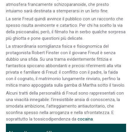
atmosfera francamente schizoparanoide, che presto
intuiamo sarà destinata a stemperarsi in un lieto fine.
La serie Freud quindi avvince il pubblico con un racconto che
spesso risulta avvincente e catartico. Per chi ha scelto la via
della psicoanalisi, però, il filmato ha in serbo qualche sorpresa
più ghiotta e pone questioni più delicate.
La straordinaria somiglianza fisica e fisiognomica del
protagonista Robert Finster con il giovane Freud è senza
dubbio una sfida. Su una trama evidentemente fittizia e
fantastica spiccano abbondanti e precisi riferimenti alla vita
privata e familiare di Freud: il conflitto con il padre, la faida
con il cognato, il matrimonio lungamente rinviato, perfino la
mitica mano appoggiata sulla gamba di Martha sotto il tavolo.
Alcuni tratti della personalità di Freud sono rappresentati con
una vivacità innegabile: l’irresistibile ansia di conoscenza, la
smodata ambizione, l’atteggiamento antiautoritario, che
sconfina spesso nella arroganza e nella sfrontatezza. E
soprattutto la tossicodipendenza da
cocaina
.