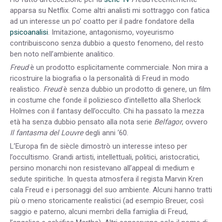
apparsa su Netflix. Come altri analisti mi sottraggo con fatica
ad un interesse un po’ coatto per il padre fondatore della
psicoanalisi
. Imitazione, antagonismo, voyeurismo
contribuiscono senza dubbio a questo fenomeno, del resto
ben noto nell’ambiente analitico.
Freud
è un prodotto esplicitamente commerciale. Non mira a
ricostruire la biografia o la personalità di Freud in modo
realistico.
Freud
è senza dubbio un prodotto di genere, un film
in costume che fonde il poliziesco d’intelletto alla Sherlock
Holmes con il fantasy dell’occulto. Chi ha passato la mezza
età ha senza dubbio pensato alla nota serie
Belfagor
, ovvero
Il fantasma del Louvre
degli anni ‘60.
L’Europa fin de siècle dimostrò un interesse inteso per
l’occultismo. Grandi artisti, intellettuali, politici, aristocratici,
persino monarchi non resistevano all’appeal di medium e
sedute spiritiche. In questa atmosfera il regista Marvin Kren
cala Freud e i personaggi del suo ambiente. Alcuni hanno tratti
più o meno storicamente realistici (ad esempio Breuer, così
saggio e paterno, alcuni membri della famiglia di Freud,