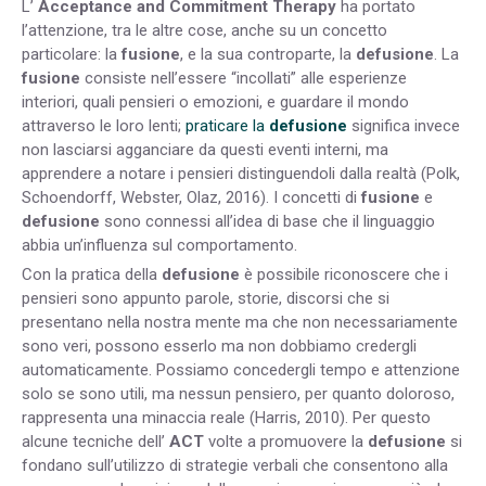
L’
Acceptance and Commitment Therapy
ha portato
l’attenzione, tra le altre cose, anche su un concetto
particolare: la
fusione
, e la sua controparte, la
defusione
. La
fusione
consiste nell’essere “incollati” alle esperienze
interiori, quali pensieri o emozioni, e guardare il mondo
attraverso le loro lenti;
praticare la
defusione
significa invece
non lasciarsi agganciare da questi eventi interni, ma
apprendere a notare i pensieri distinguendoli dalla realtà (Polk,
Schoendorff, Webster, Olaz, 2016). I concetti di
fusione
e
defusione
sono connessi all’idea di base che il linguaggio
abbia un’influenza sul comportamento.
Con la pratica della
defusione
è possibile riconoscere che i
pensieri sono appunto parole, storie, discorsi che si
presentano nella nostra mente ma che non necessariamente
sono veri, possono esserlo ma non dobbiamo credergli
automaticamente. Possiamo concedergli tempo e attenzione
solo se sono utili, ma nessun pensiero, per quanto doloroso,
rappresenta una minaccia reale (Harris, 2010). Per questo
alcune tecniche dell’
ACT
volte a promuovere la
defusione
si
fondano sull’utilizzo di strategie verbali che consentono alla