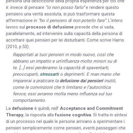
persona una descrizione della propria esperienza per ciò che
è: invece di pensare
“io non posso farlo”
e rendere questo
pensiero una verità assoluta, si può trasformare questa
affermazione in
“ho il pensiero di non poterlo fare”
. L’intero
lavoro sul
processo di defusione
prevede che si vada,
parallelamente, ad intervenire sulla capacità della persona di
accettare quei pensieri per lei disturbanti. Come scrive Harris
(2010, p.53):
Rapportati ai tuoi pensieri in modo nuovo, così che
abbiano un impatto e un’influenza molto minori su di
te. […] essi perderanno la capacità di spaventarti,
preoccuparti,
stressarti
o deprimerti. E man mano che
imparerai a praticare la
defusione dai pensieri
inutili,
come le convinzioni che ti limitano e l’autocritica
feroce, essi avranno molta meno influenza sul tuo
comportamento.
La
defusione
è quindi, nell’
Acceptance and Commitment
Therapy
, la risposta alla
fusione cognitiva
. Si tratta in sintesi
di un processo nel quale le persone arrivano a sperimentare i
pensieri semplicemente come pensieri, eventi passeggeri che