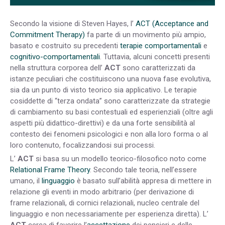
Secondo la visione di Steven Hayes, l’
ACT (Acceptance and
Commitment Therapy)
fa parte di un movimento più ampio,
basato e costruito su precedenti
terapie comportamentali
e
cognitivo-comportamentali
. Tuttavia, alcuni concetti presenti
nella struttura corporea dell’
ACT
sono caratterizzati da
istanze peculiari che costituiscono una nuova fase evolutiva,
sia da un punto di visto teorico sia applicativo. Le terapie
cosiddette di “terza ondata” sono caratterizzate da strategie
di cambiamento su basi contestuali ed esperienziali (oltre agli
aspetti più didattico-direttivi) e da una forte sensibilità al
contesto dei fenomeni psicologici e non alla loro forma o al
loro contenuto, focalizzandosi sui processi.
L’
ACT
si basa su un modello teorico-filosofico noto come
Relational Frame Theory
. Secondo tale teoria, nell’essere
umano, il
linguaggio
è basato sull’abilità appresa di mettere in
relazione gli eventi in modo arbitrario (per derivazione di
frame relazionali, di cornici relazionali, nucleo centrale del
linguaggio e non necessariamente per esperienza diretta). L’
ACT
cerca di favorire l’
accettazione
dei pensieri e delle