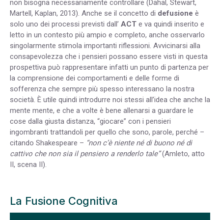
non bisogna necessariamente controllare (Dahal, Stewart,
Martell, Kaplan, 2013). Anche se il concetto di
defusione
è
solo uno dei processi previsti dall’
ACT
e va quindi inserito e
letto in un contesto più ampio e completo, anche osservarlo
singolarmente stimola importanti riflessioni. Avvicinarsi alla
consapevolezza che i pensieri possano essere visti in questa
prospettiva può rappresentare infatti un punto di partenza per
la comprensione dei comportamenti e delle forme di
sofferenza che sempre più spesso interessano la nostra
società. È utile quindi introdurre noi stessi all’idea che anche la
mente mente, e che a volte è bene allenarsi a guardare le
cose dalla giusta distanza, “giocare” con i pensieri
ingombranti trattandoli per quello che sono, parole, perché –
citando Shakespeare –
“non c’è niente né di buono né di
cattivo che non sia il pensiero a renderlo tale”
(Amleto, atto
II, scena II).
La Fusione Cognitiva