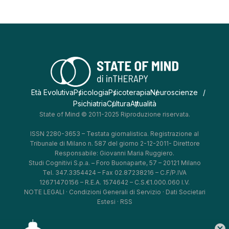
Età Evolutiva
Psicologia
Psicoterapia
Neuroscienze
Psichiatria
Cultura
Attualità
State of Mind © 2011-2025 Riproduzione riservata.
ISSN 2280-3653 – Testata giornalistica. Registrazione al
Tribunale di Milano n. 587 del giorno 2-12-2011- Direttore
Responsabile: Giovanni Maria Ruggiero.
Studi Cognitivi S.p.a. – Foro Buonaparte, 57 – 20121 Milano
Tel. 347.3354424 – Fax 02.87238216 – C.F/P.IVA
12671470156 – R.E.A. 1574642 – C.S.€1.000.060 I.V.
NOTE LEGALI
·
Condizioni Generali di Servizio
·
Dati Societari
Estesi
·
RSS
cancel