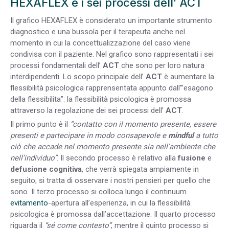
HEXAFLEX e i sei processi dell’ ACT
Il grafico HEXAFLEX è considerato un importante strumento
diagnostico e una bussola per il terapeuta anche nel
momento in cui la concettualizzazione del caso viene
condivisa con il paziente. Nel grafico sono rappresentati i sei
processi fondamentali dell’
ACT
che sono per loro natura
interdipendenti. Lo scopo principale dell’
ACT
è aumentare la
flessibilità psicologica rapprensentata appunto dall’”esagono
della flessibilita”: la flessibilità psicologica è promossa
attraverso la regolazione dei sei processi dell’
ACT
.
Il primo punto è il
“contatto con il momento presente, essere
presenti e partecipare in modo consapevole e
mindful
a tutto
ciò che accade nel momento presente sia nell’ambiente che
nell’individuo”
. Il secondo processo è relativo alla
fusione
e
defusione
cognitiva
, che verrà spiegata ampiamente in
seguito; si tratta di osservare i nostri pensieri per quello che
sono. Il terzo processo si colloca lungo il continuum
evitamento
-apertura all’esperienza, in cui la flessibilità
psicologica è promossa dall’accettazione. Il quarto processo
riguarda il
“sé come contesto”
, mentre il quinto processo si