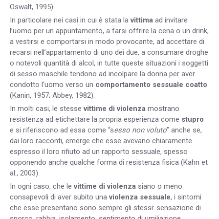
Oswalt, 1995).
In particolare nei casi in cui è stata la
vittima
ad invitare
l’uomo per un appuntamento, a farsi offrire la cena o un drink,
a vestirsi e comportarsi in modo provocante, ad accettare di
recarsi nell’appartamento di uno dei due, a consumare droghe
o notevoli quantità di alcol, in tutte queste situazioni i soggetti
di sesso maschile tendono ad incolpare la donna per aver
condotto l’uomo verso un
comportamento sessuale coatto
(Kanin, 1957; Abbey, 1982).
In molti casi, le stesse
vittime di violenza
mostrano
resistenza ad etichettare la propria esperienza come
stupro
e si riferiscono ad essa come “s
esso non voluto
” anche se,
dai loro racconti, emerge che esse avevano chiaramente
espresso il loro rifiuto ad un rapporto sessuale, spesso
opponendo anche qualche forma di resistenza fisica (Kahn et
al., 2003).
In ogni caso, che le
vittime di violenza
siano o meno
consapevoli di aver subito una
violenza sessuale
, i sintomi
che esse presentano sono sempre gli stessi: sensazione di
sporco, rabbia, isolamento, sentimento di umiliazione,