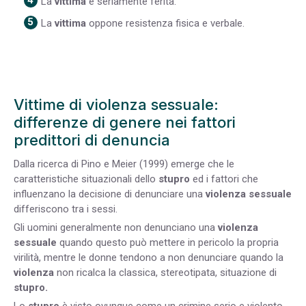
La
vittima
è seriamente ferita.
La
vittima
oppone resistenza fisica e verbale.
Vittime di violenza sessuale:
differenze di genere nei fattori
predittori di denuncia
Dalla ricerca di Pino e Meier (1999) emerge che le
caratteristiche situazionali dello
stupro
ed i fattori che
influenzano la decisione di denunciare una
violenza sessuale
differiscono tra i sessi.
Gli uomini generalmente non denunciano una
violenza
sessuale
quando questo può mettere in pericolo la propria
virilità, mentre le donne tendono a non denunciare quando la
violenza
non ricalca la classica, stereotipata, situazione di
stupro.
Lo
stupro
è visto ovunque come un crimine serio e violento,