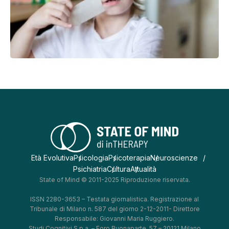
Età Evolutiva
Psicologia
Psicoterapia
Neuroscienze
Psichiatria
Cultura
Attualità
State of Mind © 2011-2025 Riproduzione riservata.
ISSN 2280-3653 – Testata giornalistica. Registrazione al
Tribunale di Milano n. 587 del giorno 2-12-2011- Direttore
Responsabile: Giovanni Maria Ruggiero.
Studi Cognitivi S.p.a. – Foro Buonaparte, 57 – 20121 Milano