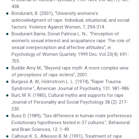
438.
Bondurant, B. (2001), “University womens’s
acknowledgment of rape: Individual, situational, and social
factors. Violence Against Women, 7, 294-314.
Boudurant Barrie, Donat Patricia L. N., “Perception of
women’s sexual interest and acquaitance rape: The role of
sexual overperception and affective attitudes”, in
Psychology of Women Quartely. 1999 Dec; Vol 23(4): 691-
705.
Buddie Amy M., “Beyond rape myth: A more complex view
of perceptions of rape victims”, 2001.
Burgess A. W., Holmstrom L. L. (1974), “Raper Trauma
Syndrome.”, American Journal of Psychiatry, 131: 981-986.
Burt, M. R. (1980), Cultural myths and supports for rape.
Journal of Personality and Social Psychology 38 (2): 217-
230.
Buss D. (1989), “Sex difference in human mate preferences:
Evolutionary hypotheses tested in 37 cultures.”, Behavioral
and Brain Sciences, 12: 1-49.
Calhoun K. S., Atkeson B. M. (1991), Treatment of rape