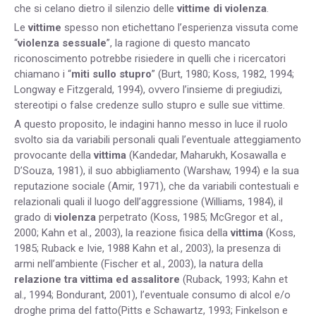
che si celano dietro il silenzio delle
vittime di violenza
.
Le
vittime
spesso non etichettano l’esperienza vissuta come
“
violenza sessuale
”, la ragione di questo mancato
riconoscimento potrebbe risiedere in quelli che i ricercatori
chiamano i “
miti sullo stupro
” (Burt, 1980; Koss, 1982, 1994;
Longway e Fitzgerald, 1994), ovvero l’insieme di pregiudizi,
stereotipi o false credenze sullo stupro e sulle sue vittime.
A questo proposito, le indagini hanno messo in luce il ruolo
svolto sia da variabili personali quali l’eventuale atteggiamento
provocante della
vittima
(Kandedar, Maharukh, Kosawalla e
D’Souza, 1981), il suo abbigliamento (Warshaw, 1994) e la sua
reputazione sociale (Amir, 1971), che da variabili contestuali e
relazionali quali il luogo dell’aggressione (Williams, 1984), il
grado di
violenza
perpetrato (Koss, 1985; McGregor et al.,
2000; Kahn et al., 2003), la reazione fisica della
vittima
(Koss,
1985; Ruback e Ivie, 1988 Kahn et al., 2003), la presenza di
armi nell’ambiente (Fischer et al., 2003), la natura della
relazione tra vittima ed assalitore
(Ruback, 1993; Kahn et
al., 1994; Bondurant, 2001), l’eventuale consumo di alcol e/o
droghe prima del fatto(Pitts e Schawartz, 1993; Finkelson e