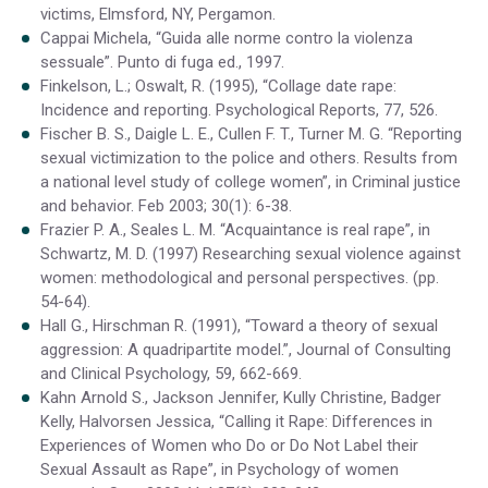
victims, Elmsford, NY, Pergamon.
Cappai Michela, “Guida alle norme contro la violenza
sessuale”. Punto di fuga ed., 1997.
Finkelson, L.; Oswalt, R. (1995), “Collage date rape:
Incidence and reporting. Psychological Reports, 77, 526.
Fischer B. S., Daigle L. E., Cullen F. T., Turner M. G. “Reporting
sexual victimization to the police and others. Results from
a national level study of college women”, in Criminal justice
and behavior. Feb 2003; 30(1): 6-38.
Frazier P. A., Seales L. M. “Acquaintance is real rape”, in
Schwartz, M. D. (1997) Researching sexual violence against
women: methodological and personal perspectives. (pp.
54-64).
Hall G., Hirschman R. (1991), “Toward a theory of sexual
aggression: A quadripartite model.”, Journal of Consulting
and Clinical Psychology, 59, 662-669.
Kahn Arnold S., Jackson Jennifer, Kully Christine, Badger
Kelly, Halvorsen Jessica, “Calling it Rape: Differences in
Experiences of Women who Do or Do Not Label their
Sexual Assault as Rape”, in Psychology of women