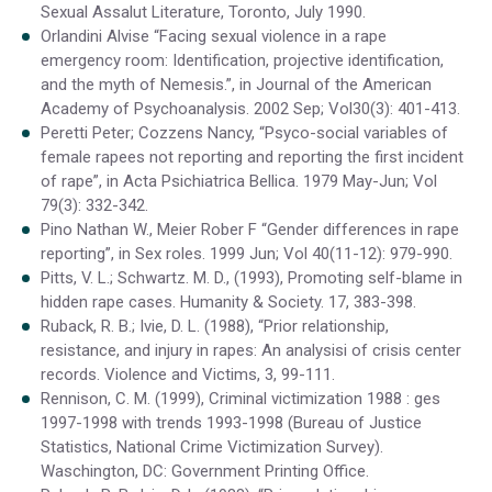
Sexual Assalut Literature, Toronto, July 1990.
Orlandini Alvise “Facing sexual violence in a rape
emergency room: Identification, projective identification,
and the myth of Nemesis.”, in Journal of the American
Academy of Psychoanalysis. 2002 Sep; Vol30(3): 401-413.
Peretti Peter; Cozzens Nancy, “Psyco-social variables of
female rapees not reporting and reporting the first incident
of rape”, in Acta Psichiatrica Bellica. 1979 May-Jun; Vol
79(3): 332-342.
Pino Nathan W., Meier Rober F “Gender differences in rape
reporting”, in Sex roles. 1999 Jun; Vol 40(11-12): 979-990.
Pitts, V. L.; Schwartz. M. D., (1993), Promoting self-blame in
hidden rape cases. Humanity & Society. 17, 383-398.
Ruback, R. B.; Ivie, D. L. (1988), “Prior relationship,
resistance, and injury in rapes: An analysisi of crisis center
records. Violence and Victims, 3, 99-111.
Rennison, C. M. (1999), Criminal victimization 1988 : ges
1997-1998 with trends 1993-1998 (Bureau of Justice
Statistics, National Crime Victimization Survey).
Waschington, DC: Government Printing Office.