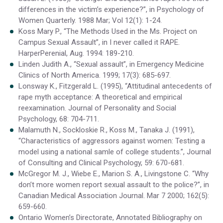
differences in the victim’s experience?”, in Psychology of
Women Quarterly. 1988 Mar; Vol 12(1): 1-24.
Koss Mary P., “The Methods Used in the Ms. Project on
Campus Sexual Assault”, in I never called it RAPE.
HarperPerenial, Aug. 1994: 189-210.
Linden Judith A., “Sexual assault”, in Emergency Medicine
Clinics of North America. 1999; 17(3): 685-697.
Lonsway K., Fitzgerald L. (1995), “Attitudinal antecedents of
rape myth acceptance: A theoretical and empirical
reexamination. Journal of Personality and Social
Psychology, 68: 704-711.
Malamuth N., Sockloskie R., Koss M., Tanaka J. (1991),
“Characteristics of aggressors against women: Testing a
model using a national samle of college students.”, Journal
of Consulting and Clinical Psychology, 59: 670-681.
McGregor M. J., Wiebe E., Marion S. A., Livingstone C. “Why
don’t more women report sexual assault to the police?”, in
Canadian Medical Association Journal. Mar 7 2000; 162(5):
659-660.
Ontario Women’s Directorate, Annotated Bibliography on