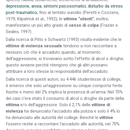
depressione
,
ansia
,
sintomi psicosomatici
,
disturbo da stress
post-traumatico
, fino al tentato suicidio (Peretti e Cozzens,
1979; Kilpatrick et al., 1992); le
vittime “silenti”
, inoltre,
manifestano un più alto grado di
senso di colpa
(Frazier e
Seales, 1997).
Dalla ricerca di Pitts e Schwartz (1993) risulta evidente che le
vittime di violenza sessuale
tendono a non raccontare a
nessuno ciò che è accaduto quando, al momento
dell’aggressione, si trovavano sotto l’effetto di alcol o droghe;
questo avviene perché ritengono che gli altri possano
attribuire a loro stesse la responsabilità dell’accaduto.
Dalla ricerca di questi autori, su 4.446 studentesse di college,
è emerso che solo un’aggressione su cinque comporta ferite
fisiche e meno del 2% implica la presenza di un’arma. Nel 70%
dei casi c’era stato il consumo di alcol o droghe da parte della
vittima
e/o dell’aggressore. Solo il 2,1% delle
vittime di
violenza
ha denunciato l’accaduto alla polizia e solo il 4% lo
ha denunciato alle autorità del college. Benché le
vittime
fossero restie a raccontare l’accaduto alle autorità, nel 70%