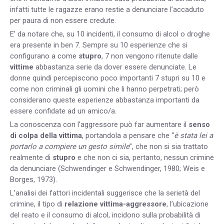
infatti tutte le ragazze erano restie a denunciare l’accaduto
per paura di non essere credute.
E’ da notare che, su 10 incidenti, il consumo di alcol o droghe
era presente in ben 7. Sempre su 10 esperienze che si
configurano a come
stupro
, 7 non vengono ritenute dalle
vittime
abbastanza serie da dover essere denunciate. Le
donne quindi percepiscono poco importanti 7 stupri su 10 e
come non criminali gli uomini che li hanno perpetrati; però
considerano queste esperienze abbastanza importanti da
essere confidate ad un amico/a.
La conoscenza con l’aggressore può far aumentare il
senso
di colpa della vittima
, portandola a pensare che “
è stata lei a
portarlo a compiere un gesto simile
”, che non si sia trattato
realmente di
stupro
e che non ci sia, pertanto, nessun crimine
da denunciare (Schwendinger e Schwendinger, 1980; Weis e
Borges, 1973).
L’analisi dei fattori incidentali suggerisce che la serietà del
crimine, il tipo di
relazione vittima-aggressore
, l’ubicazione
del reato e il consumo di alcol, incidono sulla probabilità di