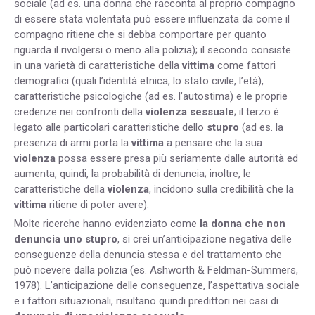
sociale (ad es. una donna che racconta al proprio compagno
di essere stata violentata può essere influenzata da come il
compagno ritiene che si debba comportare per quanto
riguarda il rivolgersi o meno alla polizia); il secondo consiste
in una varietà di caratteristiche della
vittima
come fattori
demografici (quali l’identità etnica, lo stato civile, l’età),
caratteristiche psicologiche (ad es. l’autostima) e le proprie
credenze nei confronti della
violenza sessuale
; il terzo è
legato alle particolari caratteristiche dello
stupro
(ad es. la
presenza di armi porta la
vittima
a pensare che la sua
violenza
possa essere presa più seriamente dalle autorità ed
aumenta, quindi, la probabilità di denuncia; inoltre, le
caratteristiche della
violenza
, incidono sulla credibilità che la
vittima
ritiene di poter avere).
Molte ricerche hanno evidenziato come
la donna che non
denuncia uno stupro
, si crei un’anticipazione negativa delle
conseguenze della denuncia stessa e del trattamento che
può ricevere dalla polizia (es. Ashworth & Feldman-Summers,
1978). L’anticipazione delle conseguenze, l’aspettativa sociale
e i fattori situazionali, risultano quindi predittori nei casi di