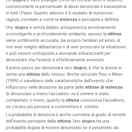
ciononostante la percentuale di abusi denunciati è bassissima
in tutti i Paesi. Questo silenzio è il risultato di numerose
ragioni, correlate a come la
violenza
è percepita e definita.
Uno
stupro
è senza dubbio un’esperienza emotivamente
sconvolgente e profondamente umiliante, spesso la
vittima
viene sottilmente accusata, dai proprio familiari ed amici, di
non aver reagito abbastanza o di aver provocato la situazione
e può essere sottoposta a domande imbarazzanti per
dimostrare che l’evento è effettivamente avvenuto.
Il primo passo per denunciare uno
stupro
, è che la donna si
senta una
vittima
dello stesso. Anche secondo Pino e Meier
(1999) ci sarebbero delle caratteristiche dell’evento che
influiscono nella decisione da parte delle
vittime di violenza
di denunciare o meno l’accaduto: se il crimine è stato
completato o meno, quanto la
vittima
conosceva l’assalitore,
se c’erano più persone a commettere il crimine.
La probabilità di denuncia è anche correlata al grado di serietà
dell’evento percepito dalla
vittima
. Uno
stupro
ha una
probabilità doppia di essere denunciato se è perpetrato da