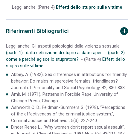
Leggi anche: (Parte 4)
Effetti dello stupro sulle vittime
Riferimenti Bibliografici
Leggi anche: Gli aspetti psicologici della violenza sessuale:
(parte 1) : dalla definizione di stupro ai date rapes
-
(parte 2):
come e perché agisce lo stupratore?
- (Parte 4)
Effetti dello
stupro sulle vittime
Abbey, A. (1982), Sex differences in attributions for friendly
behavior: Do males misperceive females’ friendliness?
Journal of Personality and Social Psychology, 42, 830-838.
Amir, M. (1971), Patterns in Forcible Rape. University of
Chicago Press, Chicago.
Ashworth C. D., Feldman-Summers S. (1978), “Perceptions
of the effectiveness of the criminal justice system.”,
Criminal Justice and Behavior, 5(3): 227-240.
Binder Renee L., “Why women don’t report sexual assault”,
in Journal of Clinical Psychiatry. 1981 Nov; Vol 42(11): 437-