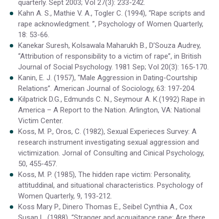
quarterly. Sept 2003; Vol 27(3): 233-242.
Kahn A. S., Mathie V. A., Togler C. (1994), “Rape scripts and
rape acknowledgment. ”, Psychology of Women Quarterly,
18: 53-66.
Kanekar Suresh, Kolsawala Maharukh B., D’Souza Audrey,
“Attribution of responsibility to a victim of rape”, in British
Journal of Social Psychology. 1981 Sep; Vol 20(3): 165-170.
Kanin, E. J. (1957), "Male Aggression in Dating-Courtship
Relations”. American Journal of Sociology, 63: 197-204.
Kilpatrick D.G., Edmunds C. N., Seymour A. K.(1992) Rape in
America – A Report to the Nation. Arlington, VA: National
Victim Center.
Koss, M. P., Oros, C. (1982), Sexual Experieces Survey: A
research instrument investigating sexual aggression and
victimization. Jornal of Consulting and Cinical Psychology,
50, 455-457.
Koss, M. P. (1985), The hidden rape victim: Personality,
attituddinal, and situational characteristics. Psychology of
Women Quarterly, 9, 193-212.
Koss Mary P., Dinero Thomas E., Seibel Cynthia A., Cox
Susan L. (1988), “Stranger and acquaitance rape: Are there