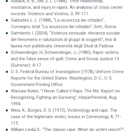
Ruback, R. B.; Ivie, D. L. (1988), “Prior relationship,
resistance, and injury in rapes: An analysisi of crisis center
records. Violence and Victims, 3, 99-111.
Sabbatini, L. L. (1988), “La sicurezza dei cittadini”,
Convegno Istat “La sicurezza dei cittadini”, Sett., Roma.
Sarmiento I. (2004), “Violenza sessuale: rilevanza sociale
del fenomeno e valutazioni di gruppi di soggetti”, tesi di
laurea non pubblicata, Università degli Studi di Padova.
Schwendinger, H; Schwendinger, J., (1980), Raper victims
and the false sense of guilt. Crime and Social Justice 13
(Summer): 4-17.
U. S. Federal Bureau of Investigation (1978), Uniform Crime
Reports for the United States. Washington, D. C., U. S.
Government Printing Office.
Warsaw Robin, “I Never Called it Rape: The Ms. Report on
Recognizing, Fighting an Surviving”, HarperPerenial, Aug.
1994.
Weis, K.; Borges, S. S. (1973), Victimology and rape. The
case of the legitimate victim, Issues in Criminology, 8, 71-
115.
William Linda S., “The classic rape: When do victim report?“,