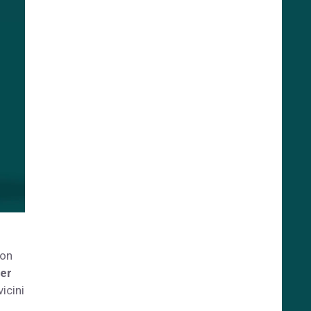
non
er
icini