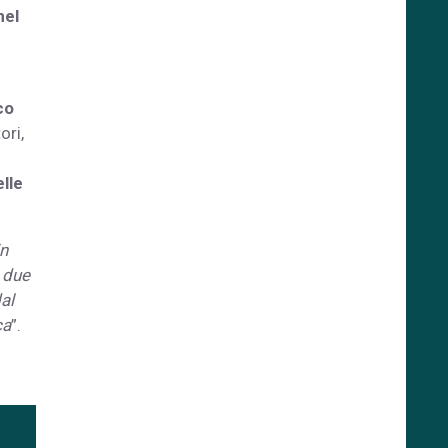
nel
co
ori,
lle
in
 due
al
ca
”.