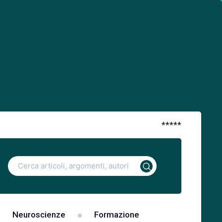
*
*
*
*
*
Ricerca
per:
Neuroscienze
Formazione