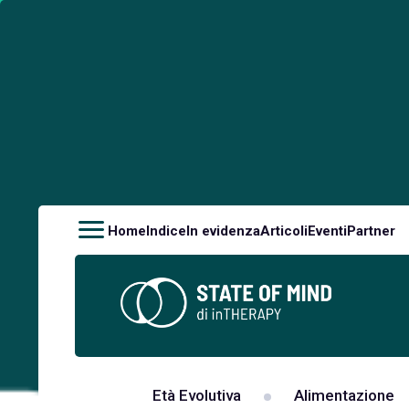
Home
Indice
In evidenza
Articoli
Eventi
Partner
Età Evolutiva
Alimentazione