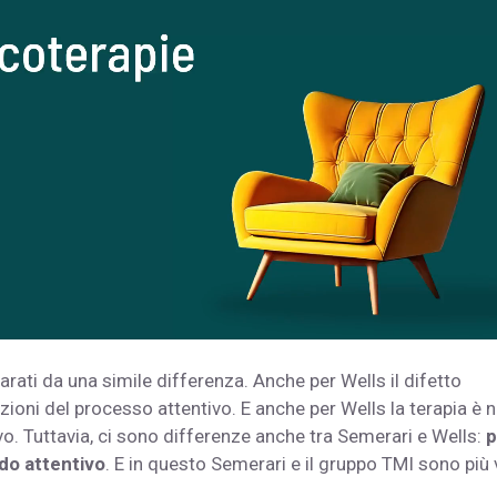
rati da una simile differenza. Anche per Wells il difetto
zioni del processo attentivo. E anche per Wells la terapia è 
o. Tuttavia, ci sono differenze anche tra Semerari e Wells:
p
ndo attentivo
. E in questo Semerari e il gruppo TMI sono più v