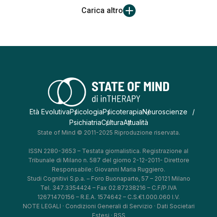
Carica altro
Età Evolutiva
Psicologia
Psicoterapia
Neuroscienze
Psichiatria
Cultura
Attualità
State of Mind © 2011-2025 Riproduzione riservata.
ISSN 2280-3653 – Testata giornalistica. Registrazione al
Tribunale di Milano n. 587 del giorno 2-12-2011- Direttore
Responsabile: Giovanni Maria Ruggiero.
Studi Cognitivi S.p.a. – Foro Buonaparte, 57 – 20121 Milano
Tel. 347.3354424 – Fax 02.87238216 – C.F/P.IVA
12671470156 – R.E.A. 1574642 – C.S.€1.000.060 I.V.
NOTE LEGALI
·
Condizioni Generali di Servizio
·
Dati Societari
Estesi
·
RSS