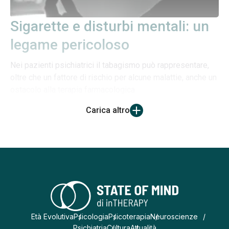
Sigarette e disturbi mentali: un
legame pericoloso
Nei pazienti psichiatrici il tabagismo può rappresentare,
oltre che un fattore di rischio per alcune malattie, anche un
ostacolo alla terapia farmacologica
Carica altro
Età Evolutiva
Psicologia
Psicoterapia
Neuroscienze
Psichiatria
Cultura
Attualità