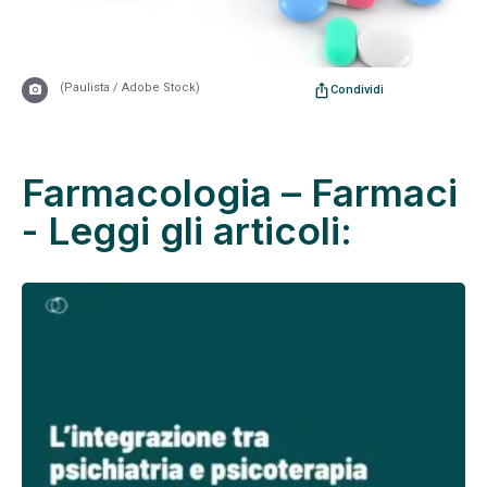
(Paulista / Adobe Stock)
ios_share
Condividi
Farmacologia – Farmaci
- Leggi gli articoli: