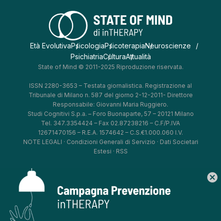
Età Evolutiva
Psicologia
Psicoterapia
Neuroscienze
Psichiatria
Cultura
Attualità
State of Mind © 2011-2025 Riproduzione riservata.
ISSN 2280-3653 – Testata giornalistica. Registrazione al
Tribunale di Milano n. 587 del giorno 2-12-2011- Direttore
Responsabile: Giovanni Maria Ruggiero.
Studi Cognitivi S.p.a. – Foro Buonaparte, 57 – 20121 Milano
Tel. 347.3354424 – Fax 02.87238216 – C.F/P.IVA
12671470156 – R.E.A. 1574642 – C.S.€1.000.060 I.V.
NOTE LEGALI
·
Condizioni Generali di Servizio
·
Dati Societari
Estesi
·
RSS
cancel
*
*
*
*
Aggiorna le tue preferenze
–
Privacy Policy
–
Cookie Policy