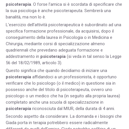
psicoterapia
. O forse l’amica si è scordata di specificare che
la sua psicologa è anche psicoterapeuta. Sembrerà una
banalità, ma non lo è.
L’esercizio dell’attività psicoterapeutica è subordinato ad una
specifica formazione professionale, da acquisirsi, dopo il
conseguimento della laurea in Psicologia o in Medicina e
Chirurgia, mediante corsi di specializzazione almeno
quadriennali che prevedano adeguata formazione e
addestramento in
psicoterapia
(si veda in tal senso la Legge
56 del 18/02/1989, articolo 3).
Questo significa che quando decidiamo di iniziare una
psicoterapia
affidandoci a un professionista, è opportuno
verificare che lo psicologo (o il medico) in questione sia in
possesso anche del titolo di psicoterapeuta, ovvero uno
psicologo o un medico che ha (in seguito alla propria laurea)
completato anche una scuola di specializzazione in
psicoterapia
riconosciuta dal MIUR, della durata di 4 anni.
Secondo aspetto da considerare. La domanda e i bisogni che
Giada porta in terapia potrebbero essere radicalmente
differenti da quelli dell’amica. Giada potrebbe soffrire di un