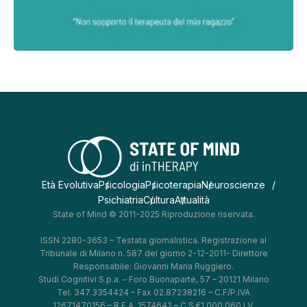
Età Evolutiva
Psicologia
Psicoterapia
Neuroscienze
Psichiatria
Cultura
Attualità
State of Mind © 2011-2025 Riproduzione riservata.
ISSN 2280-3653 – Testata giornalistica. Registrazione al
Tribunale di Milano n. 587 del giorno 2-12-2011- Direttore
Responsabile: Giovanni Maria Ruggiero.
Studi Cognitivi S.p.a. – Foro Buonaparte, 57 – 20121 Milano
Tel. 347.3354424 – Fax 02.87238216 – C.F/P.IVA
12671470156 – R.E.A. 1574642 – C.S.€1.000.060 I.V.