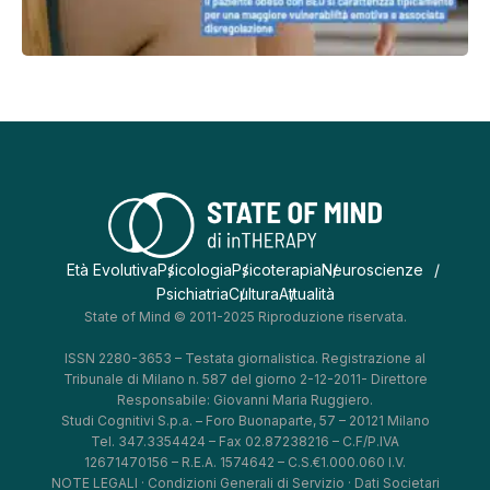
Età Evolutiva
Psicologia
Psicoterapia
Neuroscienze
Psichiatria
Cultura
Attualità
State of Mind © 2011-2025 Riproduzione riservata.
ISSN 2280-3653 – Testata giornalistica. Registrazione al
Tribunale di Milano n. 587 del giorno 2-12-2011- Direttore
Responsabile: Giovanni Maria Ruggiero.
Studi Cognitivi S.p.a. – Foro Buonaparte, 57 – 20121 Milano
Tel. 347.3354424 – Fax 02.87238216 – C.F/P.IVA
12671470156 – R.E.A. 1574642 – C.S.€1.000.060 I.V.
NOTE LEGALI
·
Condizioni Generali di Servizio
·
Dati Societari