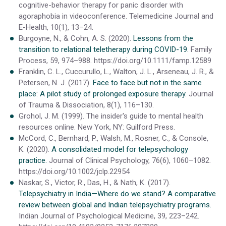
cognitive-behavior therapy for panic disorder with
agoraphobia in videoconference. Telemedicine Journal and
E-Health, 10(1), 13–24.
Burgoyne, N., & Cohn, A. S. (2020).
Lessons from the
transition to relational teletherapy during COVID-19.
Family
Process, 59, 974–988. https://doi.org/10.1111/famp.12589
Franklin, C. L., Cuccurullo, L., Walton, J. L., Arseneau, J. R., &
Petersen, N. J. (2017).
Face to face but not in the same
place: A pilot study of prolonged exposure therapy.
Journal
of Trauma & Dissociation, 8(1), 116–130.
Grohol, J. M. (1999). The insider's guide to mental health
resources online. New York, NY: Guilford Press.
McCord, C., Bernhard, P., Walsh, M., Rosner, C., & Console,
K. (2020).
A consolidated model for telepsychology
practice.
Journal of Clinical Psychology, 76(6), 1060–1082.
https://doi.org/10.1002/jclp.22954
Naskar, S., Victor, R., Das, H., & Nath, K. (2017).
Telepsychiatry in India—Where do we stand? A comparative
review between global and Indian telepsychiatry programs.
Indian Journal of Psychological Medicine, 39, 223–242.