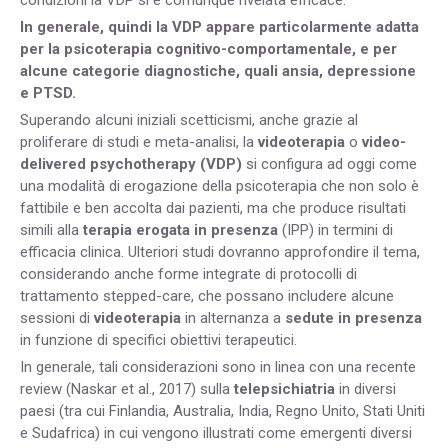
condizioni la VDP si è comunque rivelata efficace.
In generale, quindi la VDP appare particolarmente adatta
per la psicoterapia cognitivo-comportamentale, e per
alcune categorie diagnostiche, quali ansia, depressione
e PTSD.
Superando alcuni iniziali scetticismi, anche grazie al
proliferare di studi e meta-analisi, la
videoterapia
o
video-
delivered psychotherapy (VDP)
si configura ad oggi come
una modalità di erogazione della psicoterapia che non solo è
fattibile e ben accolta dai pazienti, ma che produce risultati
simili alla
terapia erogata in presenza
(IPP) in termini di
efficacia clinica. Ulteriori studi dovranno approfondire il tema,
considerando anche forme integrate di protocolli di
trattamento stepped-care, che possano includere alcune
sessioni di
videoterapia
in alternanza a
sedute in presenza
in funzione di specifici obiettivi terapeutici.
In generale, tali considerazioni sono in linea con una recente
review (Naskar et al., 2017) sulla
telepsichiatria
in diversi
paesi (tra cui Finlandia, Australia, India, Regno Unito, Stati Uniti
e Sudafrica) in cui vengono illustrati come emergenti diversi