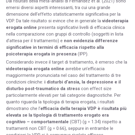
Dai risultati della meta-analisi di Fernandez et al. (2021) sono
emersi diversi aspetti interessanti, tra cui una grande
dimensione dell’effetto statisticamente significativa per la
VDP. Da tale risultato si evince che in generale la
videoterapia
erogata online
presenta significativi livelli di efficacia clinica
nella comparazione con gruppi di controllo (soggetti in lista
d’attesa per il trattamento) e
non evidenzia differenze
significative in termini di efficacia rispetto alla
psicoterapia erogata in presenza
(IPP).
Considerando invece il target di trattamento, è emerso che la
videoterapia erogata online
avrebbe un’efficacia
maggiormente pronunciata nel caso del trattamento di tre
condizioni cliniche:
i disturbi d’ansia, la depressione e il
disturbo post-traumatico da stress
con effect size
particolarmente elevati per tali categorie diagnostiche. Per
quanto riguarda la tipologia di terapia erogata, i risultati
dimostrano che l’
efficacia della terapia VDP è risultata più
elevata se la tipologia di trattamento erogato era
cognitivo – comportamentale
(CBT) (g = 1.34) rispetto a
trattamenti non CBT (g = 0.66), seppure in entrambe le