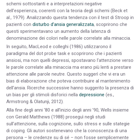
schemi sottostanti e a interpretazioni negative
dell’esperienza, coerenti con la teoria degli schemi (Beck et
al., 1979). Analizzando questa tendenza con il test di Stroop in
pazienti con
disturbo d’ansia generalizzata
, scoprirono che
questi sperimentavano un aumento della latenza di
denominazione dei colori nelle parole correlate alla minaccia.
In seguito, MacLeod e colleghi (1986) utilizzarono il
paradigma del dot probe task e scoprirono che i pazienti
ansiosi, ma non quelli depressi, spostavano l’attenzione verso
le parole correlate alla minaccia ma erano più lenti a prestare
attenzione alle parole neutre. Questo suggerì che vi era un
bias di elaborazione che poteva contribuire al mantenimento
dell’ansia. Ricerche successive hanno suggerito la presenza di
un bias per gli stimoli disforici nella
depressione
(es.,
Armstrong & Olatunji, 2012).
Alla fine degli anni ’80 e all’inizio degli anni ’90, Wells insieme
con Gerald Matthews (1988) proseguì negli studi
sull’attenzione, sulla cognizione, sullo stress e sulle stategie
di coping. Gli autori sostenevano che la conoscenza di una
persona – le credenze su di sé – non fosse semplicemente