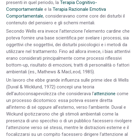
presenti in quel periodo, la
Terapia Cognitivo-
Comportamentale
e la
Terapia Razionale Emotiva
Comportamentale
, consideravano come core dei disturbi il
contenuto del pensiero e gli schemi mentali.
Secondo Wells era invece l’attenzione l’elemento cardine che
poteva fornire una base scientifica per svelare i processi, sia
oggettivi che soggettivi, dei disturbi psicologici e i metodi da
utilizzare nel trattamento. Fino ad allora invece, i bias attentivi
erano considerati principalmente come processi riflessivi
bottom-up, risultato di emozioni, tratti di personalità o fattori
ambientali (es., Mathews & MacLeod, 1985).
Un lavoro che ebbe grande influenza sulle prime idee di Wells
(Duval & Wicklund, 1972) concepì una teoria
dell’autoconsapevolezza che considerava l’
attenzione
come
un processo dicotomico: essa poteva essere diretta
all’interno di sé oppure all’esterno, verso l’ambiente. Duval e
Wickund ipotizzarono che gli stimoli ambientali come la
presenza di uno specchio o di un pubblico facessero rivolgere
l’attenzione verso sé stessi, mentre le distrazioni esterne e il
focalizzarsi su un compito facessero dirigere l’attenzione al