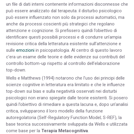
un file di dati interni contenente informazioni disconnesse che
può essere analizzato dal terapeuta: il disturbo psicologico
può essere influenzato non solo da processi automatici, ma
anche da processi coscienti più strategici che regolano
attenzione e cognizione. Si prefissero quindi l’obiettivo di
identificare questi possibili processi e di condurre un’ampia
revisione critica della letteratura esistente sull’attenzione e
sulle
emozioni
in psicopatologia. Al centro di questo lavoro
c’era un esame delle teorie e delle evidenze sui contributi del
controllo bottom-up rispetto al controllo dell’elaborazione
top-down.
Wells e Matthews (1994) notarono che l’uso dei principi delle
scienze cognitive in letteratura era limitato e che le influenze
top-down sui bias e sulla negatività osservati nei disturbi
psicologici non erano spiegate dalle teorie esistenti. Si posero
quindi l’obiettivo di rimediare a questa lacuna e, dopo un’analisi
critica, svilupparono il loro modello della funzione
autoregolatoria (Self-Regulatory Function Model; S-REF), la
base teorica successivamente sviluppata da Wells e utilizzata
come base per la
Terapia Metacognitiva
.