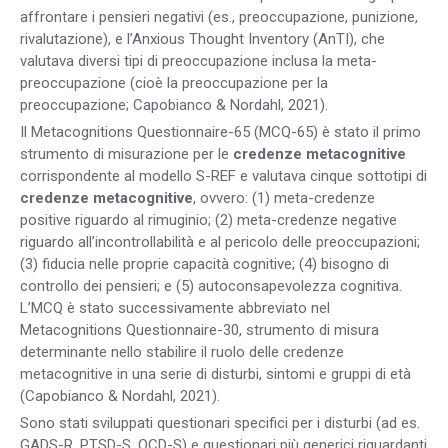
affrontare i pensieri negativi (es., preoccupazione, punizione,
rivalutazione), e l’Anxious Thought Inventory (AnTI), che
valutava diversi tipi di preoccupazione inclusa la meta-
preoccupazione (cioè la preoccupazione per la
preoccupazione; Capobianco & Nordahl, 2021).
Il Metacognitions Questionnaire-65 (MCQ-65) è stato il primo
strumento di misurazione per le
credenze metacognitive
corrispondente al modello S-REF e valutava cinque sottotipi di
credenze metacognitive
, ovvero: (1) meta-credenze
positive riguardo al rimuginio; (2) meta-credenze negative
riguardo all’incontrollabilità e al pericolo delle preoccupazioni;
(3) fiducia nelle proprie capacità cognitive; (4) bisogno di
controllo dei pensieri; e (5) autoconsapevolezza cognitiva.
L’MCQ è stato successivamente abbreviato nel
Metacognitions Questionnaire-30, strumento di misura
determinante nello stabilire il ruolo delle credenze
metacognitive in una serie di disturbi, sintomi e gruppi di età
(Capobianco & Nordahl, 2021).
Sono stati sviluppati questionari specifici per i disturbi (ad es.
GADS-R, PTSD-S, OCD-S) e questionari più generici riguardanti