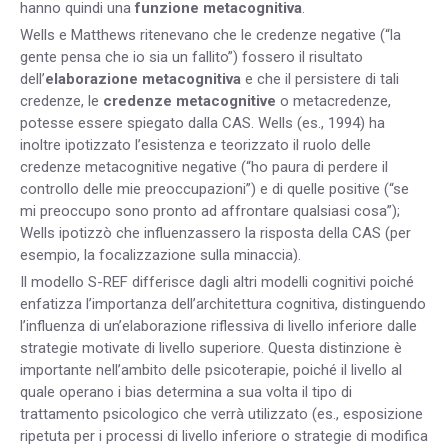
hanno quindi una
funzione metacognitiva
.
Wells e Matthews ritenevano che le credenze negative (“la
gente pensa che io sia un fallito”) fossero il risultato
dell’
elaborazione metacognitiva
e che il persistere di tali
credenze, le
credenze metacognitive
o metacredenze,
potesse essere spiegato dalla CAS. Wells (es., 1994) ha
inoltre ipotizzato l’esistenza e teorizzato il ruolo delle
credenze metacognitive negative (“ho paura di perdere il
controllo delle mie preoccupazioni”) e di quelle positive (“se
mi preoccupo sono pronto ad affrontare qualsiasi cosa”);
Wells ipotizzò che influenzassero la risposta della CAS (per
esempio, la focalizzazione sulla minaccia).
Il modello S-REF differisce dagli altri modelli cognitivi poiché
enfatizza l’importanza dell’architettura cognitiva, distinguendo
l’influenza di un’elaborazione riflessiva di livello inferiore dalle
strategie motivate di livello superiore. Questa distinzione è
importante nell’ambito delle psicoterapie, poiché il livello al
quale operano i bias determina a sua volta il tipo di
trattamento psicologico che verrà utilizzato (es., esposizione
ripetuta per i processi di livello inferiore o strategie di modifica