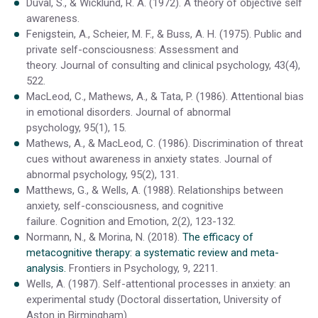
Duval, S., & Wicklund, R. A. (1972). A theory of objective self
awareness.
Fenigstein, A., Scheier, M. F., & Buss, A. H. (1975). Public and
private self-consciousness: Assessment and
theory. Journal of consulting and clinical psychology, 43(4),
522.
MacLeod, C., Mathews, A., & Tata, P. (1986). Attentional bias
in emotional disorders. Journal of abnormal
psychology, 95(1), 15.
Mathews, A., & MacLeod, C. (1986). Discrimination of threat
cues without awareness in anxiety states. Journal of
abnormal psychology, 95(2), 131.
Matthews, G., & Wells, A. (1988). Relationships between
anxiety, self-consciousness, and cognitive
failure. Cognition and Emotion, 2(2), 123-132.
Normann, N., & Morina, N. (2018).
The efficacy of
metacognitive therapy: a systematic review and meta-
analysis.
Frontiers in Psychology, 9, 2211.
Wells, A. (1987). Self-attentional processes in anxiety: an
experimental study (Doctoral dissertation, University of
Aston in Birmingham).