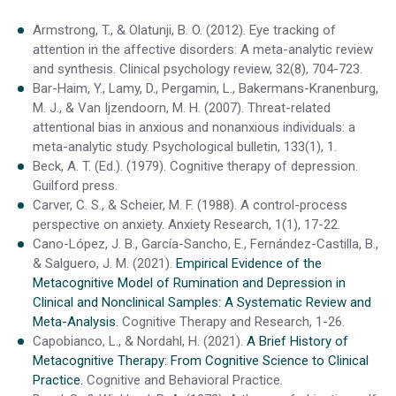
Armstrong, T., & Olatunji, B. O. (2012). Eye tracking of
attention in the affective disorders: A meta-analytic review
and synthesis. Clinical psychology review, 32(8), 704-723.
Bar-Haim, Y., Lamy, D., Pergamin, L., Bakermans-Kranenburg,
M. J., & Van Ijzendoorn, M. H. (2007). Threat-related
attentional bias in anxious and nonanxious individuals: a
meta-analytic study. Psychological bulletin, 133(1), 1.
Beck, A. T. (Ed.). (1979). Cognitive therapy of depression.
Guilford press.
Carver, C. S., & Scheier, M. F. (1988). A control-process
perspective on anxiety. Anxiety Research, 1(1), 17-22.
Cano-López, J. B., García-Sancho, E., Fernández-Castilla, B.,
& Salguero, J. M. (2021).
Empirical Evidence of the
Metacognitive Model of Rumination and Depression in
Clinical and Nonclinical Samples: A Systematic Review and
Meta-Analysis.
Cognitive Therapy and Research, 1-26.
Capobianco, L., & Nordahl, H. (2021).
A Brief History of
Metacognitive Therapy: From Cognitive Science to Clinical
Practice.
Cognitive and Behavioral Practice.