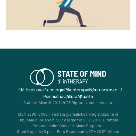
Età Evolutiva
Psicologia
Psicoterapia
Neuroscienze
Psichiatria
Cultura
Attualità
State of Mind © 2011-2025 Riproduzione riservata.
ISSN 2280-3653 – Testata giornalistica. Registrazione al
Tribunale di Milano n. 587 del giorno 2-12-2011- Direttore
Responsabile: Giovanni Maria Ruggiero.
Studi Cognitivi S.p.a. – Foro Buonaparte, 57 – 20121 Milano