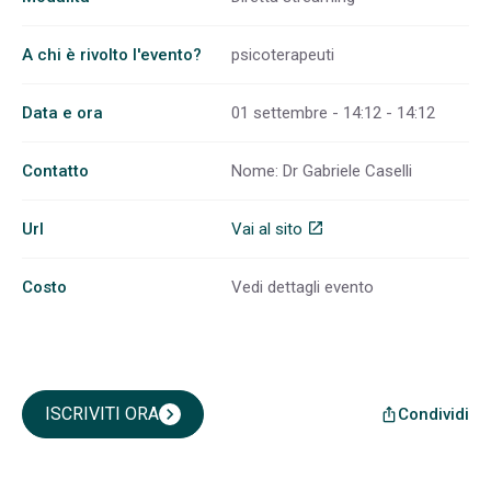
A chi è rivolto l'evento?
psicoterapeuti
Data e ora
01 settembre - 14:12 - 14:12
Contatto
Nome: Dr Gabriele Caselli
Url
Vai al sito
open_in_new
Costo
Vedi dettagli evento
ISCRIVITI ORA
chevron_right
Condividi
ios_share