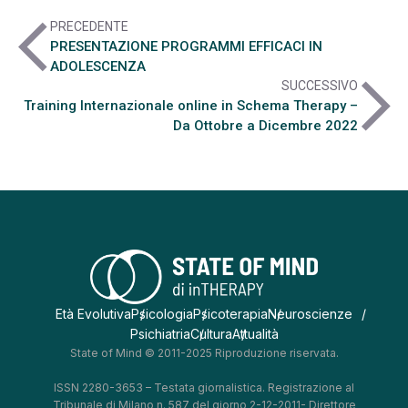
arrow_back_ios
PRECEDENTE
PRESENTAZIONE PROGRAMMI EFFICACI IN
ADOLESCENZA
arrow_forward_ios
SUCCESSIVO
Training Internazionale online in Schema Therapy –
Da Ottobre a Dicembre 2022
Età Evolutiva
Psicologia
Psicoterapia
Neuroscienze
Psichiatria
Cultura
Attualità
State of Mind © 2011-2025 Riproduzione riservata.
ISSN 2280-3653 – Testata giornalistica. Registrazione al
Tribunale di Milano n. 587 del giorno 2-12-2011- Direttore