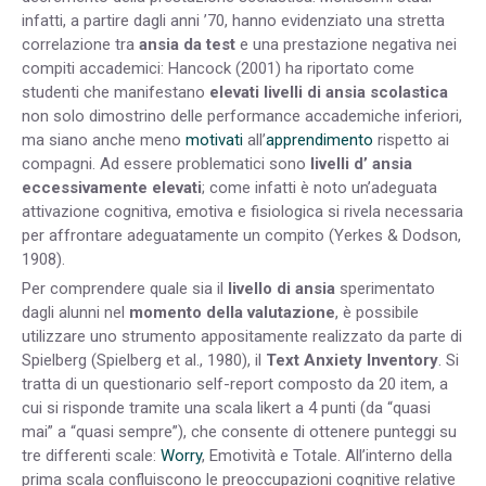
infatti, a partire dagli anni ’70, hanno evidenziato una stretta
correlazione tra
ansia da test
e una prestazione negativa nei
compiti accademici: Hancock (2001) ha riportato come
studenti che manifestano
elevati livelli di ansia scolastica
non solo dimostrino delle performance accademiche inferiori,
ma siano anche meno
motivati
all’
apprendimento
rispetto ai
compagni. Ad essere problematici sono
livelli d’ ansia
eccessivamente elevati
; come infatti è noto un’adeguata
attivazione cognitiva, emotiva e fisiologica si rivela necessaria
per affrontare adeguatamente un compito (Yerkes & Dodson,
1908).
Per comprendere quale sia il
livello di ansia
sperimentato
dagli alunni nel
momento della valutazione
, è possibile
utilizzare uno strumento appositamente realizzato da parte di
Spielberg (Spielberg et al., 1980), il
Text Anxiety Inventory
. Si
tratta di un questionario self-report composto da 20 item, a
cui si risponde tramite una scala likert a 4 punti (da “quasi
mai” a “quasi sempre”), che consente di ottenere punteggi su
tre differenti scale:
Worry
, Emotività e Totale. All’interno della
prima scala confluiscono le preoccupazioni cognitive relative