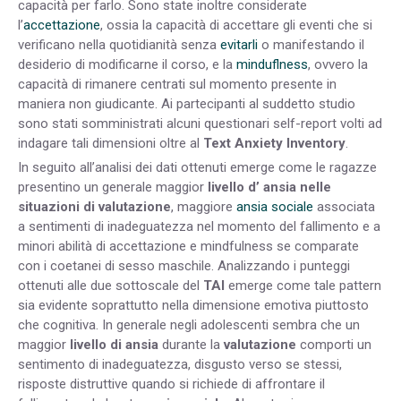
capacità per farlo. Sono state inoltre considerate
l’
accettazione
, ossia la capacità di accettare gli eventi che si
verificano nella quotidianità senza
evitarli
o manifestando il
desiderio di modificarne il corso, e la
minduflness
, ovvero la
capacità di rimanere centrati sul momento presente in
maniera non giudicante. Ai partecipanti al suddetto studio
sono stati somministrati alcuni questionari self-report volti ad
indagare tali dimensioni oltre al
Text Anxiety Inventory
.
In seguito all’analisi dei dati ottenuti emerge come le ragazze
presentino un generale maggior
livello d’ ansia nelle
situazioni di valutazione
, maggiore
ansia sociale
associata
a sentimenti di inadeguatezza nel momento del fallimento e a
minori abilità di accettazione e mindfulness se comparate
con i coetanei di sesso maschile. Analizzando i punteggi
ottenuti alle due sottoscale del
TAI
emerge come tale pattern
sia evidente soprattutto nella dimensione emotiva piuttosto
che cognitiva. In generale negli adolescenti sembra che un
maggior
livello di ansia
durante la
valutazione
comporti un
sentimento di inadeguatezza, disgusto verso se stessi,
risposte distruttive quando si richiede di affrontare il