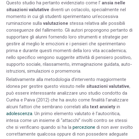
Questo studio ha pertanto evidenziato come l’
ansia nelle
situazioni valutative
diventi un ostacolo, specialmente nel
momento in cui gli studenti sperimentano un’eccessiva
ruminazione sulla
valutazione
stessa relativa alle possibili
conseguenze del fallimento. Gli autori propongono pertanto di
supportare gli alunni fornendo loro strumenti e strategie per
gestire al meglio le emozioni e i pensieri che sperimentano
prima e durante questi momenti della loro vita accademica;
nello specifico vengono suggerite attività di pensiero positivo,
supporto sociale, rilassamento, immaginazione guidata, auto-
istruzioni, simulazioni o promemoria.
Relativamente alla metodologia d’intervento maggiormente
idonea per gestire questo vissuto nelle
situazioni valutative
,
può essere interessante analizzare uno studio condotto da
Cunha e Paiva (2012) che ha avuto come finalità l’analizzare
alcuni fattori che sembrano correlati alla
text anxiety
in
adolescenza
. Un primo elemento valutato è l’autocritica,
intesa come un insieme di “attacchi” rivolti contro se stessi
che si verificano quando si ha la
percezione
di non aver svolto
correttamente qualcosa oppure di non possedere adeguate