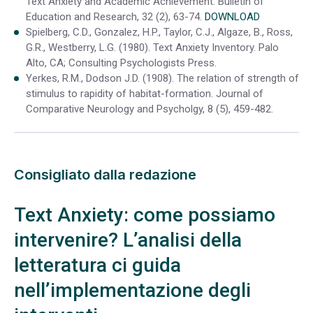
Text Anxiety and Academic Achievement. Bulletin of
Education and Research, 32 (2), 63-74.
DOWNLOAD
Spielberg, C.D., Gonzalez, H.P., Taylor, C.J., Algaze, B., Ross,
G.R., Westberry, L.G. (1980). Text Anxiety Inventory. Palo
Alto, CA; Consulting Psychologists Press.
Yerkes, R.M., Dodson J.D. (1908). The relation of strength of
stimulus to rapidity of habitat-formation. Journal of
Comparative Neurology and Psycholgy, 8 (5), 459-482.
Consigliato dalla redazione
Text Anxiety: come possiamo
intervenire? L’analisi della
letteratura ci guida
nell’implementazione degli