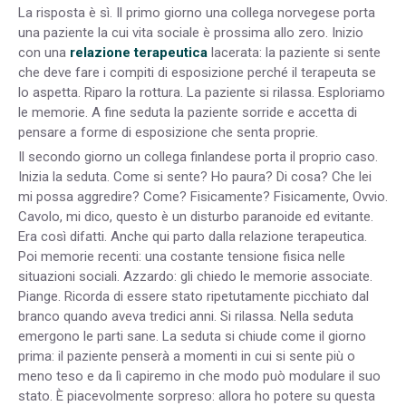
La risposta è sì. Il primo giorno una collega norvegese porta
una paziente la cui vita sociale è prossima allo zero. Inizio
con una
relazione terapeutica
lacerata: la paziente si sente
che deve fare i compiti di esposizione perché il terapeuta se
lo aspetta. Riparo la rottura. La paziente si rilassa. Esploriamo
le memorie. A fine seduta la paziente sorride e accetta di
pensare a forme di esposizione che senta proprie.
Il secondo giorno un collega finlandese porta il proprio caso.
Inizia la seduta. Come si sente? Ho paura? Di cosa? Che lei
mi possa aggredire? Come? Fisicamente? Fisicamente, Ovvio.
Cavolo, mi dico, questo è un disturbo paranoide ed evitante.
Era così difatti. Anche qui parto dalla relazione terapeutica.
Poi memorie recenti: una costante tensione fisica nelle
situazioni sociali. Azzardo: gli chiedo le memorie associate.
Piange. Ricorda di essere stato ripetutamente picchiato dal
branco quando aveva tredici anni. Si rilassa. Nella seduta
emergono le parti sane. La seduta si chiude come il giorno
prima: il paziente penserà a momenti in cui si sente più o
meno teso e da lì capiremo in che modo può modulare il suo
stato. È piacevolmente sorpreso: allora ho potere su questa