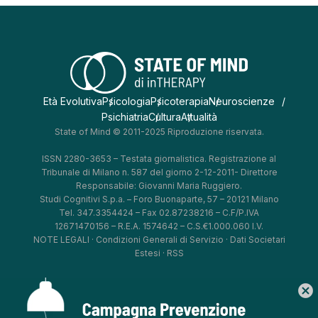
Età Evolutiva
Psicologia
Psicoterapia
Neuroscienze
Psichiatria
Cultura
Attualità
State of Mind © 2011-2025 Riproduzione riservata.
ISSN 2280-3653 – Testata giornalistica. Registrazione al
Tribunale di Milano n. 587 del giorno 2-12-2011- Direttore
Responsabile: Giovanni Maria Ruggiero.
Studi Cognitivi S.p.a. – Foro Buonaparte, 57 – 20121 Milano
Tel. 347.3354424 – Fax 02.87238216 – C.F/P.IVA
12671470156 – R.E.A. 1574642 – C.S.€1.000.060 I.V.
NOTE LEGALI
·
Condizioni Generali di Servizio
·
Dati Societari
Estesi
·
RSS
cancel
*
*
*
*