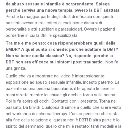
da abuso sessuale infantile è sorprendente. Spiega
perché serviva una nuova terapia, ovvero la DBT adattata
.
Perché la maggior parte degli studi di efficacia con questi
pazienti avevano tra i criteri di esclusione disturbi di
personalità e atti suicidari e parasuicidari. Ovvero i pazienti
borderline in cui la DBT è specializzata.
Tra me e me penso: cosa risponderebbero quelli della
EMDR? A quel punto si chiede: perché adattare la DBT?
Non va bene quella classica? No, risponde: perché la
DBT non era efficace sui sintomi post-traumatic
i. Non fa
una grinza.
Quello che va a mostrare nei video è impressionante:
esposizione ad abuso sessuale infantile, incesto paterno. La
paziente su una pedana basculante, il terapeuta le tiene le
mani strette mentre lei chiude gli occhi e torna sulla scena.
Poi le fa aprire gli occhi. Contatto con il presente. Torna nel
passato. Da brividi. Qualcosa di simile a quello che si era visto
nel workshop di schema-therapy. L’unico pensiero che resta
alla fine della relazione è: questa non è DBT! D’altra parte è lo
spirito del seminario, quello che mi è restato: tanti modelli e la