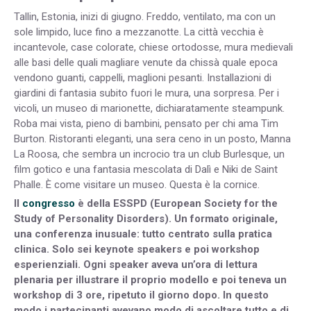
Tallin, Estonia, inizi di giugno. Freddo, ventilato, ma con un
sole limpido, luce fino a mezzanotte. La città vecchia è
incantevole, case colorate, chiese ortodosse, mura medievali
alle basi delle quali magliare venute da chissà quale epoca
vendono guanti, cappelli, maglioni pesanti. Installazioni di
giardini di fantasia subito fuori le mura, una sorpresa. Per i
vicoli, un museo di marionette, dichiaratamente steampunk.
Roba mai vista, pieno di bambini, pensato per chi ama Tim
Burton. Ristoranti eleganti, una sera ceno in un posto, Manna
La Roosa, che sembra un incrocio tra un club Burlesque, un
film gotico e una fantasia mescolata di Dalì e Niki de Saint
Phalle. È come visitare un museo. Questa è la cornice.
Il
congresso
è della ESSPD (European Society for the
Study of Personality Disorders). Un formato originale,
una conferenza inusuale: tutto centrato sulla pratica
clinica. Solo sei keynote speakers e poi workshop
esperienziali. Ogni speaker aveva un’ora di lettura
plenaria per illustrare il proprio modello e poi teneva un
workshop di 3 ore, ripetuto il giorno dopo. In questo
modo i partecipanti avevano modo di ascoltare tutto e di