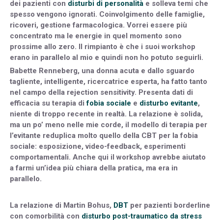
dei pazienti con
disturbi di personalità
e solleva temi che
spesso vengono ignorati. Coinvolgimento delle famiglie,
ricoveri, gestione farmacologica. Vorrei essere più
concentrato ma le energie in quel momento sono
prossime allo zero. Il rimpianto è che i suoi workshop
erano in parallelo al mio e quindi non ho potuto seguirli.
Babette Renneberg, una donna acuta e dallo sguardo
tagliente, intelligente, ricercatrice esperta, ha fatto tanto
nel campo della rejection sensitivity. Presenta dati di
efficacia su terapia di
fobia sociale
e
disturbo evitante
,
niente di troppo recente in realtà. La relazione è solida,
ma un po’ meno nelle mie corde, il modello di terapia per
l’evitante reduplica molto quello della CBT per la fobia
sociale: esposizione, video-feedback, esperimenti
comportamentali. Anche qui il workshop avrebbe aiutato
a farmi un’idea più chiara della pratica, ma era in
parallelo.
La relazione di Martin Bohus,
DBT
per pazienti borderline
con comorbilità con
disturbo post-traumatico da stress