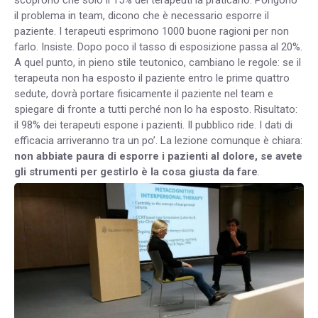
scoprono che solo il 15% dei terapeuti la praticano. Pongono
il problema in team, dicono che è necessario esporre il
paziente. I terapeuti esprimono 1000 buone ragioni per non
farlo. Insiste. Dopo poco il tasso di esposizione passa al 20%.
A quel punto, in pieno stile teutonico, cambiano le regole: se il
terapeuta non ha esposto il paziente entro le prime quattro
sedute, dovrà portare fisicamente il paziente nel team e
spiegare di fronte a tutti perché non lo ha esposto. Risultato:
il 98% dei terapeuti espone i pazienti. Il pubblico ride. I dati di
efficacia arriveranno tra un po’. La lezione comunque è chiara:
non abbiate paura di esporre i pazienti al dolore, se avete
gli strumenti per gestirlo è la cosa giusta da fare
.