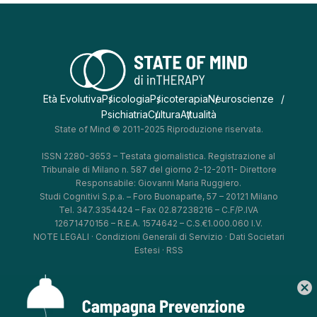
Età Evolutiva
Psicologia
Psicoterapia
Neuroscienze
Psichiatria
Cultura
Attualità
State of Mind © 2011-2025 Riproduzione riservata.
ISSN 2280-3653 – Testata giornalistica. Registrazione al
Tribunale di Milano n. 587 del giorno 2-12-2011- Direttore
Responsabile: Giovanni Maria Ruggiero.
Studi Cognitivi S.p.a. – Foro Buonaparte, 57 – 20121 Milano
Tel. 347.3354424 – Fax 02.87238216 – C.F/P.IVA
12671470156 – R.E.A. 1574642 – C.S.€1.000.060 I.V.
NOTE LEGALI
·
Condizioni Generali di Servizio
·
Dati Societari
Estesi
·
RSS
cancel
*
*
*
*