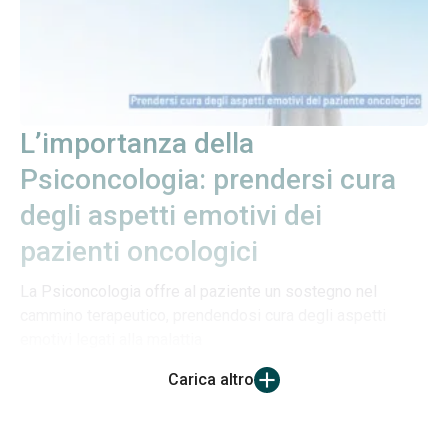
L’importanza della
Psiconcologia: prendersi cura
degli aspetti emotivi dei
pazienti oncologici
La Psiconcologia offre al paziente un sostegno nel
cammino terapeutico, prendendosi cura degli aspetti
emotivi legati alla malattia
Carica altro