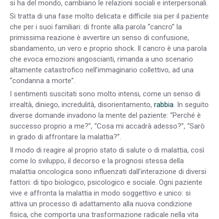
si ha del mondo, cambiano le relazioni sociali e interpersonali.
Si tratta di una fase molto delicata e difficile sia per il paziente
che per i suoi familiari: di fronte alla parola “cancro” la
primissima reazione è avvertire un senso di confusione,
sbandamento, un vero e proprio shock. Il cancro è una parola
che evoca emozioni angoscianti, rimanda a uno scenario
altamente catastrofico nell’immaginario collettivo, ad una
“condanna a morte”.
I sentimenti suscitati sono molto intensi, come un senso di
irrealtà, diniego, incredulità, disorientamento,
rabbia
. In seguito
diverse domande invadono la mente del paziente: “Perché è
successo proprio a me?”, “Cosa mi accadrà adesso?”, “Sarò
in grado di affrontare la malattia?”.
Il modo di reagire al proprio stato di salute o di malattia, così
come lo sviluppo, il decorso e la prognosi stessa della
malattia oncologica sono influenzati dall’interazione di diversi
fattori: di tipo biologico, psicologico e sociale. Ogni paziente
vive e affronta la malattia in modo soggettivo e unico: si
attiva un processo di adattamento alla nuova condizione
fisica, che comporta una trasformazione radicale nella vita