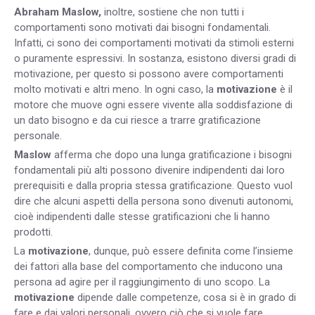
Abraham Maslow,
inoltre, sostiene che non tutti i
comportamenti sono motivati dai bisogni fondamentali.
Infatti, ci sono dei comportamenti motivati da stimoli esterni
o puramente espressivi. In sostanza, esistono diversi gradi di
motivazione, per questo si possono avere comportamenti
molto motivati e altri meno. In ogni caso, la
motivazione
è il
motore che muove ogni essere vivente alla soddisfazione di
un dato bisogno e da cui riesce a trarre gratificazione
personale.
Maslow
afferma che dopo una lunga gratificazione i bisogni
fondamentali più alti possono divenire indipendenti dai loro
prerequisiti e dalla propria stessa gratificazione. Questo vuol
dire che alcuni aspetti della persona sono divenuti autonomi,
cioè indipendenti dalle stesse gratificazioni che li hanno
prodotti.
La
motivazione
, dunque, può essere definita come l’insieme
dei fattori alla base del comportamento che inducono una
persona ad agire per il raggiungimento di uno scopo. La
motivazione
dipende dalle competenze, cosa si è in grado di
fare e dai valori personali, ovvero ciò che si vuole fare.