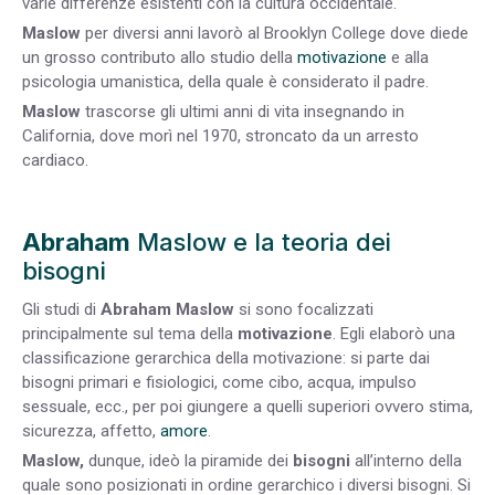
varie differenze esistenti con la cultura occidentale.
Maslow
per diversi anni lavorò al Brooklyn College dove diede
un grosso contributo allo studio della
motivazione
e alla
psicologia umanistica, della quale è considerato il padre.
Maslow
trascorse gli ultimi anni di vita insegnando in
California, dove morì nel 1970, stroncato da un arresto
cardiaco.
Abraham
Maslow e la teoria dei
bisogni
Gli studi di
Abraham Maslow
si sono focalizzati
principalmente sul tema della
motivazione
. Egli elaborò una
classificazione gerarchica della motivazione: si parte dai
bisogni primari e fisiologici, come cibo, acqua, impulso
sessuale, ecc., per poi giungere a quelli superiori ovvero stima,
sicurezza, affetto,
amore
.
Maslow,
dunque, ideò la piramide dei
bisogni
all’interno della
quale sono posizionati in ordine gerarchico i diversi bisogni. Si