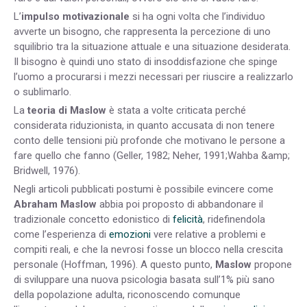
L’
impulso motivazionale
si ha ogni volta che l’individuo
avverte un bisogno, che rappresenta la percezione di uno
squilibrio tra la situazione attuale e una situazione desiderata.
Il bisogno è quindi uno stato di insoddisfazione che spinge
l’uomo a procurarsi i mezzi necessari per riuscire a realizzarlo
o sublimarlo.
La
teoria di Maslow
è stata a volte criticata perché
considerata riduzionista, in quanto accusata di non tenere
conto delle tensioni più profonde che motivano le persone a
fare quello che fanno (Geller, 1982; Neher, 1991;Wahba &amp;
Bridwell, 1976).
Negli articoli pubblicati postumi è possibile evincere come
Abraham
Maslow
abbia poi proposto di abbandonare il
tradizionale concetto edonistico di
felicità
, ridefinendola
come l’esperienza di
emozioni
vere relative a problemi e
compiti reali, e che la nevrosi fosse un blocco nella crescita
personale (Hoffman, 1996). A questo punto,
Maslow
propone
di sviluppare una nuova psicologia basata sull’1% più sano
della popolazione adulta, riconoscendo comunque