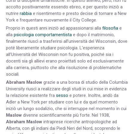
corsi di discipline umanistiche. In questo ateneo, però, non fu
accolto positivamente essendo ebreo, e per questo iniziò a
nutrire
rabbia
e risentimento e presto decise di tornare a New
York e frequentare nuovamente il City College.
Proprio in questi anni iniziò ad appassionarsi alla
filosofia
e
alla
psicologia comportamentista
e dopo il matrimonio,
finalmente riuscì a trasferirsi all’università del Wisconsin, dove
poté liberamente studiare psicologia. L’esperienza
all’Università del Wisconsin non fu positiva, poiché sia i
docenti sia gli allievi erano proiettati solo ed esclusivamente
alla carriera, piuttosto che alla risoluzione di problematiche
sociali.
Abraham Maslow
grazie a una borsa di studio della Columbia
University riuscì a realizzare degli studi in cui mise in evidenza
la relazione esistente fra
sesso
e potere. Inoltre, andò da
Adler a New York per studiare con lui e da quel momento
iniziò un lungo sodalizio, che si interruppe nel momento in cui
Maslow
divenne scientificamente più forte. Nel 1938,
Abraham Maslow
intraprese ricerche antropologiche ad
Alberta, con gli indiani dai Piedi Neri del Nord, scoprendo le