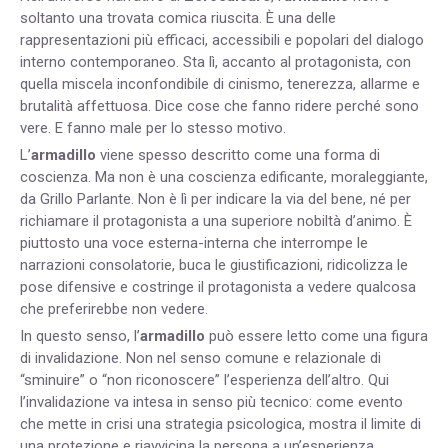
soltanto una trovata comica riuscita. È una delle
rappresentazioni più efficaci, accessibili e popolari del dialogo
interno contemporaneo. Sta lì, accanto al protagonista, con
quella miscela inconfondibile di cinismo, tenerezza, allarme e
brutalità affettuosa. Dice cose che fanno ridere perché sono
vere. E fanno male per lo stesso motivo.
L’
armadillo
viene spesso descritto come una forma di
coscienza. Ma non è una coscienza edificante, moraleggiante,
da Grillo Parlante. Non è lì per indicare la via del bene, né per
richiamare il protagonista a una superiore nobiltà d’animo. È
piuttosto una voce esterna-interna che interrompe le
narrazioni consolatorie, buca le giustificazioni, ridicolizza le
pose difensive e costringe il protagonista a vedere qualcosa
che preferirebbe non vedere.
In questo senso, l’
armadillo
può essere letto come una figura
di invalidazione. Non nel senso comune e relazionale di
“sminuire” o “non riconoscere” l’esperienza dell’altro. Qui
l’invalidazione va intesa in senso più tecnico: come evento
che mette in crisi una strategia psicologica, mostra il limite di
una protezione e riavvicina la persona a un’esperienza