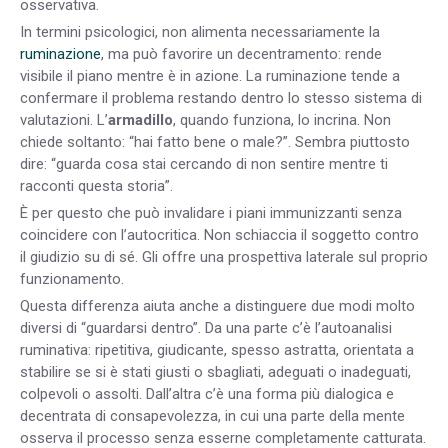
osservativa.
In termini psicologici, non alimenta necessariamente la
ruminazione
, ma può favorire un decentramento: rende
visibile il piano mentre è in azione. La ruminazione tende a
confermare il problema restando dentro lo stesso sistema di
valutazioni. L’
armadillo
, quando funziona, lo incrina. Non
chiede soltanto: “hai fatto bene o male?”. Sembra piuttosto
dire: “guarda cosa stai cercando di non sentire mentre ti
racconti questa storia”.
È per questo che può invalidare i piani immunizzanti senza
coincidere con l’autocritica. Non schiaccia il soggetto contro
il giudizio su di sé. Gli offre una prospettiva laterale sul proprio
funzionamento.
Questa differenza aiuta anche a distinguere due modi molto
diversi di “guardarsi dentro”. Da una parte c’è l’autoanalisi
ruminativa: ripetitiva, giudicante, spesso astratta, orientata a
stabilire se si è stati giusti o sbagliati, adeguati o inadeguati,
colpevoli o assolti. Dall’altra c’è una forma più dialogica e
decentrata di consapevolezza, in cui una parte della mente
osserva il processo senza esserne completamente catturata.