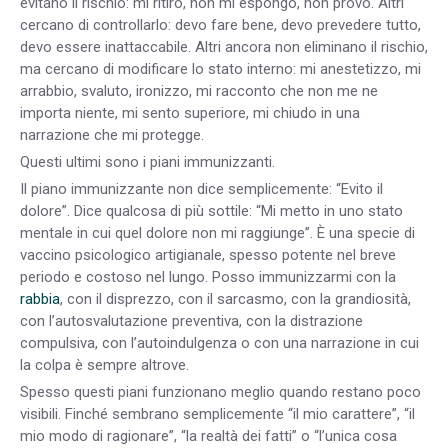
evitano il rischio: mi ritiro, non mi espongo, non provo. Altri
cercano di controllarlo: devo fare bene, devo prevedere tutto,
devo essere inattaccabile. Altri ancora non eliminano il rischio,
ma cercano di modificare lo stato interno: mi anestetizzo, mi
arrabbio, svaluto, ironizzo, mi racconto che non me ne
importa niente, mi sento superiore, mi chiudo in una
narrazione che mi protegge.
Questi ultimi sono i piani immunizzanti.
Il piano immunizzante non dice semplicemente: “Evito il
dolore”. Dice qualcosa di più sottile: “Mi metto in uno stato
mentale in cui quel dolore non mi raggiunge”. È una specie di
vaccino psicologico artigianale, spesso potente nel breve
periodo e costoso nel lungo. Posso immunizzarmi con la
rabbia
, con il disprezzo, con il sarcasmo, con la grandiosità,
con l’autosvalutazione preventiva, con la distrazione
compulsiva, con l’autoindulgenza o con una narrazione in cui
la colpa è sempre altrove.
Spesso questi piani funzionano meglio quando restano poco
visibili. Finché sembrano semplicemente “il mio carattere”, “il
mio modo di ragionare”, “la realtà dei fatti” o “l’unica cosa