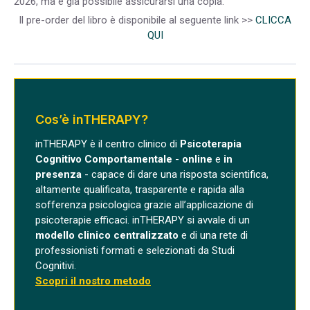
2026, ma è già possibile
assicurarsi una copia.
Il pre-order del libro è disponibile al seguente link >>
CLICCA
QUI
Cos’è inTHERAPY?
inTHERAPY è il centro clinico di
Psicoterapia
Cognitivo Comportamentale
-
online
e
in
presenza
- capace di dare una risposta scientifica,
altamente qualificata, trasparente e rapida alla
sofferenza psicologica grazie all’applicazione di
psicoterapie efficaci. inTHERAPY si avvale di un
modello clinico centralizzato
e di una rete di
professionisti formati e selezionati da Studi
Cognitivi.
Scopri il nostro metodo