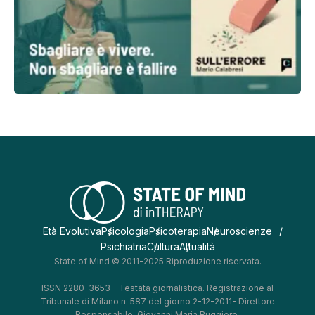
Età Evolutiva
Psicologia
Psicoterapia
Neuroscienze
Psichiatria
Cultura
Attualità
State of Mind © 2011-2025 Riproduzione riservata.
ISSN 2280-3653 – Testata giornalistica. Registrazione al
Tribunale di Milano n. 587 del giorno 2-12-2011- Direttore
Responsabile: Giovanni Maria Ruggiero.