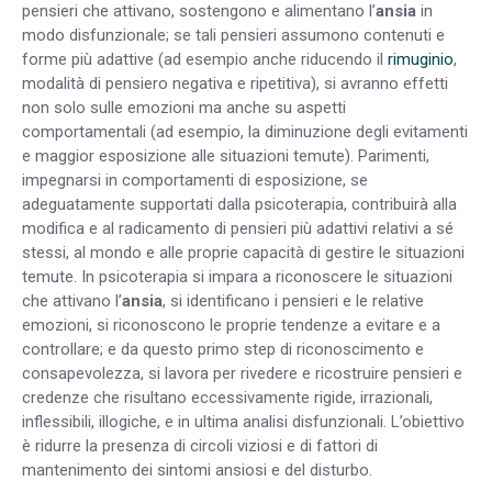
pensieri che attivano, sostengono e alimentano l’
ansia
in
modo disfunzionale; se tali pensieri assumono contenuti e
forme più adattive (ad esempio anche riducendo il
rimuginio
,
modalità di pensiero negativa e ripetitiva), si avranno effetti
non solo sulle emozioni ma anche su aspetti
comportamentali (ad esempio, la diminuzione degli evitamenti
e maggior esposizione alle situazioni temute). Parimenti,
impegnarsi in comportamenti di esposizione, se
adeguatamente supportati dalla psicoterapia, contribuirà alla
modifica e al radicamento di pensieri più adattivi relativi a sé
stessi, al mondo e alle proprie capacità di gestire le situazioni
temute. In psicoterapia si impara a riconoscere le situazioni
che attivano l’
ansia
, si identificano i pensieri e le relative
emozioni, si riconoscono le proprie tendenze a evitare e a
controllare; e da questo primo step di riconoscimento e
consapevolezza, si lavora per rivedere e ricostruire pensieri e
credenze che risultano eccessivamente rigide, irrazionali,
inflessibili, illogiche, e in ultima analisi disfunzionali. L’obiettivo
è ridurre la presenza di circoli viziosi e di fattori di
mantenimento dei sintomi ansiosi e del disturbo.