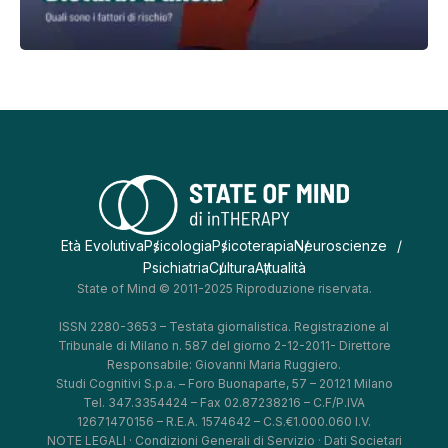
Età Evolutiva
Psicologia
Psicoterapia
Neuroscienze
Psichiatria
Cultura
Attualità
State of Mind © 2011-2025 Riproduzione riservata.
ISSN 2280-3653 – Testata giornalistica. Registrazione al
Tribunale di Milano n. 587 del giorno 2-12-2011- Direttore
Responsabile: Giovanni Maria Ruggiero.
Studi Cognitivi S.p.a. – Foro Buonaparte, 57 – 20121 Milano
Tel. 347.3354424 – Fax 02.87238216 – C.F/P.IVA
12671470156 – R.E.A. 1574642 – C.S.€1.000.060 I.V.
NOTE LEGALI
·
Condizioni Generali di Servizio
·
Dati Societari