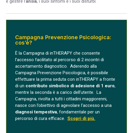
e gestire l’
ansia
, i suoi sintomi e i suoi disturbi.
Campagna Prevenzione Psicologica:
cos’è?
È la
Campagna di inTHERAPY che consente
l’accesso facilitato al percorso di 2 incontri di
accertamento diagnostico
.
Aderendo alla
Campagna Prevenzione Psicologica, è possibile
effettuare la prima seduta con inTHERAPY a fronte
di un
contributo simbolico di adesione di 1 euro
,
mentre la seconda è a carico dell’utente.
La
Campagna, rivolta a tutti i cittadini maggiorenni,
nasce con l’obiettivo di agevolare l’
accesso a una
diagnosi tempestiva
, fondamentale per un
percorso di cura efficace
.
Scopri di più.