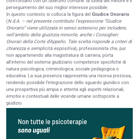
confrontano con un obiettivo comune: la tutela del minore e il
perseguimento del suo miglior interesse possibile.
In questo contesto si colloca la figura del
Giudice Onorario
(
N.d.A. –
n
el presente contributo l’espressione ‘‘Giudice
Onorario’’ viene utilizzata in senso estensivo per includere,
nell’ambito della giustizia minorile, anche i Consiglieri
Onorari della Corte d’Appello. Tale scelta risponde a criteri di
chiarezza e semplicità espositiva
)
, professionista che, pur
non appartenendo alla magistratura di carriera, porta
all’interno del sistema giudiziario competenze specifiche di
natura psicologica, criminologica, sociale pedagogica o
educativa. La sua presenza rappresenta una risorsa preziosa,
rendendo possibile l’integrazione dello sguardo giuridico con
una prospettiva più ampia e attenta agli aspetti relazionali,
emotivi e contestuali delle vicende umane sottoposte a
giudizio.