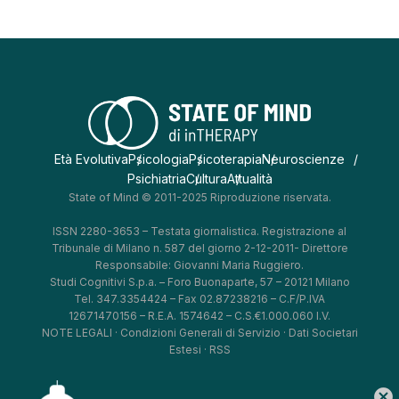
Età Evolutiva
Psicologia
Psicoterapia
Neuroscienze
Psichiatria
Cultura
Attualità
State of Mind © 2011-2025 Riproduzione riservata.
ISSN 2280-3653 – Testata giornalistica. Registrazione al
Tribunale di Milano n. 587 del giorno 2-12-2011- Direttore
Responsabile: Giovanni Maria Ruggiero.
Studi Cognitivi S.p.a. – Foro Buonaparte, 57 – 20121 Milano
Tel. 347.3354424 – Fax 02.87238216 – C.F/P.IVA
12671470156 – R.E.A. 1574642 – C.S.€1.000.060 I.V.
NOTE LEGALI
·
Condizioni Generali di Servizio
·
Dati Societari
Estesi
·
RSS
cancel