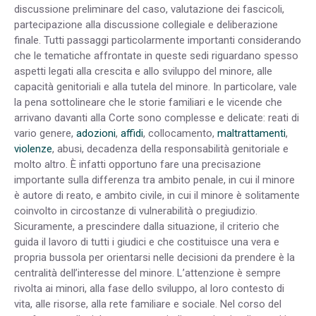
discussione preliminare del caso, valutazione dei fascicoli,
partecipazione alla discussione collegiale e deliberazione
finale. Tutti passaggi particolarmente importanti considerando
che le tematiche affrontate in queste sedi riguardano spesso
aspetti legati alla crescita e allo sviluppo del minore, alle
capacità genitoriali e alla tutela del minore. In particolare, vale
la pena sottolineare che le storie familiari e le vicende che
arrivano davanti alla Corte sono complesse e delicate: reati di
vario genere,
adozioni
,
affidi
, collocamento,
maltrattamenti
,
violenze
, abusi, decadenza della responsabilità genitoriale e
molto altro.
È
infatti opportuno fare una precisazione
importante sulla differenza tra ambito penale, in cui il minore
è autore di reato, e ambito civile, in cui il minore è solitamente
coinvolto in circostanze di vulnerabilità o pregiudizio.
Sicuramente, a prescindere dalla situazione, il criterio che
guida il lavoro di tutti i giudici e che costituisce una vera e
propria bussola per orientarsi nelle decisioni da prendere è la
centralità dell’interesse del minore. L’attenzione è sempre
rivolta ai minori, alla fase dello sviluppo, al loro contesto di
vita, alle risorse, alla rete familiare e sociale. Nel corso del