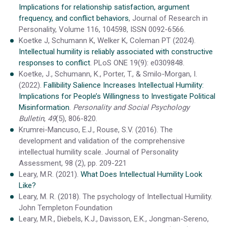
Implications for relationship satisfaction, argument
frequency, and conflict behaviors
, Journal of Research in
Personality, Volume 116, 104598, ISSN 0092-6566.
Koetke J, Schumann K, Welker K, Coleman PT (2024).
Intellectual humility is reliably associated with constructive
responses to conflict
. PLoS ONE 19(9): e0309848.
Koetke, J., Schumann, K., Porter, T., & Smilo-Morgan, I.
(2022).
Fallibility Salience Increases Intellectual Humility:
Implications for People’s Willingness to Investigate Political
Misinformation
.
Personality and Social Psychology
Bulletin
,
49
(5), 806-820.
Krumrei-Mancuso, E.J., Rouse, S.V. (2016).
The
development and validation of the comprehensive
intellectual humility scale.
Journal of Personality
Assessment, 98 (2), pp. 209-221
Leary, M.R. (2021).
What Does Intellectual Humility Look
Like?
Leary, M. R. (2018). The psychology of Intellectual Humility.
John Templeton Foundation
Leary, M.R., Diebels, K.J., Davisson, E.K., Jongman-Sereno,