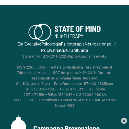
Età Evolutiva
Psicologia
Psicoterapia
Neuroscienze
Psichiatria
Cultura
Attualità
State of Mind © 2011-2025 Riproduzione riservata.
ISSN 2280-3653 – Testata giornalistica. Registrazione al
Tribunale di Milano n. 587 del giorno 2-12-2011- Direttore
Responsabile: Giovanni Maria Ruggiero.
Studi Cognitivi S.p.a. – Foro Buonaparte, 57 – 20121 Milano
Tel. 347.3354424 – Fax 02.87238216 – C.F/P.IVA
12671470156 – R.E.A. 1574642 – C.S.€1.000.060 I.V.
NOTE LEGALI
·
Condizioni Generali di Servizio
·
Dati Societari
Estesi
·
RSS
cancel