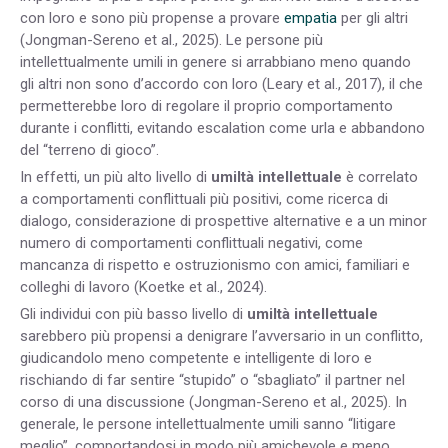
con loro e sono più propense a provare
empatia
per gli altri
(Jongman-Sereno et al., 2025). Le persone più
intellettualmente umili in genere si arrabbiano meno quando
gli altri non sono d’accordo con loro (Leary et al., 2017), il che
permetterebbe loro di regolare il proprio comportamento
durante i conflitti, evitando escalation come urla e abbandono
del “terreno di gioco”.
In effetti, un più alto livello di
umiltà intellettuale
è correlato
a comportamenti conflittuali più positivi, come ricerca di
dialogo, considerazione di prospettive alternative e a un minor
numero di comportamenti conflittuali negativi, come
mancanza di rispetto e ostruzionismo con amici, familiari e
colleghi di lavoro (Koetke et al., 2024).
Gli individui con più basso livello di
umiltà intellettuale
sarebbero più propensi a denigrare l’avversario in un conflitto,
giudicandolo meno competente e intelligente di loro e
rischiando di far sentire “stupido” o “sbagliato” il partner nel
corso di una discussione (Jongman-Sereno et al., 2025). In
generale, le persone intellettualmente umili sanno “litigare
meglio”, comportandosi in modo più amichevole e meno