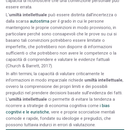
capacità di riconoscere che una convinzione personale può
essere errata.
L’
umiltà intellettuale
può essere distinta dall’incertezza o
dalla scarsa
autostima
per il grado in cui le persone
mantengono le proprie convinzioni in modo provvisorio, in
particolare perché sono consapevoli che le prove su cui si
basano tali convinzioni potrebbero essere limitate o
imperfette, che potrebbero non disporre di informazioni
sufficienti o che potrebbero non avere le competenze o la
capacità di comprendere e valutare le evidenze fattuali
(Church & Barrett, 2017).
In altri termini, la capacità di valutare criticamente le
informazioni in modo imparziale richiede
umiltà intellettuale
,
ovvero la comprensione dei propri limiti e dei possibili
pregiudizi nel prendere decisioni basate sull’evidenza dei fatti.
L’
umiltà intellettuale
ci permette di evitare la tendenza a
ricorrere a strategie di economia cognitiva come
i bias
cognitivi e le euristiche
, vere e proprie scorciatoie mentali
comode e rapide, fondate su ideologie e pregiudizi, che
possono tuttavia indurci in errori di valutazione.