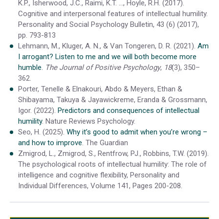
K.P., Isherwood, J.C., Raimi, K.T. …, Hoyle, R.H. (2017).
Cognitive and interpersonal features of intellectual humility.
Personality and Social Psychology Bulletin, 43 (6) (2017),
pp. 793-813
Lehmann, M., Kluger, A. N., & Van Tongeren, D. R. (2021).
Am
I arrogant? Listen to me and we will both become more
humble
.
The Journal of Positive Psychology
,
18
(3), 350–
362.
Porter, Tenelle & Elnakouri, Abdo & Meyers, Ethan &
Shibayama, Takuya & Jayawickreme, Eranda & Grossmann,
Igor. (2022).
Predictors and consequences of intellectual
humility
. Nature Reviews Psychology.
Seo, H. (2025).
Why it’s good to admit when you’re wrong –
and how to improve
. The Guardian
Zmigrod, L., Zmigrod, S., Rentfrow, PJ., Robbins, T.W. (2019).
The psychological roots of intellectual humility: The role of
intelligence and cognitive flexibility, Personality and
Individual Differences, Volume 141, Pages 200-208.