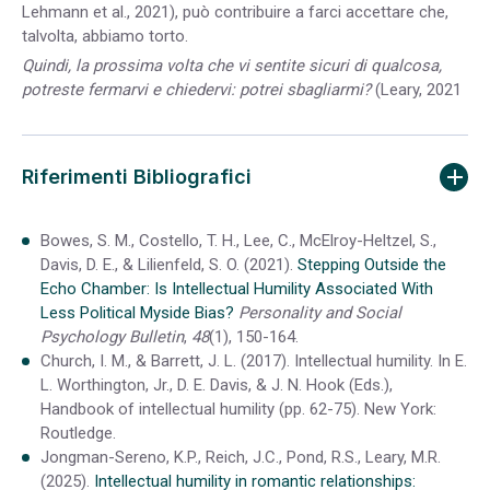
Lehmann et al., 2021), può contribuire a farci accettare che,
talvolta, abbiamo torto.
Quindi, la prossima volta che vi sentite sicuri di qualcosa,
potreste fermarvi e chiedervi:
potrei sbagliarmi?
(Leary, 2021
Riferimenti Bibliografici
Bowes, S. M., Costello, T. H., Lee, C., McElroy-Heltzel, S.,
Davis, D. E., & Lilienfeld, S. O. (2021).
Stepping Outside the
Echo Chamber: Is Intellectual Humility Associated With
Less Political Myside Bias?
Personality and Social
Psychology Bulletin
,
48
(1), 150-164.
Church, I. M., & Barrett, J. L. (2017). Intellectual humility. In E.
L. Worthington, Jr., D. E. Davis, & J. N. Hook (Eds.),
Handbook of intellectual humility (pp. 62-75). New York:
Routledge.
Jongman-Sereno, K.P., Reich, J.C., Pond, R.S., Leary, M.R.
(2025).
Intellectual humility in romantic relationships: