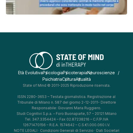
Età Evolutiva
Psicologia
Psicoterapia
Neuroscienze
Psichiatria
Cultura
Attualità
State of Mind © 2011-2025 Riproduzione riservata.
ISSN 2280-3653 – Testata giornalistica. Registrazione al
Tribunale di Milano n. 587 del giorno 2-12-2011- Direttore
Responsabile: Giovanni Maria Ruggiero.
Studi Cognitivi S.p.a. – Foro Buonaparte, 57 – 20121 Milano
Tel. 347.3354424 – Fax 02.87238216 – C.F/P.IVA
12671470156 – R.E.A. 1574642 – C.S.€1.000.060 I.V.
NOTE LEGALI
·
Condizioni Generali di Servizio
·
Dati Societari