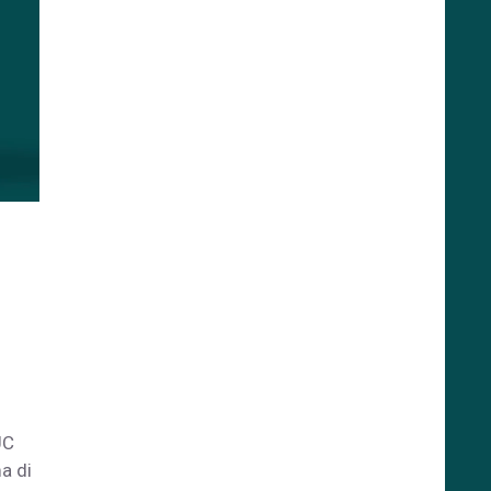
UC
a di