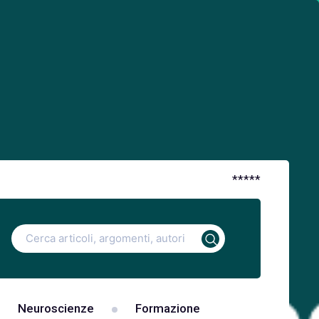
*
*
*
*
*
Ricerca
per:
Neuroscienze
Formazione