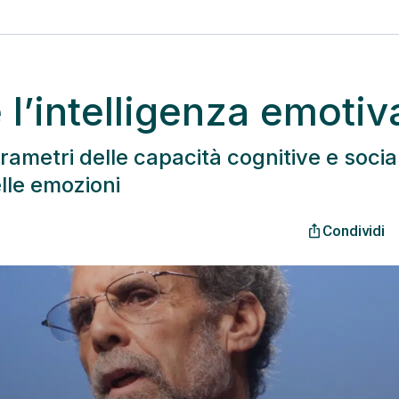
l’intelligenza emotiv
rametri delle capacità cognitive e social
elle emozioni
Condividi
ios_share