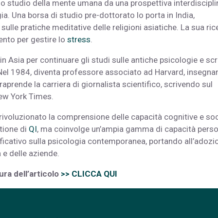
llo studio della mente umana da una prospettiva interdiscipli
a. Una borsa di studio pre-dottorato lo porta in India,
sulle pratiche meditative delle religioni asiatiche. La sua ric
nto per gestire lo
stress
.
n Asia per continuare gli studi sulle antiche psicologie e scr
. Nel 1984, diventa professore associato ad Harvard, insegn
aprende la carriera di giornalista scientifico, scrivendo sul
New York Times.
a rivoluzionato la comprensione delle capacità cognitive e soci
tione di
QI
, ma coinvolge un’ampia gamma di capacità perso
ificativo sulla psicologia contemporanea, portando all’adozi
 e delle aziende.
ura dell’articolo
>> CLICCA QUI