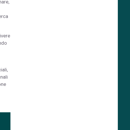
nare,
erca
ivere
ando
ali,
nali
one