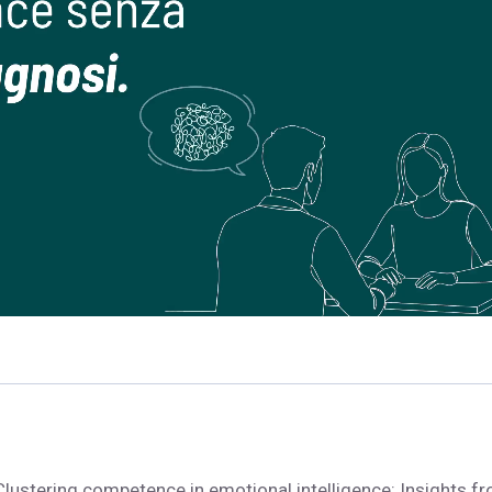
. Clustering competence in emotional intelligence: Insights f