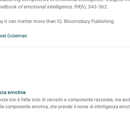
ndbook of emotional intelligence
,
99
(6), 343-362.
hy it can matter more than IQ. Bloomsbury Publishing
.
niel Goleman.
enza emotiva
genza non è fatta solo di cervello e componente razionale, ma anc
lla componente emotiva, che prende il nome di intelligenza emot