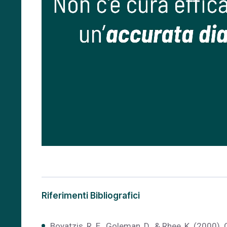
Riferimenti Bibliografici
Boyatzis, R. E., Goleman, D., & Rhee, K. (2000)