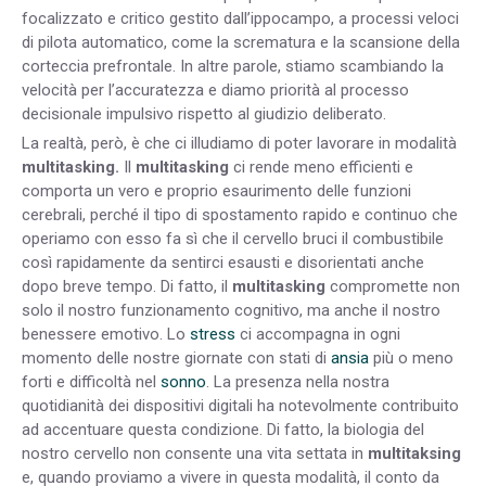
focalizzato e critico gestito dall’ippocampo, a processi veloci
di pilota automatico, come la scrematura e la scansione della
corteccia prefrontale. In altre parole, stiamo scambiando la
velocità per l’accuratezza e diamo priorità al processo
decisionale impulsivo rispetto al giudizio deliberato.
La realtà, però, è che ci illudiamo di poter lavorare in modalità
multitasking.
Il
multitasking
ci rende meno efficienti e
comporta un vero e proprio esaurimento delle funzioni
cerebrali, perché il tipo di spostamento rapido e continuo che
operiamo con esso fa sì che il cervello bruci il combustibile
così rapidamente da sentirci esausti e disorientati anche
dopo breve tempo. Di fatto, il
multitasking
compromette non
solo il nostro funzionamento cognitivo, ma anche il nostro
benessere emotivo. Lo
stress
ci accompagna in ogni
momento delle nostre giornate con stati di
ansia
più o meno
forti e difficoltà nel
sonno
. La presenza nella nostra
quotidianità dei dispositivi digitali ha notevolmente contribuito
ad accentuare questa condizione. Di fatto, la biologia del
nostro cervello non consente una vita settata in
multitaksing
e, quando proviamo a vivere in questa modalità, il conto da