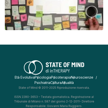
Età Evolutiva
Psicologia
Psicoterapia
Neuroscienze
Psichiatria
Cultura
Attualità
State of Mind © 2011-2025 Riproduzione riservata.
ISSN 2280-3653 – Testata giornalistica. Registrazione al
Tribunale di Milano n. 587 del giorno 2-12-2011- Direttore
Responsabile: Giovanni Maria Ruggiero.