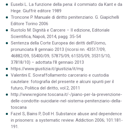
Eusebi L. La funzione della pena: il commiato da Kant e da
Hege. Giuffrè editore 1989
Troncone P. Manuale di diritto penitenziario. G. Giapichelli
Editore Torino 2006
Ruotolo M. Dignità e Carcere – II edizione, Editoriale
Scientifica, Napoli, 2014, pagg. 35-54
Sentenza della Corte Europea dei diritti dell’Uomo,
pronunciata 8 gennaio 2013 (ricorsi nn. 43517/09,
46882/09, 55400/09; 57875/09, 61535/09, 35315/10,
37818/10) – adottata l’8 gennaio 2013
https://www.giustizia.it/giustizia/it/mg
Valentini E. Sovraffollamento carcerario e custodia
cautelare: fotografia del presente e alcuni spunti per il
futuro, Politica del diritto, vol.2, 2011
http://www.regione.toscana.it/-/piano-per-la-prevenzione-
delle-condotte-suicidarie-nel-sistema-penitenziario-della-
toscana
Fazel S, Bains P, Doll H. Substance abuse and dependence
in prisoners: a systematic review. Addiction 2006; 101:181-
191.