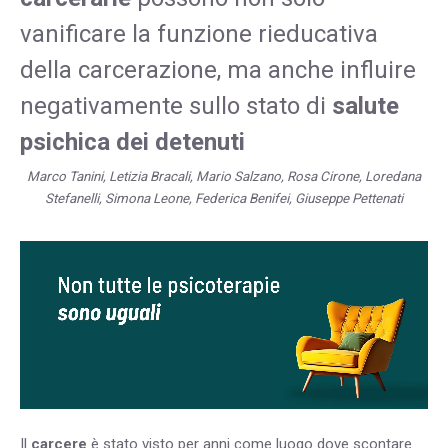
vanificare la funzione rieducativa
della carcerazione, ma anche influire
negativamente sullo stato di
salute
psichica dei detenuti
Marco Tanini, Letizia Bracali, Mario Salzano, Rosa Cirone, Loredana
Stefanelli, Simona Leone, Federica Benifei, Giuseppe Pettenati
Il
carcere
è stato visto per anni come luogo dove scontare