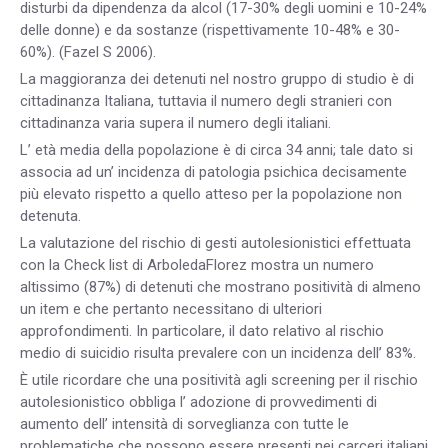
disturbi da dipendenza da alcol (17-30% degli uomini e 10-24%
delle donne) e da sostanze (rispettivamente 10-48% e 30-
60%). (Fazel S 2006).
La maggioranza dei detenuti nel nostro gruppo di studio è di
cittadinanza Italiana, tuttavia il numero degli stranieri con
cittadinanza varia supera il numero degli italiani.
L’ età media della popolazione è di circa 34 anni; tale dato si
associa ad un’ incidenza di patologia psichica decisamente
più elevato rispetto a quello atteso per la popolazione non
detenuta.
La valutazione del rischio di gesti autolesionistici effettuata
con la Check list di ArboledaFlorez mostra un numero
altissimo (87%) di detenuti che mostrano positività di almeno
un item e che pertanto necessitano di ulteriori
approfondimenti. In particolare, il dato relativo al rischio
medio di suicidio risulta prevalere con un incidenza dell’ 83%.
È utile ricordare che una positività agli screening per il rischio
autolesionistico obbliga l’ adozione di provvedimenti di
aumento dell’ intensità di sorveglianza con tutte le
problematiche che possono essere presenti nei carceri italiani