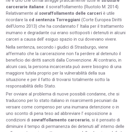
ne è uno che ormai affligge praticamente tutte le
strutture
carcerarie italiane
: il sovraffollamento (Ruotolo M. 2014).
Relativamente al
sovraffollamento delle carceri
è utile
ricordare la
cd sentenza Torreggiani
(Corte Europea Diritti
dell’Uomo 2013) che ha condannato l’ Italia per il trattamento
inumano e degradante cui erano sottoposti i detenuti in alcuni
carceri a causa dell’ esiguo spazio in cui dovevano vivere.
Nella sentenza, secondo i giudici di Strasburgo, viene
affermato che la carcerazione non fa perdere al detenuto il
beneficio dei diritti sanciti dalla Convenzione. Al contrario, in
alcuni casi, la persona incarcerata può avere bisogno di una
maggiore tutela proprio per la vulnerabilità della sua
situazione e per il fatto di trovarsi totalmente sotto la
responsabilità dello Stato.
Per ovviare al problema di nuove possibili condanne, che si
traducono per lo stato italiano in risarcimenti pecuniari da
versare come compenso per una inumana detenzione o in
uno sconto di pena teso ad abbreviare l’ esposizione a
condizioni di
sovraffollamento carcerario
, si è pensato di
diminuire il tempo di permanenza dei detenuti all’ interno delle