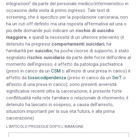
integrazioni” da parte del personale medico/infermieristico in
occasione della visita di primo ingresso. Tale test di
screening, che è specifico per la popolazione carceraria, non
ha un cut-off definito ma una risposta affermativa ad una o
più delle domande può indicare un
rischio di
suicidio
maggiore
, e quindi la necessità di un ulteriore intervento (il
detenuto ha pregressi
comportamenti suicidari
; ha
familiarità per
suicidio;
ha poche risorse di supporto; è stato
segnalato
rischio suicidario
da parte delle forze dell’ordine al
momento dell’ingresso; è affetto da patologia psichiatrica
(preso in carico da un
CSM
o all’inizio di una presa in carico) è
affetto da
tossicodipendenza
(preso in carico da un
SerT
o
all’inizio di una presa in carico); sono presenti avversità
significative recenti oltre la carcerazione; è presente forte
conflittualità nella rete familiare o relazionale di riferimento; il
detenuto ha lasciato in sospeso, a causa dell’arresto,
situazioni importanti per la sua vita futura; è alla prima
carcerazione).
L’ARTICOLO PROSEGUE DOPO L’IMMAGINE