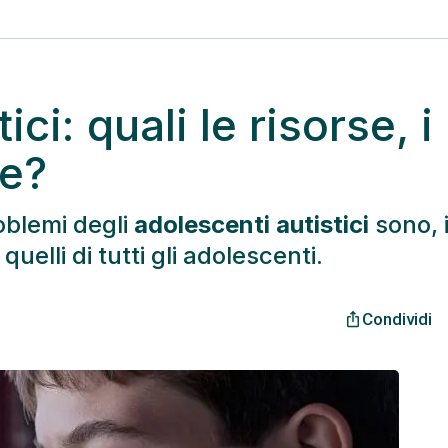
ci: quali le risorse, i
de?
roblemi degli
adolescenti autistici
sono, 
quelli di tutti gli adolescenti.
Condividi
ios_share