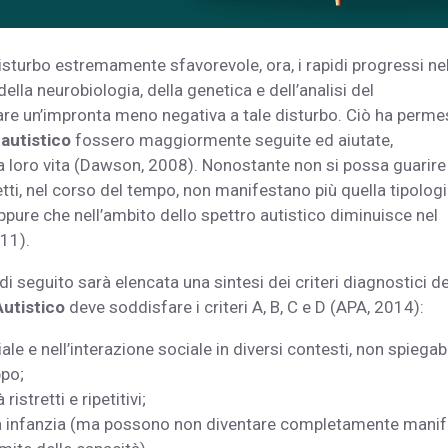
turbo estremamente sfavorevole, ora, i rapidi progressi ne
lla neurobiologia, della genetica e dell’analisi del
re un’impronta meno negativa a tale disturbo. Ciò ha perm
 autistico
fossero maggiormente seguite ed aiutate,
 loro vita (Dawson, 2008). Nonostante non si possa guarire 
etti, nel corso del tempo, non manifestano più quella tipolog
pure che nell’ambito dello spettro autistico diminuisce nel
011).
seguito sarà elencata una sintesi dei criteri diagnostici de
Autistico
deve soddisfare i criteri A, B, C e D (APA, 2014):
le e nell’interazione sociale in diversi contesti, non spiegab
ppo;
istretti e ripetitivi;
ima infanzia (ma possono non diventare completamente manif