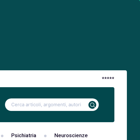
*
*
*
*
*
Ricerca
per:
Psichiatria
Neuroscienze