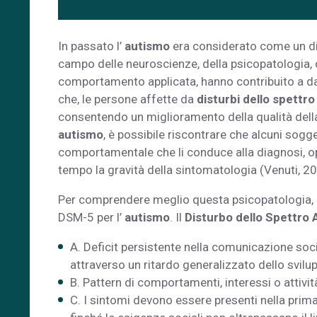
In passato l’
autismo
era considerato come un dis
campo delle neuroscienze, della psicopatologia, de
comportamento applicata, hanno contribuito a da
che, le persone affette da
disturbi dello spettro
consentendo un miglioramento della qualità della
autismo
, è possibile riscontrare che alcuni sogg
comportamentale che li conduce alla diagnosi, op
tempo la gravità della sintomatologia (Venuti, 2
Per comprendere meglio questa psicopatologia, di 
DSM-5 per l’
autismo
. Il
Disturbo dello Spettro 
A. Deficit persistente nella comunicazione socia
attraverso un ritardo generalizzato dello svilu
B. Pattern di comportamenti, interessi o attività r
C. I sintomi devono essere presenti nella pr