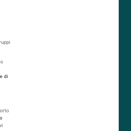
ruppi
vo
e di
porto
o
vi