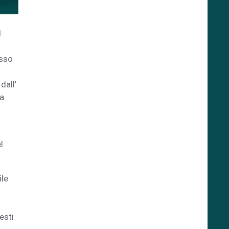
l
esso
dall’
ia
l
ile
esti