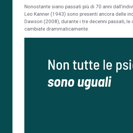
Nonostante siano passati più di 70 anni dall’indiv
Leo Kanner (1943) sono presenti ancora delle in
Dawson (2008), durante i tre decenni passati, le
cambiate drammaticamente.