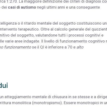
irca 1:270. La maggiore definizione dei criteri di diagnosi co
 dei
casi di autismo
negli ultimi anni e una conseguente
 intelligenza o il ritardo mentale del soggetto costituiscono un
tervento terapeutico. Oltre al calcolo generale del quozient
nitivo del soggetto, valutandone tutti i processi cognitivi e
e varie aree indagate. Il livello di funzionamento cognitivo 
o funzionamento
se il QI è inferiore a 70 e
alto
dui
 atteggiamento mentale di chiusura in se stesse e a dirig
dirittura monolitica (monotropismo). Essere monotropici in u