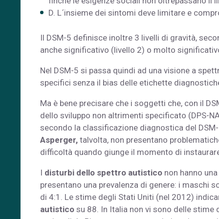
finché le esigenze sociali non oltrepassano il l
D. L´insieme dei sintomi deve limitare e comp
Il DSM-5 definisce inoltre 3 livelli di gravità, se
anche significativo (livello 2) o molto significativo
Nel DSM-5 si passa quindi ad una visione a spettro
specifici senza il bias delle etichette diagnostich
Ma è bene precisare che i soggetti che, con il D
dello sviluppo non altrimenti specificato (DPS-N
secondo la classificazione diagnostica del DSM
Asperger,
talvolta, non presentano problematiche 
difficoltà quando giunge il momento di instaurare
I
disturbi dello spettro autistico
non hanno una 
presentano una prevalenza di genere: i maschi s
di 4:1. Le stime degli Stati Uniti (nel 2012) indi
autistico
su 88. In Italia non vi sono delle stime 