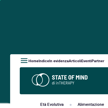
Home
Indice
In evidenza
Articoli
Eventi
Partner
Età Evolutiva
Alimentazione