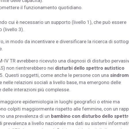
imite delle capacità).
romettere il funzionamento quotidiano.
condo cui è necessario un supporto (livello 1), che può essere
 (livello 3).
, in modo da incentivare e diversificare la ricerca di sottog
e.
SM-IV TR avrebbero ricevuto una diagnosi di disturbo pervasi
AS) non rientrerebbero nei
disturbi dello spettro autistico
-5. Questi soggetti, come anche le persone con una
sindrom
nelle relazioni sociali a livello base, ma emergono delle
 delle interazioni più complesse.
maggiore epidemiologia in luoghi geografici o etnie ma
ono colpiti maggiormente rispetto alle femmine, con un rap
cano una prevalenza di un
bambino con disturbo dello spettr
di prevalenza a livello nazionale ma dati su sistemi informati