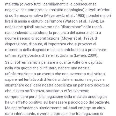
malattia (ovvero tutti i cambiamenti e le conseguenze
negative che comporta la malattia oncologica) e livelli inferiori
di sofferenza emotiva (Meyerowitz et al., 1983) nonché minori
livelli di ansia e disturbi dell’umore (Watson et al., 1984). La
negazione quindi attraverso una “distorsione” della realtà,
nascondendo a se stessi la presenza del cancro, aiuta a
ridurre il senso di sopraffazione (Moyer et al., 1998), di
disperazione, di paura, di impotenza che si provano al
momento della diagnosi medica, contribuendo a preservare
un’immagine positiva di sé e l’autostima (Livneh, 2009).
Se ci soffermiamo a pensare a quante volte ci è capitato
nella vita quotidiana di rifiutare, negare una notizia,
un’informazione o un evento che non avremmo mai voluto
sapere nel tentativo di difenderci dalle emozioni negative e
allontanare così dalla nostra coscienza un pensiero doloroso
che ci crea sofferenza, possiamo effettivamente
comprendere perché la negazione della malattia oncologica
ha un effetto positivo sul benessere psicologico del paziente.
Ma approfondendo ulteriormente tali studi emerge un altro
dato interessante, ovvero la correlazione tra negazione di