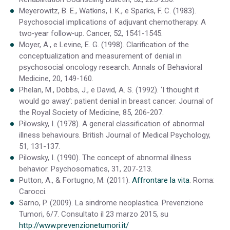
Meyerowitz, B. E., Watkins, I. K., e Sparks, F. C. (1983).
Psychosocial implications of adjuvant chemotherapy. A
two‐year follow‐up. Cancer, 52, 1541-1545.
Moyer, A., e Levine, E. G. (1998). Clarification of the
conceptualization and measurement of denial in
psychosocial oncology research. Annals of Behavioral
Medicine, 20, 149-160.
Phelan, M., Dobbs, J., e David, A. S. (1992). ‘I thought it
would go away’: patient denial in breast cancer. Journal of
the Royal Society of Medicine, 85, 206-207.
Pilowsky, I. (1978). A general classification of abnormal
illness behaviours. British Journal of Medical Psychology,
51, 131-137.
Pilowsky, I. (1990). The concept of abnormal illness
behavior. Psychosomatics, 31, 207-213.
Putton, A., & Fortugno, M. (2011).
Affrontare la vita
. Roma:
Carocci.
Sarno, P. (2009). La sindrome neoplastica. Prevenzione
Tumori, 6/7. Consultato il 23 marzo 2015, su
http://www.prevenzionetumori.it/