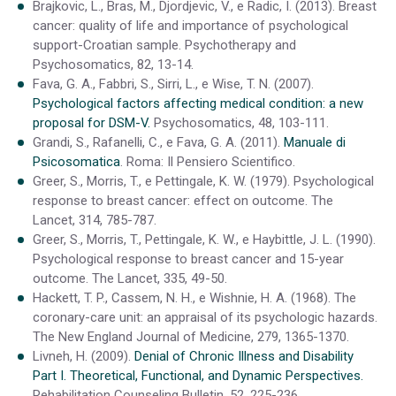
Brajkovic, L., Bras, M., Djordjevic, V., e Radic, I. (2013). Breast
cancer: quality of life and importance of psychological
support-Croatian sample. Psychotherapy and
Psychosomatics, 82, 13-14.
Fava, G. A., Fabbri, S., Sirri, L., e Wise, T. N. (2007).
Psychological factors affecting medical condition: a new
proposal for DSM-V.
Psychosomatics, 48, 103-111.
Grandi, S., Rafanelli, C., e Fava, G. A. (2011).
Manuale di
Psicosomatica
. Roma: Il Pensiero Scientifico.
Greer, S., Morris, T., e Pettingale, K. W. (1979). Psychological
response to breast cancer: effect on outcome. The
Lancet, 314, 785-787.
Greer, S., Morris, T., Pettingale, K. W., e Haybittle, J. L. (1990).
Psychological response to breast cancer and 15-year
outcome. The Lancet, 335, 49-50.
Hackett, T. P., Cassem, N. H., e Wishnie, H. A. (1968). The
coronary-care unit: an appraisal of its psychologic hazards.
The New England Journal of Medicine, 279, 1365-1370.
Livneh, H. (2009).
Denial of Chronic Illness and Disability
Part I. Theoretical, Functional, and Dynamic Perspectives.
Rehabilitation Counseling Bulletin, 52, 225-236.