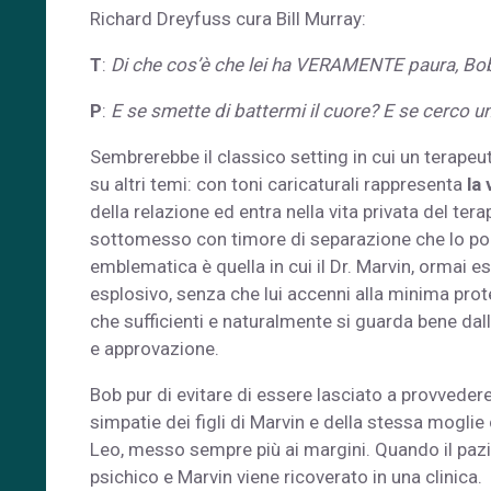
Richard Dreyfuss cura Bill Murray:
T
:
Di che cos’è che lei ha VERAMENTE paura, Bo
P
:
E se smette di battermi il cuore? E se cerco un
Sembrerebbe il classico setting in cui un terapeu
su altri temi: con toni cari­caturali rappresenta
la 
della relazione ed entra nella vita privata del 
sottomesso con timore di separazione che lo port
emblematica è quella in cui il Dr. Marvin, ormai es
esplosi­vo, senza che lui accenni alla minima prot
che sufficienti e naturalmente si guar­da bene da
e approvazione.
Bob pur di evitare di essere lasciato a provveder
simpatie dei figli di Marvin e della stessa mogli
Leo, messo sempre più ai margini. Quando il pazien
psichico e Marvin viene ricoverato in una clinica.