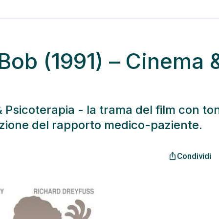
 Bob (1991) – Cinema 
 Psicoterapia - la trama del film con ton
lazione del rapporto medico-paziente.
Condividi
ios_share