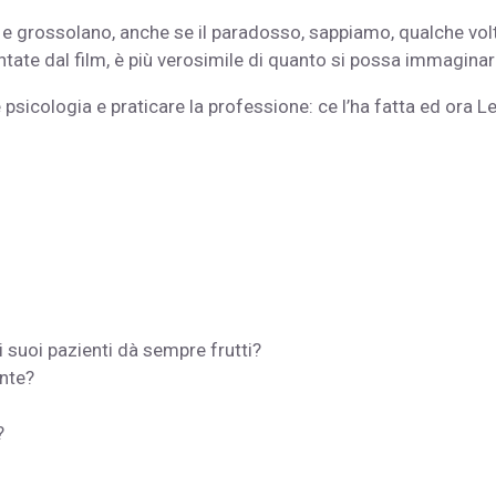
 e grossolano, anche se il paradosso, sappiamo, qualche volt
ate dal film, è più verosimile di quanto si possa immaginar
psicologia e prati­care la professione: ce l’ha fatta ed ora L
 suoi pazienti dà sempre frutti?
ente?
?