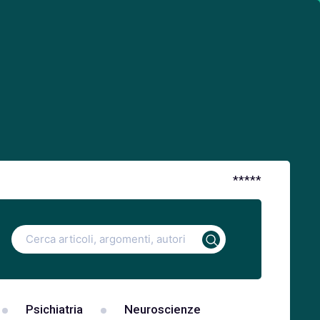
*
*
*
*
*
Ricerca
per:
Psichiatria
Neuroscienze