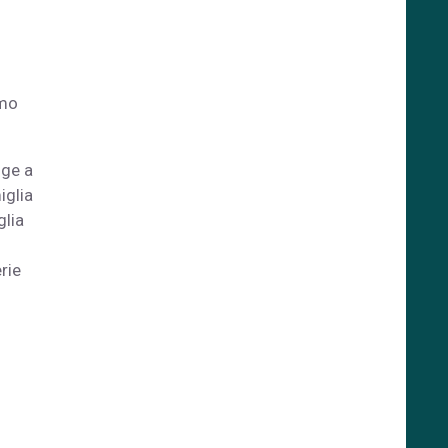
imo
nge a
iglia
glia
rie