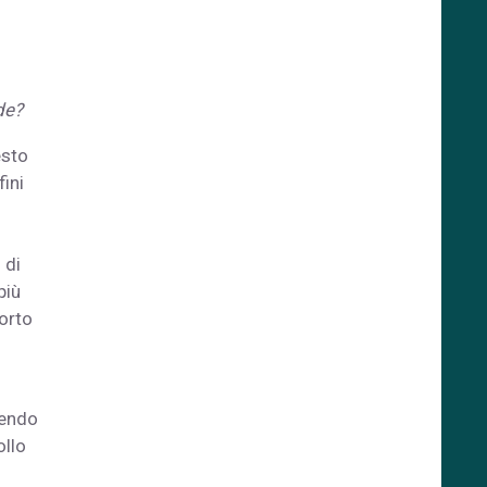
de?
esto
fini
 di
più
porto
tendo
ollo