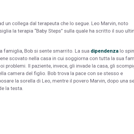
ad un collega dal terapeuta che lo segue. Leo Marvin, noto
siglia la terapia “Baby Steps” sulla quale ha scritto il suo ult
 famiglia, Bob si sente smarrito. La sua
dipendenza
lo spi
viene scovato nella casa in cui soggiorna con tutta la sua fam
 pro­blemi. Il paziente, invece, gli invade la casa, gli scompi
ella camera del figlio. Bob trova la pace con se stesso e
po­sare la sorella di Leo, mentre il povero Marvin, dopo una se
de la testa.