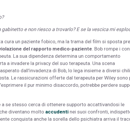
b?
 gabinetto e non riesco a trovar­lo? E se la vescica mi esplo
ta cura un paziente fobico, ma la trama del film si sposta pr
violazione del rapporto medico-paziente
. Bob rompe i con
terapeuta. La sua dipendenza determina un comportamento
a a invadere la privacy del suo tera­peuta. Una scena
a­sperato dall’invadenza di Bob, lo lega insieme a diversi chili
esta. Le rassicurazioni offerte dal terapeuta per Wiley sono 
ll’esprimere il pur minimo disaccordo, potrebbe perdere sup­
e a se stesso cerca di ottenere supporto accattivandosi le
e che diventano molto
accudenti
nei suoi confronti, indi­spet
te con­quista anche la sorella dello psichiatra arriva il trac