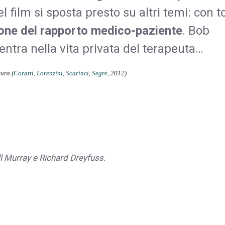
 film si sposta presto su altri temi: con t
ione del rapporto medico-paziente
. Bob
entra nella vita privata del terapeuta…
tura (
Coratti
,
Lorenzini
,
Scarinci
,
Segre
, 2012)
ill Murray e Richard Dreyfuss.