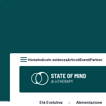
Home
Indice
In evidenza
Articoli
Eventi
Partner
Età Evolutiva
Alimentazione