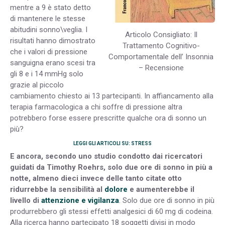
mentre a 9 è stato detto
di mantenere le stesse
abitudini sonno\veglia. I
Articolo Consigliato: Il
risultati hanno dimostrato
Trattamento Cognitivo-
che i valori di pressione
Comportamentale dell’ Insonnia
sanguigna erano scesi tra
– Recensione
gli 8 e i 14 mmHg solo
grazie al piccolo
cambiamento chiesto ai 13 partecipanti. In affiancamento alla
terapia farmacologica a chi soffre di pressione altra
potrebbero forse essere prescritte qualche ora di sonno un
più?
LEGGI GLI ARTICOLI SU: STRESS
E ancora, secondo uno studio condotto dai ricercatori
guidati da Timothy Roehrs, solo due ore di sonno in più a
notte, almeno dieci invece delle tanto citate otto
ridurrebbe la sensibilità al
dolore
e aumenterebbe il
livello di
attenzione e vigilanza
. Solo due ore di sonno in più
produrrebbero gli stessi effetti analgesici di 60 mg di codeina.
Alla ricerca hanno partecipato 18 soggetti divisi in modo