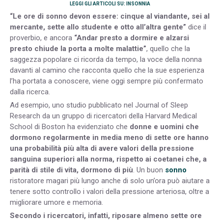
LEGGI GLI ARTICOLI SU: INSONNIA
“Le ore di sonno devon essere: cinque al viandante, sei al
mercante, sette allo studente e otto all’altra gente”
dice il
proverbio, e ancora
“Andar presto a dormire e alzarsi
presto chiude la porta a molte malattie”
, quello che la
saggezza popolare ci ricorda da tempo, la voce della nonna
davanti al camino che racconta quello che la sue esperienza
l’ha portata a conoscere, viene oggi sempre più confermato
dalla ricerca.
Ad esempio, uno studio pubblicato nel Journal of Sleep
Research da un gruppo di ricercatori della Harvard Medical
School di Boston ha evidenziato che
donne e uomini che
dormono regolarmente in media meno di sette ore hanno
una probabilità più alta di avere valori della pressione
sanguina superiori alla norma, rispetto ai coetanei che, a
parità di stile di vita, dormono di più
. Un buon
sonno
ristoratore magari più lungo anche di solo un’ora può aiutare a
tenere sotto controllo i valori della pressione arteriosa, oltre a
migliorare umore e memoria.
Secondo i ricercatori, infatti, riposare almeno sette ore