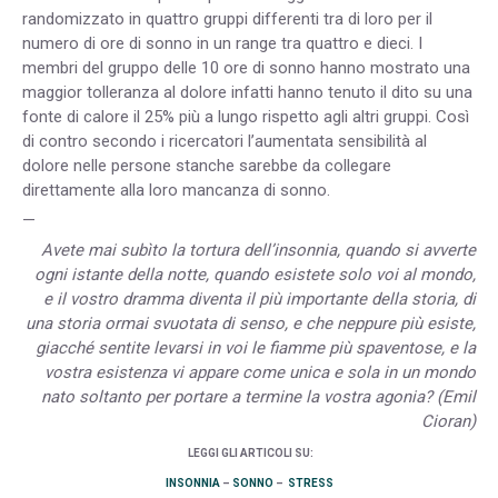
randomizzato in quattro gruppi differenti tra di loro per il
numero di ore di sonno in un range tra quattro e dieci. I
membri del gruppo delle 10 ore di sonno hanno mostrato una
maggior tolleranza al dolore infatti hanno tenuto il dito su una
fonte di calore il 25% più a lungo rispetto agli altri gruppi. Così
di contro secondo i ricercatori l’aumentata sensibilità al
dolore nelle persone stanche sarebbe da collegare
direttamente alla loro mancanza di sonno.
—
Avete mai subìto la tortura dell’insonnia, quando si avverte
ogni istante della notte, quando esistete solo voi al mondo,
e il vostro dramma diventa il più importante della storia, di
una storia ormai svuotata di senso, e che neppure più esiste,
giacché sentite levarsi in voi le fiamme più spaventose, e la
vostra esistenza vi appare come unica e sola in un mondo
nato soltanto per portare a termine la vostra agonia? (Emil
Cioran)
LEGGI GLI ARTICOLI SU:
INSONNIA
–
SONNO
–
STRESS