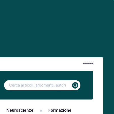
*
*
*
*
*
Ricerca
per:
Neuroscienze
Formazione