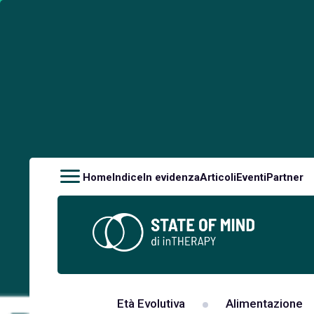
Home
Indice
In evidenza
Articoli
Eventi
Partner
Età Evolutiva
Alimentazione