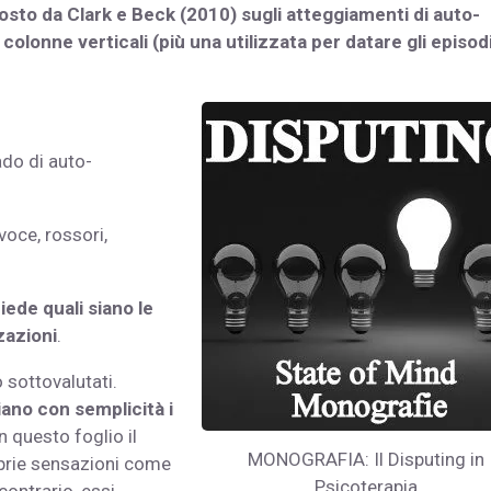
posto da Clark e Beck (2010) sugli atteggiamenti di auto-
olonne verticali (più una utilizzata per datare gli episod
ado di auto-
voce, rossori,
hiede quali siano le
zazioni
.
 sottovalutati.
iano con semplicità i
In questo foglio il
MONOGRAFIA: Il Disputing in
oprie sensazioni come
Psicoterapia