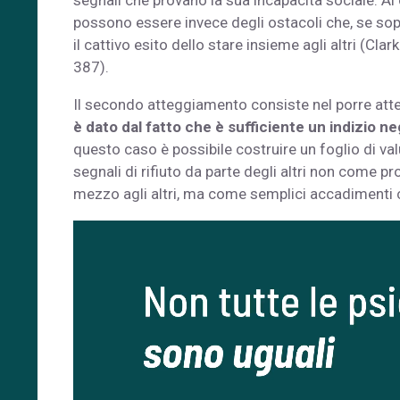
segnali che provano la sua incapacità sociale. Al 
possono essere invece degli ostacoli che, se sop
il cattivo esito dello stare insieme agli altri (Clar
387).
Il secondo atteggiamento consiste nel porre atten
è dato dal fatto che è sufficiente un indizio neg
questo caso è possibile costruire un foglio di va
segnali di rifiuto da parte degli altri non come p
mezzo agli altri, ma come semplici accadimenti c