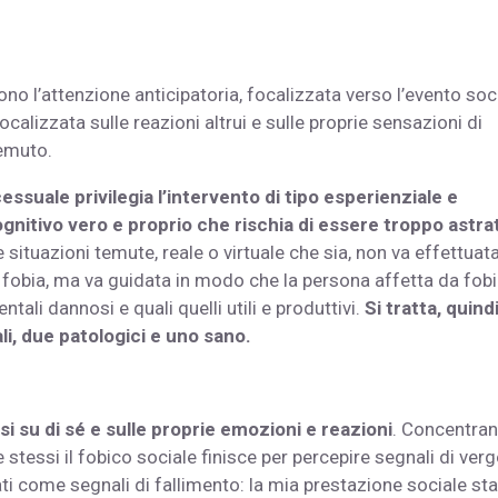
sono l’attenzione anticipatoria, focalizzata verso l’evento soc
ocalizzata sulle reazioni altrui e sulle proprie sensazioni di
temuto.
cessuale privilegia l’intervento di tipo esperienziale e
nitivo vero e proprio che rischia di essere troppo astra
e situazioni temute, reale o virtuale che sia, non va effettuat
fobia, ma va guidata in modo che la persona affetta da fob
ali dannosi e quali quelli utili e produttivi.
Si tratta, quindi
i, due patologici e uno sano.
i su di sé e sulle proprie emozioni e reazioni
. Concentra
e stessi il fobico sociale finisce per percepire segnali di ver
 come segnali di fallimento: la mia prestazione sociale sta