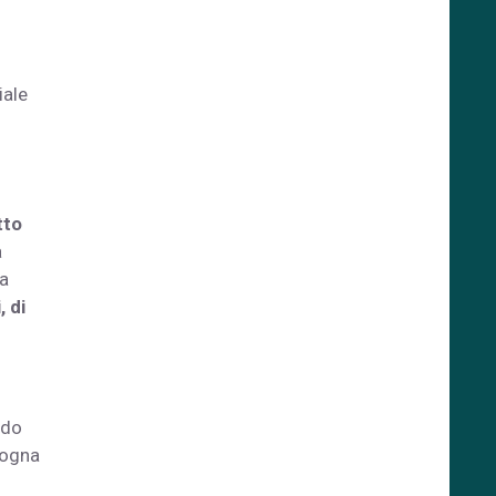
iale
tto
a
ia
, di
ndo
gogna