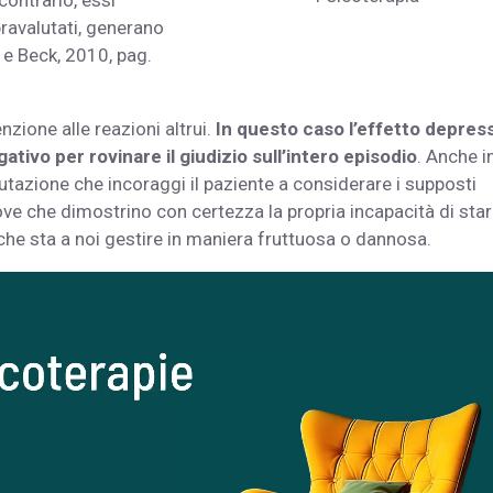
contrario, essi
ravalutati, generano
k e Beck, 2010, pag.
zione alle reazioni altrui.
In questo caso l’effetto depres
ativo per rovinare il giudizio sull’intero episodio
. Anche i
lutazione che incoraggi il paziente a considerare i supposti
rove che dimostrino con certezza la propria incapacità di star
he sta a noi gestire in maniera fruttuosa o dannosa.