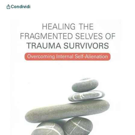
Condividi
ios_share