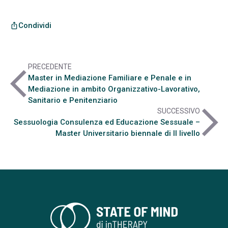
Condividi
ios_share
PRECEDENTE
arrow_back_ios
Master in Mediazione Familiare e Penale e in
Mediazione in ambito Organizzativo-Lavorativo,
Sanitario e Penitenziario
arrow_forward_ios
SUCCESSIVO
Sessuologia Consulenza ed Educazione Sessuale –
Master Universitario biennale di II livello