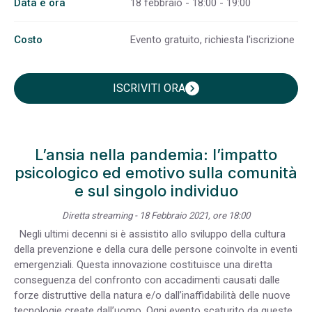
Data e ora
18 febbraio - 18:00 - 19:00
Costo
Evento gratuito, richiesta l'iscrizione
ISCRIVITI ORA
chevron_right
L’ansia nella pandemia: l’impatto
psicologico ed emotivo sulla comunità
e sul singolo individuo
Diretta streaming - 18 Febbraio 2021, ore 18:00
Negli ultimi decenni si è assistito allo sviluppo della cultura
della prevenzione e della cura delle persone coinvolte in eventi
emergenziali. Questa innovazione costituisce una diretta
conseguenza del confronto con accadimenti causati dalle
forze distruttive della natura e/o dall’inaffidabilità delle nuove
tecnologie create dall’uomo. Ogni evento scaturito da queste