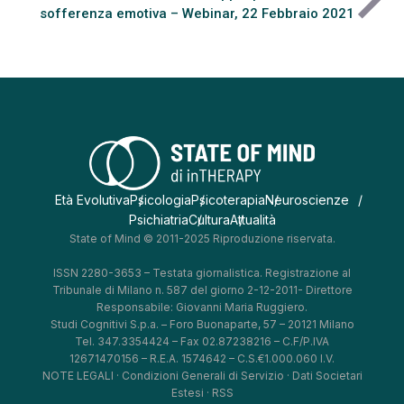
sofferenza emotiva – Webinar, 22 Febbraio 2021
Età Evolutiva
Psicologia
Psicoterapia
Neuroscienze
Psichiatria
Cultura
Attualità
State of Mind © 2011-2025 Riproduzione riservata.
ISSN 2280-3653 – Testata giornalistica. Registrazione al
Tribunale di Milano n. 587 del giorno 2-12-2011- Direttore
Responsabile: Giovanni Maria Ruggiero.
Studi Cognitivi S.p.a. – Foro Buonaparte, 57 – 20121 Milano
Tel. 347.3354424 – Fax 02.87238216 – C.F/P.IVA
12671470156 – R.E.A. 1574642 – C.S.€1.000.060 I.V.
NOTE LEGALI
·
Condizioni Generali di Servizio
·
Dati Societari
Estesi
·
RSS