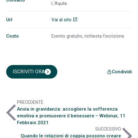
Contatto
L'Aquila
Url
Vai al sito
open_in_new
Costo
Evento gratuito, richiesta l'iscrizione
ISCRIVITI ORA
chevron_right
Condividi
ios_share
PRECEDENTE
arrow_back_ios
Ansia in gravidanza: accogliere la sofferenza
emotiva e promuovere il benessere – Webinar, 11
Febbraio 2021
arrow_forward_ios
SUCCESSIVO
Quando le relazioni di coppia possono creare