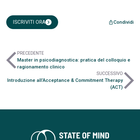
ISCRIVITI ORA
chevron_right
Condividi
ios_share
arrow_back_ios
PRECEDENTE
Master in psicodiagnostica: pratica del colloquio e
ragionamento clinico
arrow_forward_ios
SUCCESSIVO
Introduzione all’Acceptance & Commitment Therapy
(ACT)