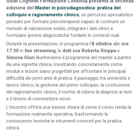
Studi Cognitivi Formazione Continua presenta la seconda
edizione del
Master in psicodiagnostica: pratica del
colloquio e ragionamento clinico
, un percorso specialistico
pensato per formare psicoterapeuti capaci di costruire un
metodo di valutazione solido, integrare i dati clinici e
formulare ipotesi diagnostiche fondate in contesti reali.
Durante la presentazione, in programma l’
8 ottobre
alle
ore
17:30
in
live streaming
, le
dott.sse Roberta Stoppa
e
Simona Giuri
illustreranno il programma del master a partire
da una vignetta clinica, mostrando concretamente come
moduli e lezioni siano progettati per affrontare le principali
difficoltà dei primi anni di pratica: il passaggio tra università e
lavoro clinico, la gestione del primo colloquio, la costruzione
del ragionamento clinico, il rischio di ridurre la diagnosi ai test
e il timore di commettere errori.
L’incontro offrirà una visione chiara di come il corso renda la
formazione realmente operativa, trasformando le
conoscenze teoriche in strumenti concreti per la pratica
clinica.