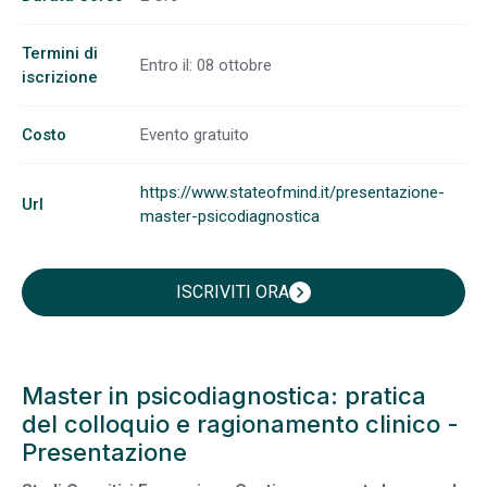
Termini di
Entro il: 08 ottobre
iscrizione
Costo
Evento gratuito
https://www.stateofmind.it/presentazione-
Url
master-psicodiagnostica
ISCRIVITI ORA
chevron_right
Master in psicodiagnostica: pratica
del colloquio e ragionamento clinico -
Presentazione