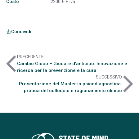
Costo
2200 € + iva
Condividi
ios_share
arrow_back_ios
PRECEDENTE
Cambio Gioco – Giocare d’anticipo: Innovazione e
ricerca per la prevenzione e la cura
arrow_forward_ios
SUCCESSIVO
Presentazione del Master in psicodiagnostica:
pratica del colloquio e ragionamento clinico