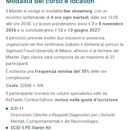
Modalità del corso e location
Il Master si svolge in modalità
live streaming
, con un
incontro settimanale di
4 ore ogni martedì
, dalle ore 16:00
alle ore 20:00. Le lezioni prenderanno avvio il
7
e
8 novembre
2026
e si concluderanno il
12
e
13 giugno 2027
.
Il percorso prevede inoltre due sessioni in presenza,
organizzate nel fine settimana (sabato e domenica) presso la
Sigmund Freud University di Milano, all’inizio e al termine del
Master. Ogni classe sarà composta da un massimo di 35
partecipanti.
È richiesta una
frequenza minima del 70%
delle ore
complessive.
Costo
: 2200€ + IVA
Il partecipante riceverà tre volumi specialistici editi da
Raffaello Cortina Editore,
inclusi nella quota d’iscrizione
:
ICD-11
Descrizioni Cliniche e Requisiti Diagnostici per i Disturbi
Mentali, Comportamentali e del Neurosviluppo
SCID-5 PD Starter Kit