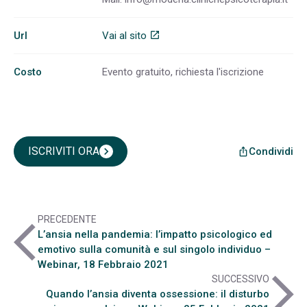
Url
Vai al sito
open_in_new
Costo
Evento gratuito, richiesta l'iscrizione
ISCRIVITI ORA
chevron_right
Condividi
ios_share
PRECEDENTE
arrow_back_ios
L’ansia nella pandemia: l’impatto psicologico ed
emotivo sulla comunità e sul singolo individuo –
Webinar, 18 Febbraio 2021
arrow_forward_ios
SUCCESSIVO
Quando l’ansia diventa ossessione: il disturbo