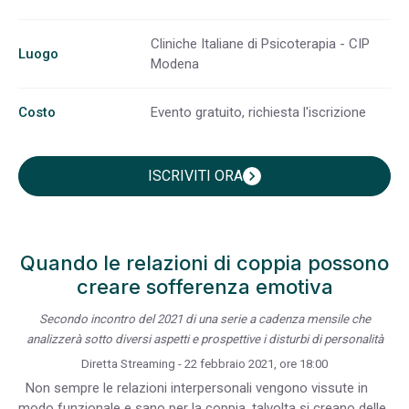
Cliniche Italiane di Psicoterapia - CIP
Luogo
Modena
Costo
Evento gratuito, richiesta l'iscrizione
ISCRIVITI ORA
chevron_right
Quando le relazioni di coppia possono
creare sofferenza emotiva
Secondo incontro del 2021 di una serie a cadenza mensile che
analizzerà sotto diversi aspetti e prospettive i disturbi di personalità
Diretta Streaming - 22 febbraio 2021, ore 18:00
Non sempre le relazioni interpersonali vengono vissute in
modo funzionale e sano per la coppia. talvolta si creano delle