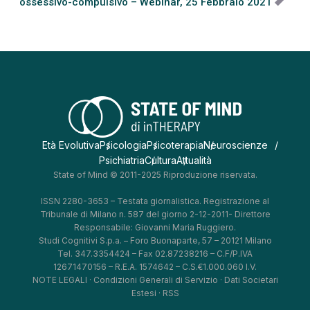
ossessivo-compulsivo – Webinar, 25 Febbraio 2021
Età Evolutiva
Psicologia
Psicoterapia
Neuroscienze
Psichiatria
Cultura
Attualità
State of Mind © 2011-2025 Riproduzione riservata.
ISSN 2280-3653 – Testata giornalistica. Registrazione al
Tribunale di Milano n. 587 del giorno 2-12-2011- Direttore
Responsabile: Giovanni Maria Ruggiero.
Studi Cognitivi S.p.a. – Foro Buonaparte, 57 – 20121 Milano
Tel. 347.3354424 – Fax 02.87238216 – C.F/P.IVA
12671470156 – R.E.A. 1574642 – C.S.€1.000.060 I.V.
NOTE LEGALI
·
Condizioni Generali di Servizio
·
Dati Societari
Estesi
·
RSS