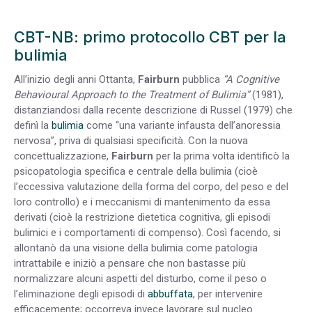
CBT-NB: primo protocollo CBT per la
bulimia
All’inizio degli anni Ottanta,
Fairburn
pubblica
“A Cognitive
Behavioural Approach to the Treatment of Bulimia”
(1981),
distanziandosi dalla recente descrizione di Russel (1979) che
definì la
bulimia
come “una variante infausta dell’anoressia
nervosa”, priva di qualsiasi specificità. Con la nuova
concettualizzazione,
Fairburn
per la prima volta identificò la
psicopatologia specifica e centrale della bulimia (cioè
l’eccessiva valutazione della forma del corpo, del peso e del
loro controllo) e i meccanismi di mantenimento da essa
derivati (cioè la restrizione dietetica cognitiva, gli episodi
bulimici e i comportamenti di compenso). Così facendo, si
allontanò da una visione della bulimia come patologia
intrattabile e iniziò a pensare che non bastasse più
normalizzare alcuni aspetti del disturbo, come il peso o
l’eliminazione degli episodi di
abbuffata
, per intervenire
efficacemente; occorreva invece lavorare sul nucleo