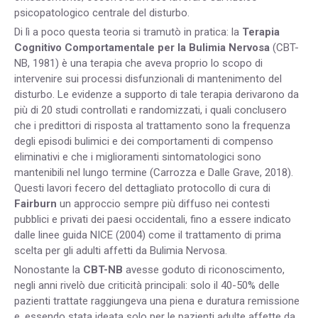
psicopatologico centrale del disturbo.
Di lì a poco questa teoria si tramutò in pratica: la
Terapia
Cognitivo Comportamentale per la Bulimia Nervosa
(CBT-
NB, 1981) è una terapia che aveva proprio lo scopo di
intervenire sui processi disfunzionali di mantenimento del
disturbo. Le evidenze a supporto di tale terapia derivarono da
più di 20 studi controllati e randomizzati, i quali conclusero
che i predittori di risposta al trattamento sono la frequenza
degli episodi bulimici e dei comportamenti di compenso
eliminativi e che i miglioramenti sintomatologici sono
mantenibili nel lungo termine (Carrozza e Dalle Grave, 2018).
Questi lavori fecero del dettagliato protocollo di cura di
Fairburn
un approccio sempre più diffuso nei contesti
pubblici e privati dei paesi occidentali, fino a essere indicato
dalle linee guida NICE (2004) come il trattamento di prima
scelta per gli adulti affetti da Bulimia Nervosa.
Nonostante la
CBT-NB
avesse goduto di riconoscimento,
negli anni rivelò due criticità principali: solo il 40-50% delle
pazienti trattate raggiungeva una piena e duratura remissione
e, essendo stata ideata solo per le pazienti adulte affette da