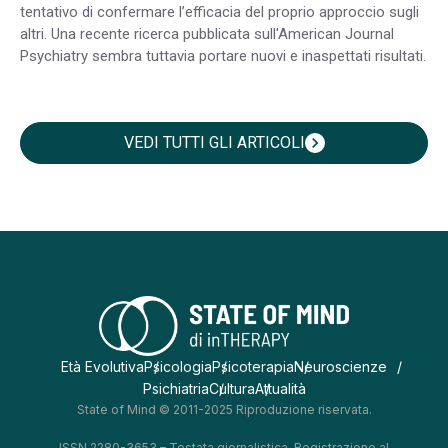
tentativo di confermare l’efficacia del proprio approccio sugli
altri. Una recente ricerca pubblicata sull'American Journal
Psychiatry sembra tuttavia portare nuovi e inaspettati risultati.
VEDI TUTTI GLI ARTICOLI
chevron_right
Età Evolutiva
Psicologia
Psicoterapia
Neuroscienze
Psichiatria
Cultura
Attualità
State of Mind © 2011-2025 Riproduzione riservata.
ISSN 2280-3653 – Testata giornalistica. Registrazione al