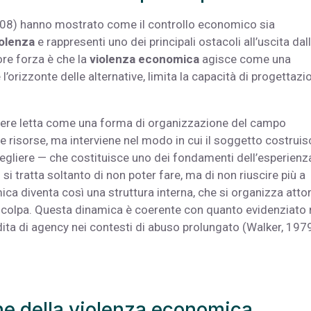
2008) hanno mostrato come il controllo economico sia
iolenza
e rappresenti uno dei principali ostacoli all’uscita dal
re forza è che la
violenza economica
agisce come una
l’orizzonte delle alternative, limita la capacità di progettazi
ere letta come una forma di organizzazione del campo
le risorse, ma interviene nel modo in cui il soggetto costruisc
scegliere — che costituisce uno dei fondamenti dell’esperienz
 tratta soltanto di non poter fare, ma di non riuscire più a
a diventa così una struttura interna, che si organizza atto
 colpa. Questa dinamica è coerente con quanto evidenziato 
rdita di agency nei contesti di abuso prolungato (Walker, 197
one della violenza economica