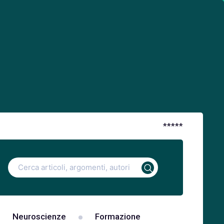
*
*
*
*
*
Ricerca
per:
Neuroscienze
Formazione