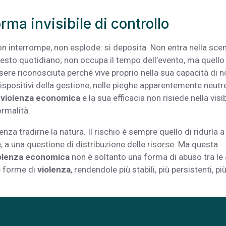
ma invisibile di controllo
on interrompe, non esplode: si deposita. Non entra nella sce
 gesto quotidiano; non occupa il tempo dell’evento, ma quello
ere riconosciuta perché vive proprio nella sua capacità di 
 dispositivi della gestione, nelle pieghe apparentemente neutr
a
violenza economica
e la sua efficacia non risiede nella visibi
rmalità.
nza tradirne la natura. Il rischio è sempre quello di ridurla a
e, a una questione di distribuzione delle risorse. Ma questa
olenza economica
non è soltanto una forma di abuso tra le a
re forme di
violenza
, rendendole più stabili, più persistenti, pi