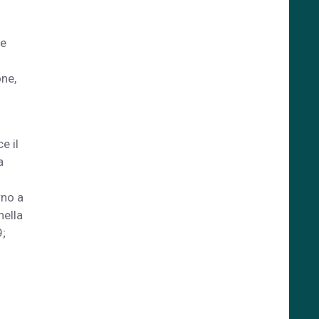
le
one,
e il
a
rno a
nella
9;