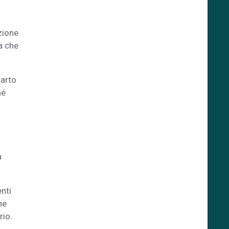
zione
ca che
carto
hé
a
nti
ne
rio.