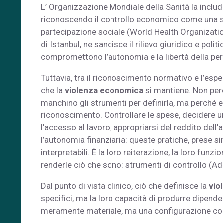
L’ Organizzazione Mondiale della Sanità la inclu
riconoscendo il controllo economico come una str
partecipazione sociale (World Health Organizatio
di Istanbul, ne sancisce il rilievo giuridico e pol
compromettono l’autonomia e la libertà della per
Tuttavia, tra il riconoscimento normativo e l’espe
che la
violenza economica
si mantiene. Non perc
manchino gli strumenti per definirla, ma perché 
riconoscimento. Controllare le spese, decidere u
l’accesso al lavoro, appropriarsi del reddito del
l’autonomia finanziaria: queste pratiche, prese 
interpretabili. È la loro reiterazione, la loro funz
renderle ciò che sono: strumenti di controllo (Ad
Dal punto di vista clinico, ciò che definisce la
vio
specifici, ma la loro capacità di produrre dipend
meramente materiale, ma una configurazione compl