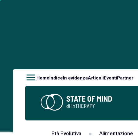
Home
Indice
In evidenza
Articoli
Eventi
Partner
Età Evolutiva
Alimentazione