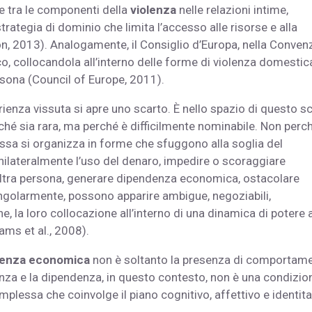
de tra le componenti della
violenza
nelle relazioni intime,
ategia di dominio che limita l’accesso alle risorse e alla
n, 2013). Analogamente, il Consiglio d’Europa, nella Conven
itico, collocandola all’interno delle forme di violenza domesti
sona (Council of Europe, 2011).
rienza vissuta si apre uno scarto. È nello spazio di questo s
hé sia rara, ma perché è difficilmente nominabile. Non perc
essa si organizza in forme che sfuggono alla soglia del
nilateralmente l’uso del denaro, impedire o scoraggiare
l’altra persona, generare dipendenza economica, ostacolare
singolarmente, possono apparire ambigue, negoziabili,
ione, la loro collocazione all’interno di una dinamica di potere 
ams et al., 2008).
lenza economica
non è soltanto la presenza di comportame
enza e la dipendenza, in questo contesto, non è una condizio
essa che coinvolge il piano cognitivo, affettivo e identita