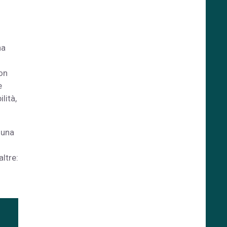
na
non
e
lità,
 una
ltre:
ù