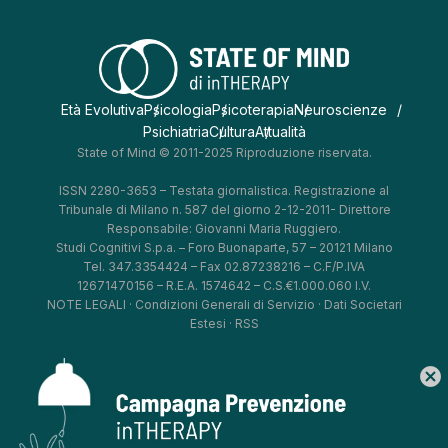
Età Evolutiva
Psicologia
Psicoterapia
Neuroscienze
Psichiatria
Cultura
Attualità
State of Mind © 2011-2025 Riproduzione riservata.
ISSN 2280-3653 – Testata giornalistica. Registrazione al
Tribunale di Milano n. 587 del giorno 2-12-2011- Direttore
Responsabile: Giovanni Maria Ruggiero.
Studi Cognitivi S.p.a. – Foro Buonaparte, 57 – 20121 Milano
Tel. 347.3354424 – Fax 02.87238216 – C.F/P.IVA
12671470156 – R.E.A. 1574642 – C.S.€1.000.060 I.V.
NOTE LEGALI
·
Condizioni Generali di Servizio
·
Dati Societari
Estesi
·
RSS
cancel
*
*
*
*
Aggiorna le tue preferenze
–
Privacy Policy
–
Cookie Policy