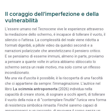
Il coraggio dell’imperfezione e della
vulnerabilità
L’essere umano nel Tecnocene vive le esperienze attraverso
la mediazione dello schermo, è incapace di tollerare il vuoto, il
silenzio o l’attesa. La complessità del reale viene ridotta a
formati digeribili, a pillole video da quindici secondi e a
narrazioni polarizzate che anestetizzano il pensiero critico.
E se pensiamo di esserne immuni, almeno in parte, proviamo
a pensare a quante volte in un’ora abbiamo sbloccato lo
schermo senza un reale motivo, ma solo come un riflesso
incondizionato.
Ma una via d’uscita è possibile; è la riscoperta di una facoltà
che ci appartiene da sempre: l’immaginazione. L’autrice nel
libro
La scimmia antropomorta
(2026) individua nella
capacità di creare storie, di sognare a occhi aperti, di tollerare
il vuoto della noia e di “contemplare l’inutile” l’unica vera forma
di resistenza simbolica rimasta. Finché saremo capaci di
appassionarci a un racconto, di muovere il corpo senza un