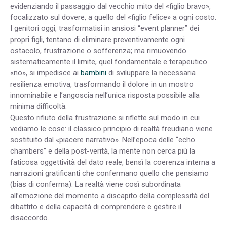
evidenziando il passaggio dal vecchio mito del «figlio bravo»,
focalizzato sul dovere, a quello del «figlio felice» a ogni costo.
I genitori oggi, trasformatisi in ansiosi “event planner” dei
propri figli, tentano di eliminare preventivamente ogni
ostacolo, frustrazione o sofferenza; ma rimuovendo
sistematicamente il limite, quel fondamentale e terapeutico
«no», si impedisce ai
bambini
di sviluppare la necessaria
resilienza emotiva, trasformando il dolore in un mostro
innominabile e l’angoscia nell’unica risposta possibile alla
minima difficoltà.
Questo rifiuto della frustrazione si riflette sul modo in cui
vediamo le cose: il classico principio di realtà freudiano viene
sostituito dal «piacere narrativo». Nell’epoca delle “echo
chambers” e della post-verità, la mente non cerca più la
faticosa oggettività del dato reale, bensì la coerenza interna a
narrazioni gratificanti che confermano quello che pensiamo
(bias di conferma). La realtà viene così subordinata
all’emozione del momento a discapito della complessità del
dibattito e della capacità di comprendere e gestire il
disaccordo.