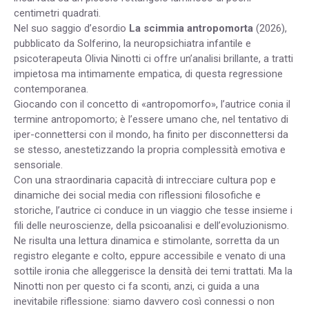
centimetri quadrati.
Nel suo saggio d’esordio
La scimmia antropomorta
(2026),
pubblicato da Solferino, la neuropsichiatra infantile e
psicoterapeuta Olivia Ninotti ci offre un’analisi brillante, a tratti
impietosa ma intimamente empatica, di questa regressione
contemporanea.
Giocando con il concetto di «antropomorfo», l’autrice conia il
termine antropomorto; è l’essere umano che, nel tentativo di
iper-connettersi con il mondo, ha finito per disconnettersi da
se stesso, anestetizzando la propria complessità emotiva e
sensoriale.
Con una straordinaria capacità di intrecciare cultura pop e
dinamiche dei social media con riflessioni filosofiche e
storiche, l’autrice ci conduce in un viaggio che tesse insieme i
fili delle neuroscienze, della psicoanalisi e dell’evoluzionismo.
Ne risulta una lettura dinamica e stimolante, sorretta da un
registro elegante e colto, eppure accessibile e venato di una
sottile ironia che alleggerisce la densità dei temi trattati. Ma la
Ninotti non per questo ci fa sconti, anzi, ci guida a una
inevitabile riflessione: siamo davvero così connessi o non