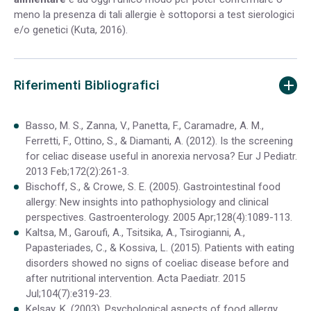
meno la presenza di tali allergie è sottoporsi a test sierologici
e/o genetici (
Kuta, 2016
).
Riferimenti Bibliografici
Basso, M. S., Zanna, V., Panetta, F., Caramadre, A. M.,
Ferretti, F., Ottino, S., & Diamanti, A. (2012). Is the screening
for celiac disease useful in anorexia nervosa?
Eur J Pediatr.
2013 Feb;172(2):261-3.
Bischoff, S., & Crowe, S. E. (2005). Gastrointestinal food
allergy: New insights into pathophysiology and clinical
perspectives.
Gastroenterology. 2005 Apr;128(4):1089-113.
Kaltsa, M., Garoufi, A., Tsitsika, A., Tsirogianni, A.,
Papasteriades, C., & Kossiva, L. (2015). Patients with eating
disorders showed no signs of coeliac disease before and
after nutritional intervention.
Acta Paediatr. 2015
Jul;104(7):e319-23.
Kelsay, K. (2003). Psychological aspects of food allergy.