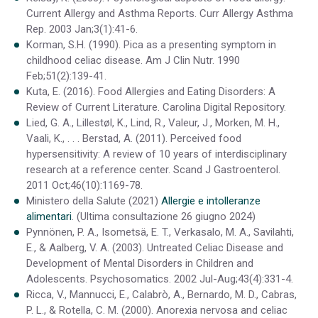
Current Allergy and Asthma Reports.
Curr Allergy Asthma
Rep. 2003 Jan;3(1):41-6.
Korman, S.H. (1990). Pica as a presenting symptom in
childhood celiac disease.
Am J Clin Nutr. 1990
Feb;51(2):139-41.
Kuta, E. (2016). Food Allergies and Eating Disorders: A
Review of Current Literature. Carolina Digital Repository.
Lied, G. A., Lillestøl, K., Lind, R., Valeur, J., Morken, M. H.,
Vaali, K., . . . Berstad, A. (2011). Perceived food
hypersensitivity: A review of 10 years of interdisciplinary
research at a reference center.
Scand J Gastroenterol.
2011 Oct;46(10):1169-78.
Ministero della Salute (2021)
Allergie e intolleranze
alimentari
. (Ultima consultazione 26 giugno 2024)
Pynnönen, P. A., Isometsä, E. T., Verkasalo, M. A., Savilahti,
E., & Aalberg, V. A. (2003). Untreated Celiac Disease and
Development of Mental Disorders in Children and
Adolescents.
Psychosomatics. 2002 Jul-Aug;43(4):331-4.
Ricca, V., Mannucci, E., Calabrò, A., Bernardo, M. D., Cabras,
P. L., & Rotella, C. M. (2000). Anorexia nervosa and celiac