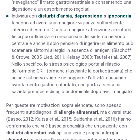
“risvegliando” il tratto gastrointestinale e consentendo una
digestione e un assorbimento regolari.
Individui con
disturbi d’ansia
,
depressione
o
ipocondria
tendono ad avere una maggiore vigilanza sull’ambiente
interno ed esterno. Questa maggiore attenzione ai sintomi
fisici può influenzare i meccanismi del sistema nervoso
centrale e anche il solo pensiero di ingerire un alimento può
scatenare sintomi allergici in assenza di antigeni (
Bischoff
& Crowe, 2005; Lied, 2011; Kelsay, 2003; Teufel et al., 2007
).
Nello specifico, lo stress psicologico porta al rilascio
dell’ormone CRH (ormone rilasciante la corticotropina) che
agisce sul nervo vago e ne sopprime l’attività, causando
svuotamento gastrico ritardato, che porta a senso di
sazietà precoce e disagio addominale dopo aver mangiato.
Per queste tre motivazioni sopra elencate, sono spesso
frequenti autodiagnosi di
allergie alimentari
, ma diversi studi
(
Basso, 2012; Kaltsa et al., 2015; Saldanha et al., 2016
) hanno
confermato che
vi è bassa probabilità che un paziente con
disturbi alimentari
sviluppi una vera e propria
allergia
alimentare
e ad oggi l’unico modo per poter confermare o