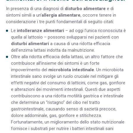
In presenza di una diagnosi di
disturbo alimentare
e di
sintomi simili a un’
allergia alimentare
, occorre tenere in
considerazione i tre punti fondamentali di seguito citati:
Le
intolleranze alimentari
– ad oggi l’unica riconosciuta è
quella al lattosio – possono svilupparsi nei pazienti con
disturbi alimentari
a causa di una ridotta efficacia
dell’enzima lattasi indotta da malnutrizione.
Oltre alla ridotta efficacia della lattasi, un altro fattore che
contribuisce all’insieme dei sintomi è un forte
impoverimento del
microbiota intestinale
. Un microbiota
intestinale sano svolge un ruolo cruciale nel mitigare gli
effetti negativi del consumo di latticini, come gas, gonfiore
e alterazioni dei movimenti intestinali.
Questi due aspetti
contribuiscono a una ridotta motilità gastrica e intestinale
che determina un “ristagno” del cibo nel tratto
gastrointestinale, causando senso di sazietà precoce,
dolore addominale, gas, gonfiore e stitichezza.
Fortunatamente, un miglioramento dello stato nutrizionale
fornisce i substrati per nutrire i batteri intestinali sani