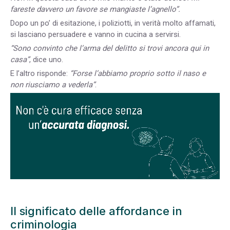
fareste davvero un favore se mangiaste l’agnello”.
Dopo un po’ di esitazione, i poliziotti, in verità molto affamati,
si lasciano persuadere e vanno in cucina a servirsi.
“Sono convinto che l’arma del delitto si trovi ancora qui in
casa”
, dice uno.
E l’altro risponde:
“Forse l’abbiamo proprio sotto il naso e
non riusciamo a vederla”
.
Il significato delle affordance in
criminologia