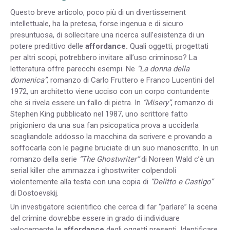
Questo breve articolo, poco più di un divertissement
intellettuale, ha la pretesa, forse ingenua e di sicuro
presuntuosa, di sollecitare una ricerca sull’esistenza di un
potere predittivo delle
affordance.
Quali oggetti, progettati
per altri scopi, potrebbero invitare all’uso criminoso? La
letteratura offre parecchi esempi. Ne
“La donna della
domenica”
, romanzo di Carlo Fruttero e Franco Lucentini del
1972, un architetto viene ucciso con un corpo contundente
che si rivela essere un fallo di pietra. In
“Misery”
, romanzo di
Stephen King pubblicato nel 1987, uno scrittore fatto
prigioniero da una sua fan psicopatica prova a ucciderla
scagliandole addosso la macchina da scrivere e provando a
soffocarla con le pagine bruciate di un suo manoscritto. In un
romanzo della serie
“The Ghostwriter”
di Noreen Wald c’è un
serial killer che ammazza i ghostwriter colpendoli
violentemente alla testa con una copia di
“Delitto e Castigo”
di Dostoevskij.
Un investigatore scientifico che cerca di far “parlare” la scena
del crimine dovrebbe essere in grado di individuare
velocemente le
affordance
degli oggetti presenti. Identificare