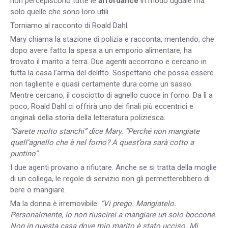
non percepiscono tutte le
affordance
in modo uguale ma
solo quelle che sono loro utili.
Torniamo al racconto di Roald Dahl.
Mary chiama la stazione di polizia e racconta, mentendo, che
dopo avere fatto la spesa a un emporio alimentare, ha
trovato il marito a terra. Due agenti accorrono e cercano in
tutta la casa l’arma del delitto. Sospettano che possa essere
non tagliente e quasi certamente dura come un sasso.
Mentre cercano, il cosciotto di agnello cuoce in forno. Da lì a
poco, Roald Dahl ci offrirà uno dei finali più eccentrici e
originali della storia della letteratura poliziesca.
“Sarete molto stanchi” dice Mary. “Perché non mangiate
quell’agnello che è nel forno? A quest’ora sarà cotto a
puntino”.
I due agenti provano a rifiutare. Anche se si tratta della moglie
di un collega, le regole di servizio non gli permetterebbero di
bere o mangiare.
Ma la donna è irremovibile:
“Vi prego. Mangiatelo.
Personalmente, io non riuscirei a mangiare un solo boccone.
Non in questa casa dove mio marito è stato ucciso. Mi