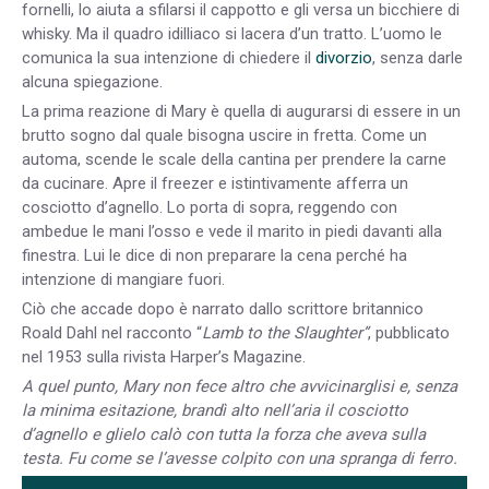
fornelli, lo aiuta a sfilarsi il cappotto e gli versa un bicchiere di
whisky. Ma il quadro idilliaco si lacera d’un tratto. L’uomo le
comunica la sua intenzione di chiedere il
divorzio
, senza darle
alcuna spiegazione.
La prima reazione di Mary è quella di augurarsi di essere in un
brutto sogno dal quale bisogna uscire in fretta. Come un
automa, scende le scale della cantina per prendere la carne
da cucinare. Apre il freezer e istintivamente afferra un
cosciotto d’agnello. Lo porta di sopra, reggendo con
ambedue le mani l’osso e vede il marito in piedi davanti alla
finestra. Lui le dice di non preparare la cena perché ha
intenzione di mangiare fuori.
Ciò che accade dopo è narrato dallo scrittore britannico
Roald Dahl nel racconto “
Lamb to the Slaughter”
, pubblicato
nel 1953 sulla rivista Harper’s Magazine.
A quel punto, Mary non fece altro che avvicinarglisi e, senza
la minima esitazione, brandì alto nell’aria il cosciotto
d’agnello e glielo calò con tutta la forza che aveva sulla
testa. Fu come se l’avesse colpito con una spranga di ferro.