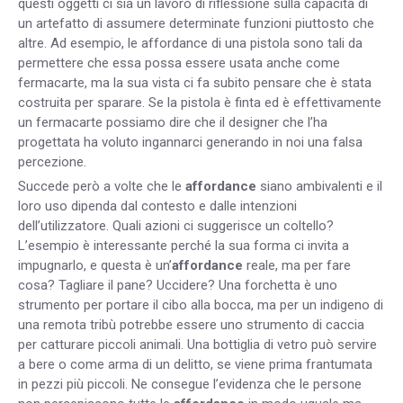
questi oggetti ci sia un lavoro di riflessione sulla capacità di
un artefatto di assumere determinate funzioni piuttosto che
altre. Ad esempio, le affordance di una pistola sono tali da
permettere che essa possa essere usata anche come
fermacarte, ma la sua vista ci fa subito pensare che è stata
costruita per sparare. Se la pistola è finta ed è effettivamente
un fermacarte possiamo dire che il designer che l’ha
progettata ha voluto ingannarci generando in noi una falsa
percezione.
Succede però a volte che le
affordance
siano ambivalenti e il
loro uso dipenda dal contesto e dalle intenzioni
dell’utilizzatore. Quali azioni ci suggerisce un coltello?
L’esempio è interessante perché la sua forma ci invita a
impugnarlo, e questa è un’
affordance
reale, ma per fare
cosa? Tagliare il pane? Uccidere? Una forchetta è uno
strumento per portare il cibo alla bocca, ma per un indigeno di
una remota tribù potrebbe essere uno strumento di caccia
per catturare piccoli animali. Una bottiglia di vetro può servire
a bere o come arma di un delitto, se viene prima frantumata
in pezzi più piccoli. Ne consegue l’evidenza che le persone