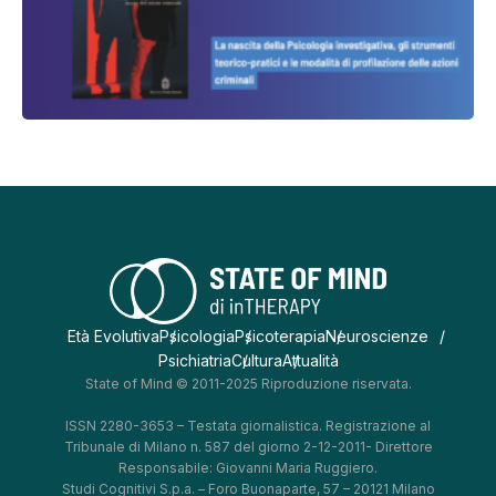
Età Evolutiva
Psicologia
Psicoterapia
Neuroscienze
Psichiatria
Cultura
Attualità
State of Mind © 2011-2025 Riproduzione riservata.
ISSN 2280-3653 – Testata giornalistica. Registrazione al
Tribunale di Milano n. 587 del giorno 2-12-2011- Direttore
Responsabile: Giovanni Maria Ruggiero.
Studi Cognitivi S.p.a. – Foro Buonaparte, 57 – 20121 Milano