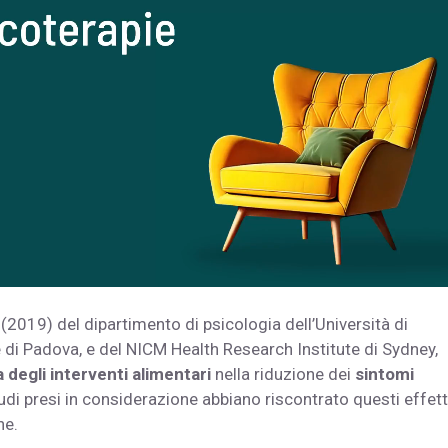
 (2019) del dipartimento di psicologia dell’Università di
e di Padova, e del NICM Health Research Institute di Sydney,
 degli interventi alimentari
nella riduzione dei
sintomi
udi presi in considerazione abbiano riscontrato questi effett
he.