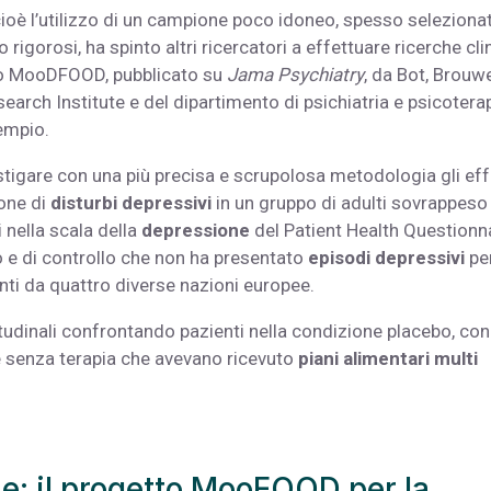
ioè l’utilizzo di un campione poco idoneo, spesso seleziona
 rigorosi, ha spinto altri ricercatori a effettuare ricerche cli
peo MooDFOOD, pubblicato su
Jama Psychiatry
, da Bot, Brouw
arch Institute e del dipartimento di psichiatria e psicotera
sempio.
stigare con una più precisa e scrupolosa metodologia gli eff
one di
disturbi depressivi
in un gruppo di adulti sovrappeso
 nella scala della
depressione
del Patient Health Questionn
 e di controllo che non ha presentato
episodi depressivi
pe
ti da quattro diverse nazioni europee.
itudinali confrontando pazienti nella condizione placebo, con
e senza terapia che avevano ricevuto
piani alimentari multi
e: il progetto MooFOOD per la