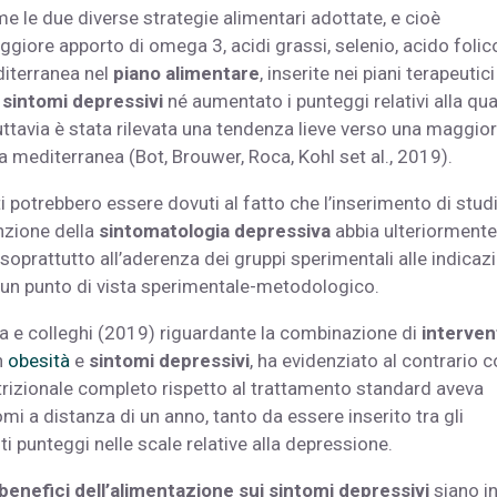
 le due diverse strategie alimentari adottate, e cioè
giore apporto di omega 3, acidi grassi, selenio, acido folic
diterranea nel
piano alimentare
, inserite nei piani terapeutic
i
sintomi depressivi
né aumentato i punteggi relativi alla qua
 Tuttavia è stata rilevata una tendenza lieve verso una maggio
ta mediterranea (Bot, Brouwer, Roca, Kohl set al., 2019).
uti potrebbero essere dovuti al fatto che l’inserimento di stud
nzione della
sintomatologia depressiva
abbia ulteriormente
soprattutto all’aderenza dei gruppi sperimentali alle indicazi
da un punto di vista sperimentale-metodologico.
a e colleghi (2019) riguardante la combinazione di
interven
n
obesità
e
sintomi depressivi
, ha evidenziato al contrario
utrizionale completo rispetto al trattamento standard aveva
mi a distanza di un anno, tanto da essere inserito tra gli
lti punteggi nelle scale relative alla depressione.
benefici dell’alimentazione sui sintomi depressivi
siano i