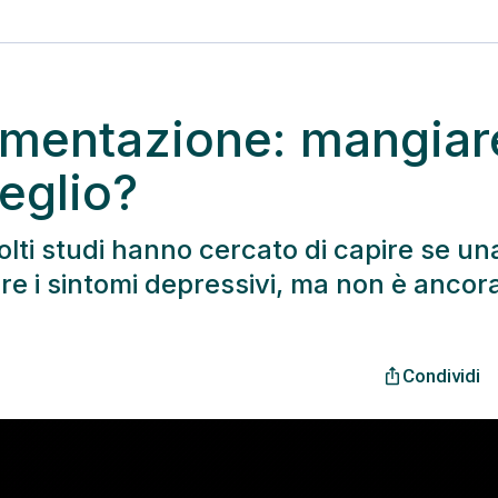
imentazione: mangiar
eglio?
lti studi hanno cercato di capire se un
re i sintomi depressivi, ma non è ancor
Condividi
ios_share