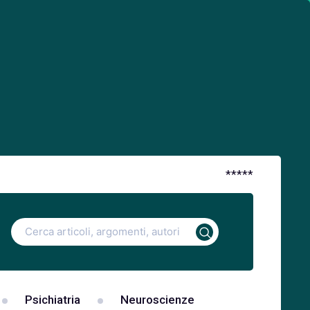
*
*
*
*
*
Ricerca
per:
Psichiatria
Neuroscienze