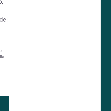
o,
del
o
lla