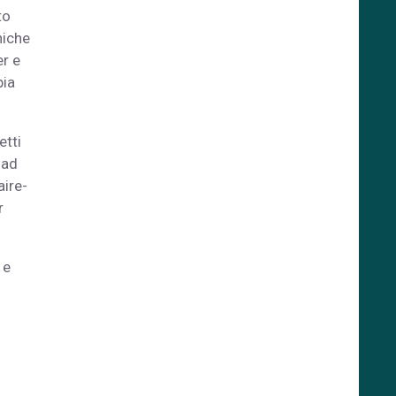
to
niche
er e
pia
etti
 ad
aire-
r
 e