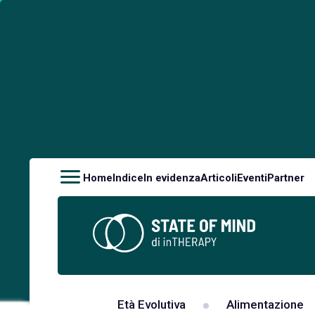
Home
Indice
In evidenza
Articoli
Eventi
Partner
Età Evolutiva
Alimentazione