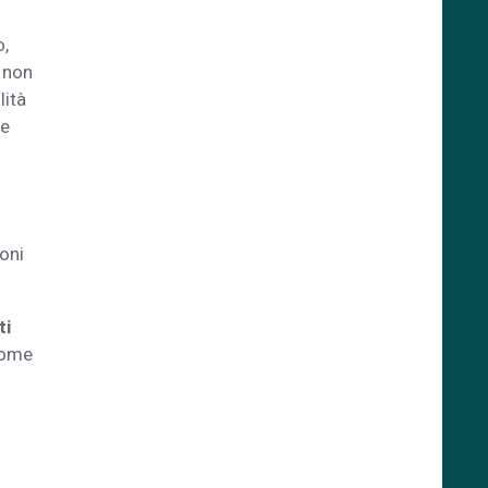
o,
i non
lità
re
i
oni
ti
 come
n