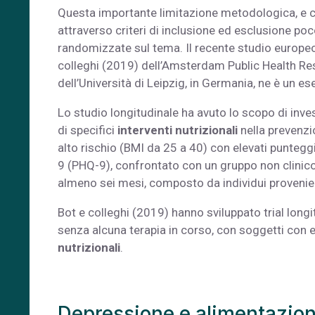
Questa importante limitazione metodologica, e c
attraverso criteri di inclusione ed esclusione poco
randomizzate sul tema. Il recente studio euro
colleghi (2019) dell’Amsterdam Public Health Rese
dell’Università di Leipzig, in Germania, ne è un e
Lo studio longitudinale ha avuto lo scopo di inve
di specifici
interventi nutrizionali
nella prevenzi
alto rischio (BMI da 25 a 40) con elevati punteggi
9 (PHQ-9), confrontato con un gruppo non clinico
almeno sei mesi, composto da individui provenien
Bot e colleghi (2019) hanno sviluppato trial long
senza alcuna terapia in corso, con soggetti con 
nutrizionali
.
Depressione e alimentazion