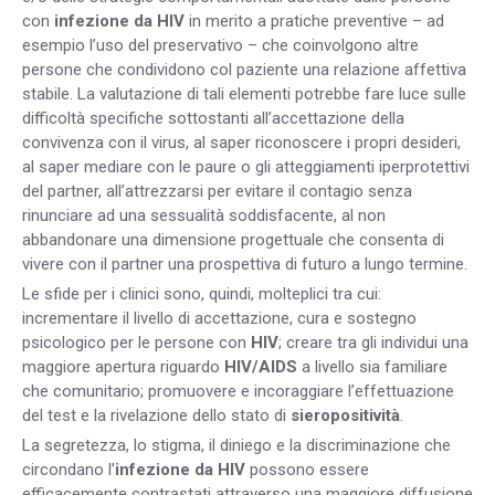
con
infezione da HIV
in merito a pratiche preventive – ad
esempio l’uso del preservativo – che coinvolgono altre
persone che condividono col paziente una relazione affettiva
stabile. La valutazione di tali elementi potrebbe fare luce sulle
difficoltà specifiche sottostanti all’accettazione della
convivenza con il virus, al saper riconoscere i propri desideri,
al saper mediare con le paure o gli atteggiamenti iperprotettivi
del partner, all’attrezzarsi per evitare il contagio senza
rinunciare ad una sessualità soddisfacente, al non
abbandonare una dimensione progettuale che consenta di
vivere con il partner una prospettiva di futuro a lungo termine.
Le sfide per i clinici sono, quindi, molteplici tra cui:
incrementare il livello di accettazione, cura e sostegno
psicologico per le persone con
HIV
; creare tra gli individui una
maggiore apertura riguardo
HIV/AIDS
a livello sia familiare
che comunitario; promuovere e incoraggiare l’effettuazione
del test e la rivelazione dello stato di
sieropositività
.
La segretezza, lo stigma, il diniego e la discriminazione che
circondano l’
infezione da HIV
possono essere
efficacemente contrastati attraverso una maggiore diffusione