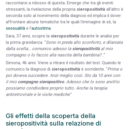
raccontarsi a ridosso di questa. Emerge che tra gli eventi
stressanti, la rivelazione della propria
sieropositività
all’altro è
seconda solo al ricevimento della diagnosi ed implica il dover
affrontare alcune tematiche tra le quali l’immagine di sé, la
sessualità
e l’
autostima
.
Sara, 37 anni, scopre la
sieropositività
durante le analisi per
la prima gravidanza. “
Sono in preda allo sconforto, e dilaniata
dalla scelta… comunico adesso la
sieropositività
al mio
compagno o lo faccio alla nascita della bambina?
…”
Simona, 46 anni. Viene a ritirare il risultato del test. Quando le
comunico la diagnosi di
sieropositività
è sorridente. “
Prima o
poi doveva succedere. Anzi meglio così. Sto da 10 anni con
il mio
compagno sieropositivo
. Adesso che lo sono anch’io
possiamo condividere proprio tutto. Anche la terapia
antiretrovirale e le visite mediche
.”
Gli effetti della scoperta della
sieropositività sulla relazione di