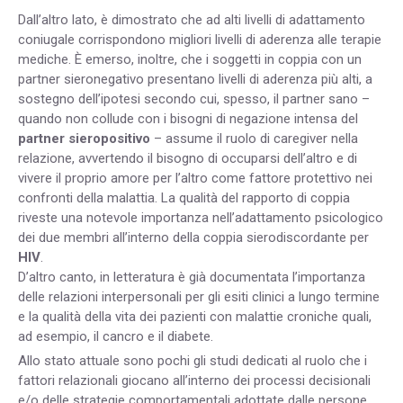
Dall’altro lato, è dimostrato che ad alti livelli di adattamento
coniugale corrispondono migliori livelli di aderenza alle terapie
mediche. È emerso, inoltre, che i soggetti in coppia con un
partner sieronegativo presentano livelli di aderenza più alti, a
sostegno dell’ipotesi secondo cui, spesso, il partner sano –
quando non collude con i bisogni di negazione intensa del
partner sieropositivo
– assume il ruolo di caregiver nella
relazione, avvertendo il bisogno di occuparsi dell’altro e di
vivere il proprio amore per l’altro come fattore protettivo nei
confronti della malattia. La qualità del rapporto di coppia
riveste una notevole importanza nell’adattamento psicologico
dei due membri all’interno della coppia sierodiscordante per
HIV
.
D’altro canto, in letteratura è già documentata l’importanza
delle relazioni interpersonali per gli esiti clinici a lungo termine
e la qualità della vita dei pazienti con malattie croniche quali,
ad esempio, il cancro e il diabete.
Allo stato attuale sono pochi gli studi dedicati al ruolo che i
fattori relazionali giocano all’interno dei processi decisionali
e/o delle strategie comportamentali adottate dalle persone