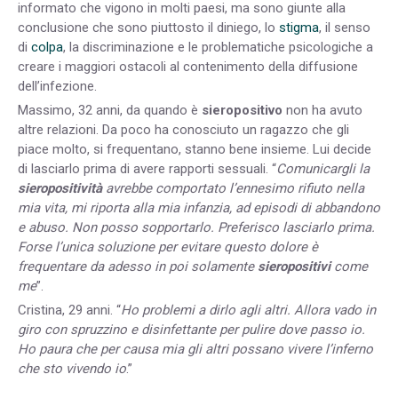
informato che vigono in molti paesi, ma sono giunte alla
conclusione che sono piuttosto il diniego, lo
stigma
, il senso
di
colpa
, la discriminazione e le problematiche psicologiche a
creare i maggiori ostacoli al contenimento della diffusione
dell’infezione.
Massimo, 32 anni, da quando è
sieropositivo
non ha avuto
altre relazioni. Da poco ha conosciuto un ragazzo che gli
piace molto, si frequentano, stanno bene insieme. Lui decide
di lasciarlo prima di avere rapporti sessuali. “
Comunicargli la
sieropositività
avrebbe comportato l’ennesimo rifiuto nella
mia vita, mi riporta alla mia infanzia, ad episodi di abbandono
e abuso. Non posso sopportarlo. Preferisco lasciarlo prima.
Forse l’unica soluzione per evitare questo dolore è
frequentare da adesso in poi solamente
sieropositivi
come
me
”.
Cristina, 29 anni. “
Ho problemi a dirlo agli altri. Allora vado in
giro con spruzzino e disinfettante per pulire dove passo io.
Ho paura che per causa mia gli altri possano vivere l’inferno
che sto vivendo io
.”