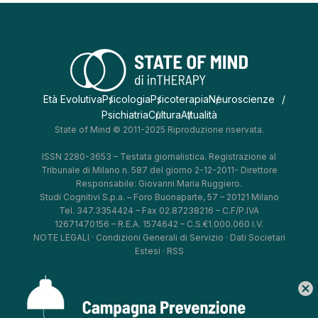
Età Evolutiva
Psicologia
Psicoterapia
Neuroscienze
Psichiatria
Cultura
Attualità
State of Mind © 2011-2025 Riproduzione riservata.
ISSN 2280-3653 – Testata giornalistica. Registrazione al
Tribunale di Milano n. 587 del giorno 2-12-2011- Direttore
Responsabile: Giovanni Maria Ruggiero.
Studi Cognitivi S.p.a. – Foro Buonaparte, 57 – 20121 Milano
Tel. 347.3354424 – Fax 02.87238216 – C.F/P.IVA
12671470156 – R.E.A. 1574642 – C.S.€1.000.060 I.V.
NOTE LEGALI
·
Condizioni Generali di Servizio
·
Dati Societari
Estesi
·
RSS
cancel
*
*
*
*