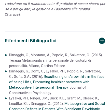
l’adozione od il mantenimento di pratiche di sesso sicuro per
sé e per gli altri, la gestione e l’aderenza alla terapia
”
(Starace).
Riferimenti Bibliografici
Dimaggio, G., Montano, A., Popolo, R., Salvatore, G., (2015),
Terapia Metacognitiva Interpersonale dei disturbi di
personalità, Milano, Cortina Editore.
Dimaggio, G., Conti, C., Lysaker, P.H., Popolo, R., Salvatore,
G., Sofia, S.A., (2016),
Reauthoring one’s own life in the face
of being HIV+, Promoting healthier narratives with
Metacognitive Interpersonal Therapy
, Journal of
Constructivist Psychology.
Lysaker, P.H., Ringer, J.M., Buck, K.D., Grant, M., Olesek, K.,
Leudtke, B.L., Dimaggio, G., (2012),
Metacognitive and Social
Cognition Deficits in Patients With Significant Psychiatric