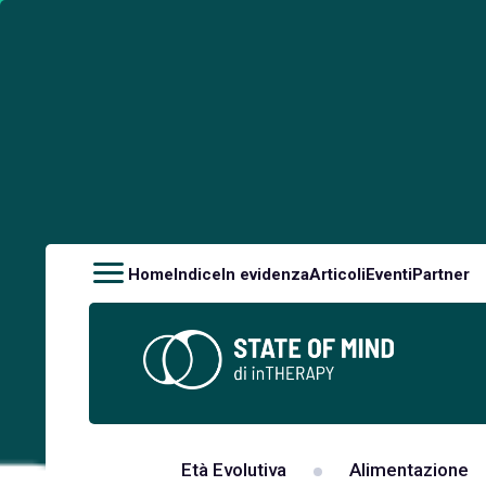
Home
Indice
In evidenza
Articoli
Eventi
Partner
Età Evolutiva
Alimentazione