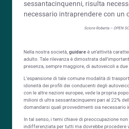
sessantacinquenni, risulta neces
necessario intraprendere con un 
Sciore Roberta – OPEN SCH
Nella nostra società,
guidare
è un’attività caratt
adulto. Tale rilevanza è dimostrata dall’importa
presenza, sempre maggiore, di autoveicoli a due o 
L’espansione di tale comune modalità di trasporto 
idoneità dei profili dei conducenti degli autoveicol
con le altre nazioni europee, vede la propria pop
milioni di ultra sessantacinquenni pari al 22% de
domandarsi quali provvedimenti sia necessario i
In tal senso, i temi chiave di preoccupazione non d
indifferenziata per tutti ma dovrebbe procedere v