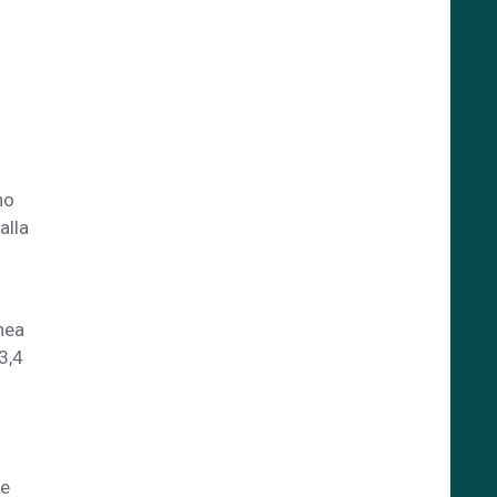
no
alla
inea
3,4
 e