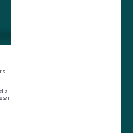
;
ano
ella
Questi
.