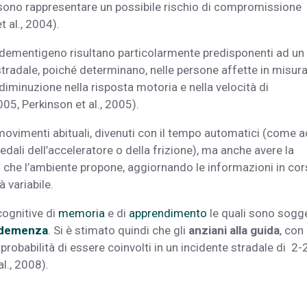
sono rappresentare un possibile rischio di compromissione
t al., 2004).
o dementigeno risultano particolarmente predisponenti ad un
 stradale, poiché determinano, nelle persone affette in misur
diminuzione nella risposta motoria e nella velocità di
005, Perkinson et al., 2005).
movimenti abituali, divenuti con il tempo automatici (come a
ali dell’acceleratore o della frizione), ma anche avere la
 che l’ambiente propone, aggiornando le informazioni in cor
 variabile.
cognitive di
memoria
e di
apprendimento
le quali sono sogg
demenza
. Si è stimato quindi che gli
anziani alla guida
, con
robabilità di essere coinvolti in un incidente stradale di 2-
l., 2008).