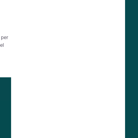
 per
el