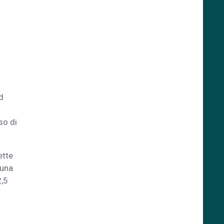
a
d
so di
ette
 una
2,5