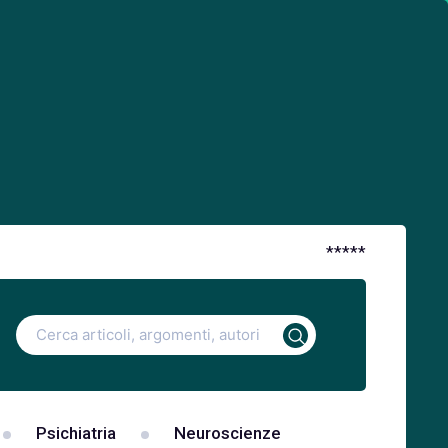
*
*
*
*
*
Ricerca
per:
Psichiatria
Neuroscienze