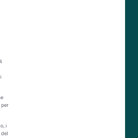
i
i
he
 per
o, i
 del