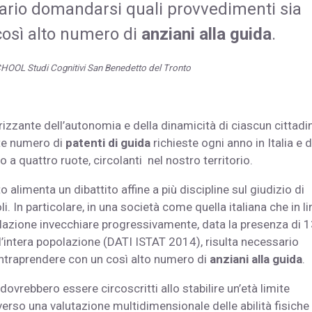
sario domandarsi quali provvedimenti sia
così alto numero di
anziani alla guida
.
OOL Studi Cognitivi San Benedetto del Tronto
erizzante dell’autonomia e della dinamicità di ciascun cittadi
nte numero di
patenti di guida
richieste ogni anno in Italia e d
a quattro ruote, circolanti nel nostro territorio.
alimenta un dibattito affine a più discipline sul giudizio di
i. In particolare, in una società come quella italiana che in l
olazione invecchiare progressivamente, data la presenza di 1
ll’intera popolazione (DATI ISTAT 2014), risulta necessario
ntraprendere con un così alto numero di
anziani alla guida
.
ovrebbero essere circoscritti allo stabilire un’età limite
erso una valutazione multidimensionale delle abilità fisiche