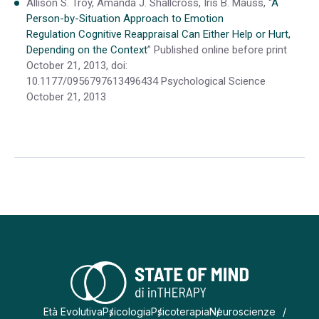
Allison S. Troy, Amanda J. Shallcross, Iris B. Mauss, “
A
Person-by-Situation Approach to Emotion
Regulation Cognitive Reappraisal Can Either Help or Hurt,
Depending on the Context
” Published online before print
October 21, 2013, doi:
10.1177/0956797613496434 Psychological Science
October 21, 2013
Età Evolutiva
Psicologia
Psicoterapia
Neuroscienze