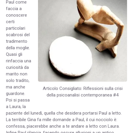
Paul come
faccia a
conoscere
certi
particolari
scabrosi del
tradimento
della moglie.
Quasi gli
rinfaccia una
curiosità da
marito non
solo tradito,
ma anche
Articolo Consigliato: Riflessioni sulla crisi
guardone.
della psicoanalisi contemporanea #4
Poi si passa
a Laura, la
paziente del lunedì, quella che desidera portarsi Paul a letto.
La terribile Gina fa mille domande a Paul, il cui nocciolo è:
confessa, piacerebbe anche a te andare a letto con Laura.
Infine Paul rilancia, facendo oscure allusioni a un antico