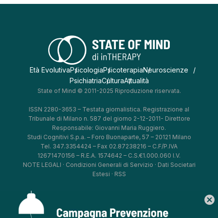
Età Evolutiva
Psicologia
Psicoterapia
Neuroscienze
Psichiatria
Cultura
Attualità
State of Mind © 2011-2025 Riproduzione riservata.
ISSN 2280-3653 – Testata giornalistica. Registrazione al
Tribunale di Milano n. 587 del giorno 2-12-2011- Direttore
Responsabile: Giovanni Maria Ruggiero.
Studi Cognitivi S.p.a. – Foro Buonaparte, 57 – 20121 Milano
Tel. 347.3354424 – Fax 02.87238216 – C.F/P.IVA
12671470156 – R.E.A. 1574642 – C.S.€1.000.060 I.V.
NOTE LEGALI
·
Condizioni Generali di Servizio
·
Dati Societari
Estesi
·
RSS
cancel
*
*
*
*