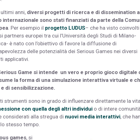
 ultimi anni,
diversi progetti di ricerca e di dissemination a
lo internazionale sono stati finanziati da parte della Comu
pea
. Per esempio il
progetto LUDUS
– che ha visto coinvolti
si partners europei tra cui l’Università degli Studi di Milano-
ca- è nato con l’obiettivo di favore la diffusione di
pevolezza delle potenzialità dei Serious Games nei diversi
i applicativi.
erious Game si intende un vero e proprio gioco digitale
sume la forma di una simulazione interattiva virtuale e c
 e di sensibilizzazione.
 strumenti sono in grado di influenzare direttamente la vit
essione con quella degli altri individui
o di intere comunità
 considerati alla stregua di
nuovi media interattivi
, che ha
llo stesso tempo.
ious games
, si