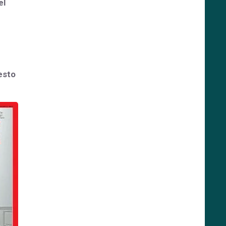
el
testo