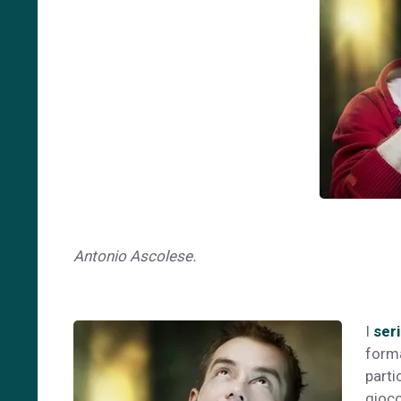
Antonio Ascolese.
I
ser
forma
parti
gioco