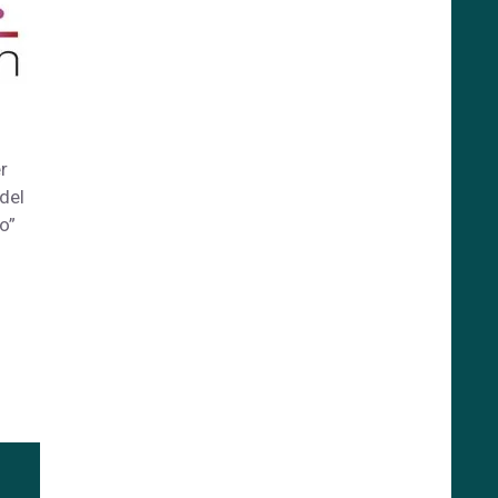
o
r
del
o”