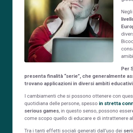
Negli
livel
Euro
diver
Bicoc
consa
amibit
Per S
presenta finalità “serie”, che generalmente as
trovano applicazioni in diversi ambiti educativi
I cambiamenti che si possono ottenere con questi
quotidiana delle persone, spesso
in stretta conn
serious games
, in questo senso, possono essere
come scopo quello di educare e di intrattenere a
Tra i tanti effetti sociali generati dall’uso dei
ser