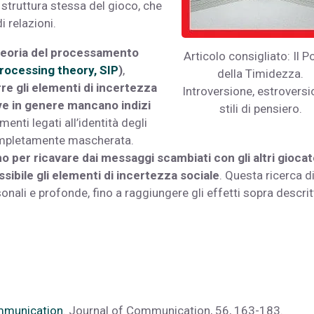
 struttura stessa del gioco, che
 relazioni.
eoria del processamento
Articolo consigliato: Il P
processing theory, SIP
)
,
della Timidezza.
re gli elementi di incertezza
Introversione, estroversi
e in genere mancano indizi
stili di pensiero.
imenti legati all’identità degli
completamente mascherata.
no per ricavare dai messaggi scambiati con gli altri giocat
ossibile gli elementi di incertezza sociale
. Questa ricerca d
onali e profonde, fino a raggiungere gli effetti sopra descritt
ommunication
. Journal of Communication, 56, 163-183.