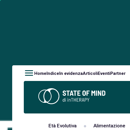
Home
Indice
In evidenza
Articoli
Eventi
Partner
Età Evolutiva
Alimentazione