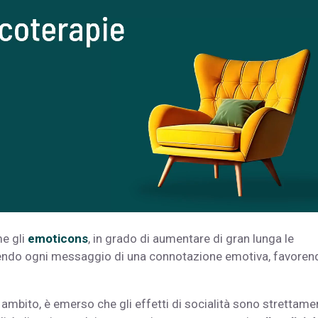
me gli
emoticons
, in grado di aumentare di gran lunga le
chendo ogni messaggio di una connotazione emotiva, favoren
o ambito, è emerso che gli effetti di socialità sono strettame