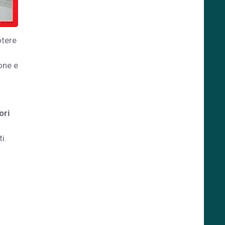
otere
one e
ori
i
i.