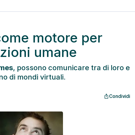
come motore per
azioni umane
ames
, possono comunicare tra di loro e
no di mondi virtuali.
Condividi
ios_share