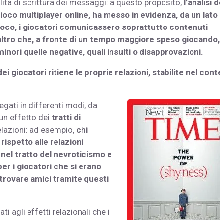
lità di scrittura dei messaggi: a questo proposito,
l’analisi d
 gioco multiplayer online, ha messo in evidenza, da un lato
ioco, i giocatori comunicassero soprattutto contenuti
all’altro che, a fronte di un tempo maggiore speso giocando,
inori quelle negative, quali insulti o disapprovazioni.
ei giocatori ritiene le proprie relazioni, stabilite nel con
egati in differenti modi, da
 un effetto dei
tratti di
elazioni: ad esempio,
chi
 rispetto alle relazioni
 nel tratto del nevroticismo e
per i giocatori che si erano
i trovare amici tramite questi
i agli effetti relazionali che i