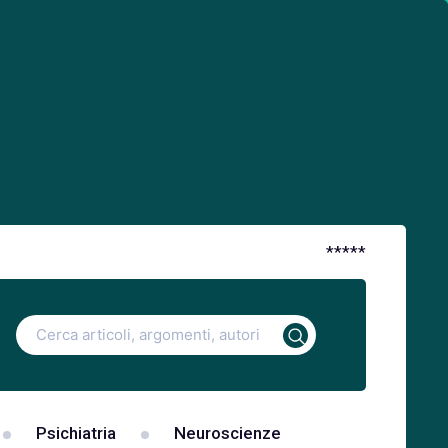
*
*
*
*
*
Ricerca
per:
Psichiatria
Neuroscienze