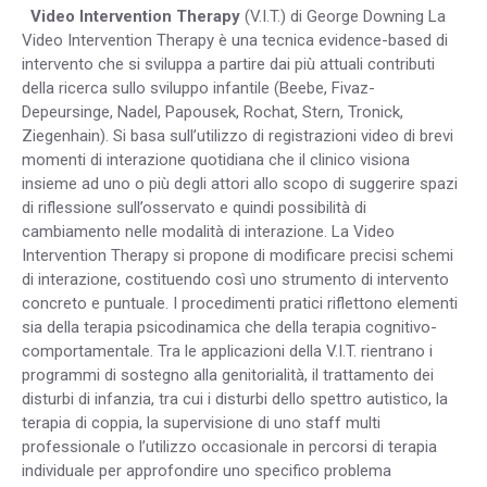
Video Intervention Therapy
(V.I.T.) di George Downing La
Video Intervention Therapy è una tecnica evidence-based di
intervento che si sviluppa a partire dai più attuali contributi
della ricerca sullo sviluppo infantile (Beebe, Fivaz-
Depeursinge, Nadel, Papousek, Rochat, Stern, Tronick,
Ziegenhain). Si basa sull’utilizzo di registrazioni video di brevi
momenti di interazione quotidiana che il clinico visiona
insieme ad uno o più degli attori allo scopo di suggerire spazi
di riflessione sull’osservato e quindi possibilità di
cambiamento nelle modalità di interazione. La Video
Intervention Therapy si propone di modificare precisi schemi
di interazione, costituendo così uno strumento di intervento
concreto e puntuale. I procedimenti pratici riflettono elementi
sia della terapia psicodinamica che della terapia cognitivo-
comportamentale. Tra le applicazioni della V.I.T. rientrano i
programmi di sostegno alla genitorialità, il trattamento dei
disturbi di infanzia, tra cui i disturbi dello spettro autistico, la
terapia di coppia, la supervisione di uno staff multi
professionale o l’utilizzo occasionale in percorsi di terapia
individuale per approfondire uno specifico problema