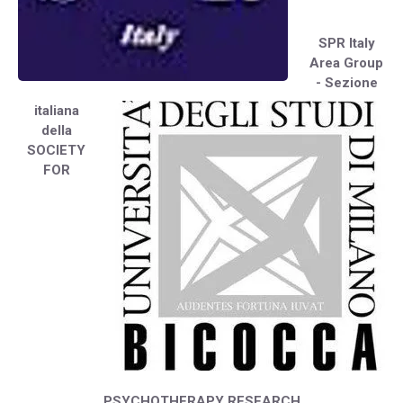
SPR Italy
Area Group
- Sezione
italiana
della
SOCIETY
FOR
PSYCHOTHERAPY RESEARCH