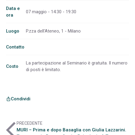
Data e
07 maggio - 14:30 - 19:30
ora
Luogo
P.zza dell’Ateneo, 1 - Milano
Contatto
La partecipazione al Seminario è gratuita. Il numero
Costo
di posti è limitato.
Condividi
ios_share
arrow_back_ios
PRECEDENTE
MURI – Prima e dopo Basaglia con Giulia Lazzarini.