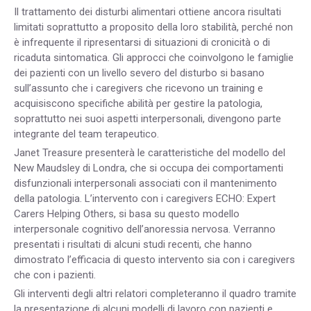
Il trattamento dei disturbi alimentari ottiene ancora risultati
limitati soprattutto a proposito della loro stabilità, perché non
è infrequente il ripresentarsi di situazioni di cronicità o di
ricaduta sintomatica. Gli approcci che coinvolgono le famiglie
dei pazienti con un livello severo del disturbo si basano
sull’assunto che i caregivers che ricevono un training e
acquisiscono specifiche abilità per gestire la patologia,
soprattutto nei suoi aspetti interpersonali, divengono parte
integrante del team terapeutico.
Janet Treasure presenterà le caratteristiche del modello del
New Maudsley di Londra, che si occupa dei comportamenti
disfunzionali interpersonali associati con il mantenimento
della patologia. L’intervento con i caregivers ECHO: Expert
Carers Helping Others, si basa su questo modello
interpersonale cognitivo dell’anoressia nervosa. Verranno
presentati i risultati di alcuni studi recenti, che hanno
dimostrato l’efficacia di questo intervento sia con i caregivers
che con i pazienti.
Gli interventi degli altri relatori completeranno il quadro tramite
la presentazione di alcuni modelli di lavoro con pazienti e