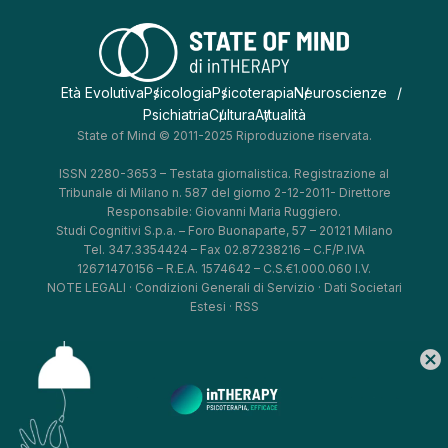
Età Evolutiva
Psicologia
Psicoterapia
Neuroscienze
Psichiatria
Cultura
Attualità
State of Mind © 2011-2025 Riproduzione riservata.
ISSN 2280-3653 – Testata giornalistica. Registrazione al
Tribunale di Milano n. 587 del giorno 2-12-2011- Direttore
Responsabile: Giovanni Maria Ruggiero.
Studi Cognitivi S.p.a. – Foro Buonaparte, 57 – 20121 Milano
Tel. 347.3354424 – Fax 02.87238216 – C.F/P.IVA
12671470156 – R.E.A. 1574642 – C.S.€1.000.060 I.V.
NOTE LEGALI
·
Condizioni Generali di Servizio
·
Dati Societari
Estesi
·
RSS
cancel
*
*
*
*
Aggiorna le tue preferenze
–
Privacy Policy
–
Cookie Policy