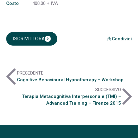
Costo
400,00 + IVA
ISCRIVITI ORA
chevron_right
Condividi
ios_share
arrow_back_ios
PRECEDENTE
Cognitive Behavioural Hypnotherapy – Workshop
arrow_forward_ios
SUCCESSIVO
Terapia Metacognitiva Interpersonale (TMI) –
Advanced Training – Firenze 2015