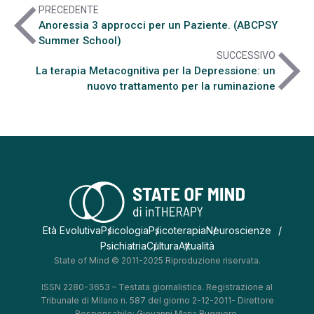
arrow_back_ios
PRECEDENTE
Anoressia 3 approcci per un Paziente. (ABCPSY
Summer School)
arrow_forward_ios
SUCCESSIVO
La terapia Metacognitiva per la Depressione: un
nuovo trattamento per la ruminazione
Età Evolutiva
Psicologia
Psicoterapia
Neuroscienze
Psichiatria
Cultura
Attualità
State of Mind © 2011-2025 Riproduzione riservata.
ISSN 2280-3653 – Testata giornalistica. Registrazione al
Tribunale di Milano n. 587 del giorno 2-12-2011- Direttore
Responsabile: Giovanni Maria Ruggiero.