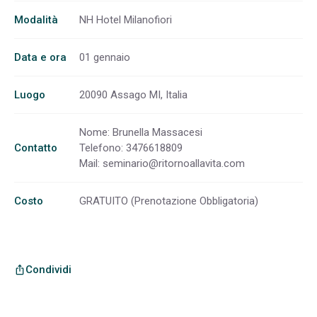
Modalità
NH Hotel Milanofiori
Data e ora
01 gennaio
Luogo
20090 Assago MI, Italia
Nome: Brunella Massacesi
Contatto
Telefono: 3476618809
Mail:
seminario@ritornoallavita.com
Costo
GRATUITO (Prenotazione Obbligatoria)
Condividi
ios_share